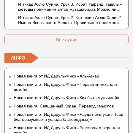
в отношении Аллаха недостатки, отрицание которых
И`тикад Ахлю Сунна. Урок 3. Исбат, тафвид, тавиль –
не пришло в Коране и Сунне? Концепция ибн
методы понимания аятов муташабихат. Можно ли
Таймийи
переводить сифаты аль-хабария на русский язык?
И`тикад Ахлю Сунна. Урок 2. Кто такие Ахлю Хадис?
Что означает утверждение сифата «биля кейфа»
Имена Всевышнего Аллаха. Правильное понимание
(без образа)?
Атрибутов Всевышнего Аллаха
Все аудио
ИНФО
Новая книга от ИД Даруль-Фикр «Аль-Азкар»
Новая книга от ИД Даруль-Фикр «Первая книжка для
детей»
Новая книга от ИД Даруль-Фикр «Как быть мужчиной»
Новая книга: Священный Коран. Перевод смыслов
Новая книга от ИД Даруль-Фикр «Раудат аль-укаля (cад
благоразумных и услада благородных)»
Новая книга от ИД Даруль-Фикр «Рассказы о вере для
детей»