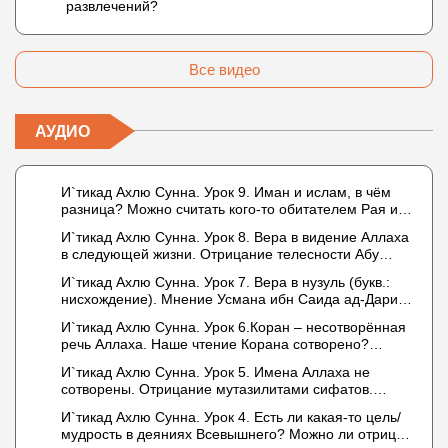
развлечений?
Все видео
АУДИО
И`тикад Ахлю Сунна. Урок 9. Иман и ислам, в чём
разница? Можно считать кого-то обитателем Рая или
Ада?
И`тикад Ахлю Сунна. Урок 8. Вера в видение Аллаха
в следующей жизни. Отрицание телесности Абу
Бакром аль-Исмаили. Отрицание телесности в книге
И`тикад Ахлю Сунна. Урок 7. Вера в нузуль (букв.:
Усмана ибн Саида ад-Дарими. Иман – это слова,
нисхождение). Мнение Усмана ибн Саида ад-Дарими
дела и познание
о нузуле. Считал ли ад-Дарими, что Аллах
И`тикад Ахлю Сунна. Урок 6.Коран – несотворённая
описывается физическим движением?
речь Аллаха. Наше чтение Корана сотворено?
Предопределение судьбы
И`тикад Ахлю Сунна. Урок 5. Имена Аллаха не
сотворены. Отрицание мутазилитами сифатов.
Описание Аллаха сифатом «вадж» (букв.: лик)
И`тикад Ахлю Сунна. Урок 4. Есть ли какая-то цель/
мудрость в деяниях Всевышнего? Можно ли отрицать