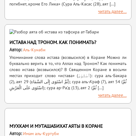
погибнет, кроме Его Лика» (Сура Аль-Касас (28), аят […]
читать далее...
ИСТАВА НАД ТРОНОМ. КАК ПОНИМАТЬ?
Автор:
Аль-Кунаби
Упоминание слова истава (возвысился) в Коране Можно ли
буквально верить в то, что Аллах над Троном? Как понимать
слово истава (возвысился)? В Священном Коране в восьми
местах приходит слово «истава» (ٱسْتَوَىٰ): сура аль-Бакара
(2), аят 29 (ثُمَّ اسْتَوَى إِلَى السَّمَاءِ); сура аль-А’раф (7), аят 54 (ثُمَّ
اسْتَوَى عَلَى الْعَرْشِ); сура ар-Ра’д (13), аят 2 (ثُمَّ […]
читать далее...
МУХКАМ И МУТАШАБИХАТ АЯТЫ В КОРАНЕ
Автор:
Имам аль-Куртуби