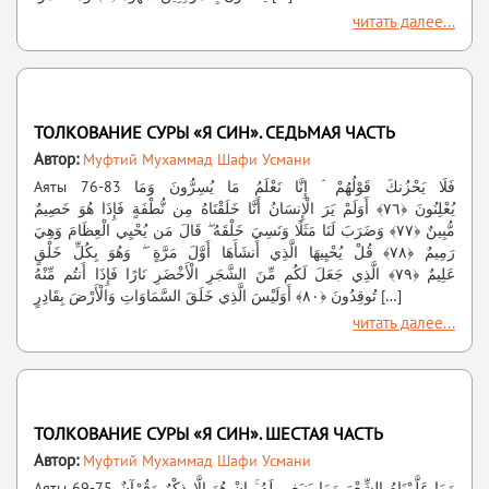
читать далее...
ТОЛКОВАНИЕ СУРЫ «Я СИН». СЕДЬМАЯ ЧАСТЬ
Автор:
Муфтий Мухаммад Шафи Усмани
Аяты 76-83 فَلَا يَحْزُنكَ قَوْلُهُمْ ۘ إِنَّا نَعْلَمُ مَا يُسِرُّونَ وَمَا
يُعْلِنُونَ ﴿٧٦﴾ أَوَلَمْ يَرَ الْإِنسَانُ أَنَّا خَلَقْنَاهُ مِن نُّطْفَةٍ فَإِذَا هُوَ خَصِيمٌ
مُّبِينٌ ﴿٧٧﴾ وَضَرَبَ لَنَا مَثَلًا وَنَسِيَ خَلْقَهُ ۖ قَالَ مَن يُحْيِي الْعِظَامَ وَهِيَ
رَمِيمٌ ﴿٧٨﴾ قُلْ يُحْيِيهَا الَّذِي أَنشَأَهَا أَوَّلَ مَرَّةٍ ۖ وَهُوَ بِكُلِّ خَلْقٍ
عَلِيمٌ ﴿٧٩﴾ الَّذِي جَعَلَ لَكُم مِّنَ الشَّجَرِ الْأَخْضَرِ نَارًا فَإِذَا أَنتُم مِّنْهُ
تُوقِدُونَ ﴿٨٠﴾ أَوَلَيْسَ الَّذِي خَلَقَ السَّمَاوَاتِ وَالْأَرْضَ بِقَادِرٍ […]
читать далее...
ТОЛКОВАНИЕ СУРЫ «Я СИН». ШЕСТАЯ ЧАСТЬ
Автор:
Муфтий Мухаммад Шафи Усмани
Аяты 69-75 وَمَا عَلَّمْنَاهُ الشِّعْرَ وَمَا يَنبَغِي لَهُ ۚ إِنْ هُوَ إِلَّا ذِكْرٌ وَقُرْآنٌ