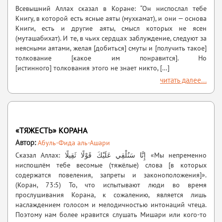
Всевышний Аллах сказал в Коране: “Он ниспослал тебе
Книгу, в которой есть ясные аяты (мухкамат), и они — основа
Книги, есть и другие аяты, смысл которых не ясен
(муташабихат). И те, в чьих сердцах заблуждение, следуют за
неясными аятами, желая [добиться] смуты и [получить такое]
толкование [какое им понравится]. Но
[истинного] толкования этого не знает никто, […]
читать далее...
«ТЯЖЕСТЬ» КОРАНА
Автор:
Абуль-Фида аль-Ашари
Сказал Аллах: إِنَّا سَنُلْقِي عَلَيْكَ قَوْلًا ثَقِيلًا «Мы непременно
ниспошлём тебе весомые (тяжёлые) слова [в которых
содержатся повеления, запреты и законоположения]».
(Коран, 73:5) То, что испытывают люди во время
прослушивания Корана, к сожалению, является лишь
наслаждением голосом и мелодичностью интонаций чтеца.
Поэтому нам более нравится слушать Мишари или кого-то