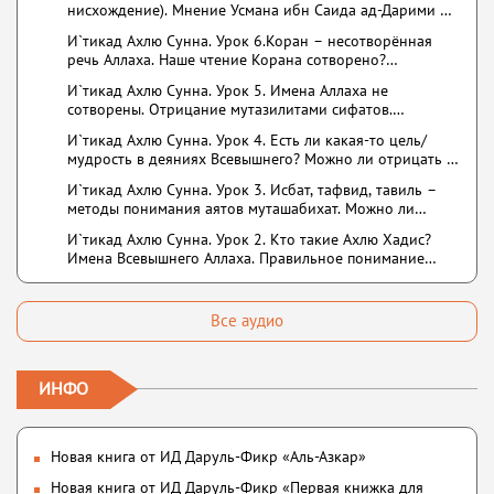
нисхождение). Мнение Усмана ибн Саида ад-Дарими о
познание
нузуле. Считал ли ад-Дарими, что Аллах описывается
И`тикад Ахлю Сунна. Урок 6.Коран – несотворённая
физическим движением?
речь Аллаха. Наше чтение Корана сотворено?
Предопределение судьбы
И`тикад Ахлю Сунна. Урок 5. Имена Аллаха не
сотворены. Отрицание мутазилитами сифатов.
Описание Аллаха сифатом «вадж» (букв.: лик)
И`тикад Ахлю Сунна. Урок 4. Есть ли какая-то цель/
мудрость в деяниях Всевышнего? Можно ли отрицать в
отношении Аллаха недостатки, отрицание которых не
И`тикад Ахлю Сунна. Урок 3. Исбат, тафвид, тавиль –
пришло в Коране и Сунне? Концепция ибн Таймийи
методы понимания аятов муташабихат. Можно ли
переводить сифаты аль-хабария на русский язык? Что
И`тикад Ахлю Сунна. Урок 2. Кто такие Ахлю Хадис?
означает утверждение сифата «биля кейфа» (без
Имена Всевышнего Аллаха. Правильное понимание
образа)?
Атрибутов Всевышнего Аллаха
Все аудио
ИНФО
Новая книга от ИД Даруль-Фикр «Аль-Азкар»
Новая книга от ИД Даруль-Фикр «Первая книжка для