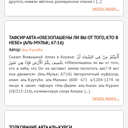
другого, нежели жёсткое, размеренное чтение с […]
читать далее...
ТАФСИР АЯТА «ОБЕЗОПАШЕНЫ ЛИ ВЫ ОТ ТОГО, КТО В
НЕБЕ» (АЛЬ-МУЛЬК; 67:16)
Автор:
Аль-Кунаби
Сказал Всевышний Аллах в Коране: أَأَمِنْتُمْ مَنْ فِي السَّمَاءِ أَنْ
يَخْسِفَ بِكُمُ الْأَرْضَ فَإِذَا هِيَ تَمُورُ «Обезопашены ли вы от того,
кто в небе, что Он не заставит землю поглотить вас? И вот
она движется» (Аль-Мульк; 67:16) Авторитетный муфассир,
имам аль-Куртуби аль-Малики (600- 671 х/1204-1274 м)
писал в своем тафсире «Аль-Джами аль-Ахкам аль-Куран»
(18/215-216), комментируя слова Аллаха: […]
читать далее...
ТОЛКОВАНИЕ АЯТА АЛЬ-КУРСИ