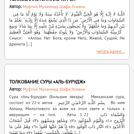
Автор:
Муфтий Мухаммад Шафи Усмани
اللَّـهُ لَا إِلَـٰهَ إِلَّا هُوَ الْحَيُّ الْقَيُّومُ ۚ لَا تَأْخُذُهُ سِنَةٌ وَلَا نَوْمٌ ۚلَّهُ مَا فِي
السَّمَاوَاتِ وَمَا فِي الْأَرْضِ ۗ مَن ذَا الَّذِي يَشْفَعُ عِندَهُ إِلَّا بِإِذْنِهِ ۚ يَعْلَمُ مَا
بَيْنَ أَيْدِيهِمْ وَمَا خَلْفَهُمْ ۖ وَلَا يُحِيطُونَ بِشَيْءٍ مِّنْ عِلْمِهِ إِلَّا بِمَا شَاءَ ۚ وَسِعَ
كُرْسِيُّهُ السَّمَاوَاتِ وَالْأَرْضَ ۖ وَلَا يَئُودُهُ حِفْظُهُمَا ۚ وَهُوَ الْعَلِيُّ الْعَظِيمُ
Смысл: «Аллах: Нет Бога, кроме Него, Живой, Сущий. Ни
дремота […]
читать далее...
ТОЛКОВАНИЕ СУРЫ «АЛЬ-БУРУДЖ»
Автор:
Муфтий Мухаммад Шафи Усмани
Сура «Аль-Бурудж» (Большие звезды) Мекканская сура,
состоит из 22-х аятов بِسْمِ اللَّـهِ الرَّحْمَـٰنِ الرَّحِيمِ Во имя
Аллаха, Милостивого ко всем на этом свете и только к
верующим — на том. Аяты 1-22 وَالسَّمَاءِ ذَاتِ
الْبُرُوجِ ﴿١﴾ وَالْيَوْمِ الْمَوْعُودِ ﴿٢﴾ وَشَاهِدٍ وَمَشْهُودٍ ﴿٣﴾ قُتِلَ أَصْحَابُ
الْأُخْدُودِ ﴿٤﴾ النَّارِ ذَاتِ الْوَقُودِ ﴿٥﴾ إِذْ هُمْ عَلَيْهَا قُعُودٌ ﴿٦﴾ وَهُمْ عَلَىٰ مَا
يَفْعَلُونَ بِالْمُؤْمِنِينَ شُهُودٌ ﴿٧﴾ وَمَا نَقَمُوا […]