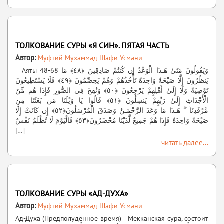
ТОЛКОВАНИЕ СУРЫ «Я СИН». ПЯТАЯ ЧАСТЬ
Автор:
Муфтий Мухаммад Шафи Усмани
Аяты 48-68 وَيَقُولُونَ مَتَىٰ هَـٰذَا الْوَعْدُ إِن كُنتُمْ صَادِقِينَ ﴿٤٨﴾ مَا
يَنظُرُونَ إِلَّا صَيْحَةً وَاحِدَةً تَأْخُذُهُمْ وَهُمْ يَخِصِّمُونَ ﴿٤٩﴾ فَلَا يَسْتَطِيعُونَ
تَوْصِيَةً وَلَا إِلَىٰ أَهْلِهِمْ يَرْجِعُونَ ﴿٥٠﴾ وَنُفِخَ فِي الصُّورِ فَإِذَا هُم مِّنَ
الْأَجْدَاثِ إِلَىٰ رَبِّهِمْ يَنسِلُونَ ﴿٥١﴾ قَالُوا يَا وَيْلَنَا مَن بَعَثَنَا مِن
مَّرْقَدِنَا ۜ ۗ هَـٰذَا مَا وَعَدَ الرَّحْمَـٰنُ وَصَدَقَ الْمُرْسَلُونَ﴿٥٢﴾ إِن كَانَتْ إِلَّا
صَيْحَةً وَاحِدَةً فَإِذَا هُمْ جَمِيعٌ لَّدَيْنَا مُحْضَرُونَ﴿٥٣﴾ فَالْيَوْمَ لَا تُظْلَمُ نَفْسٌ
[…]
читать далее...
ТОЛКОВАНИЕ СУРЫ «АД-ДУХА»
Автор:
Муфтий Мухаммад Шафи Усмани
Ад-Духа (Предполуденное время) Мекканская сура, состоит