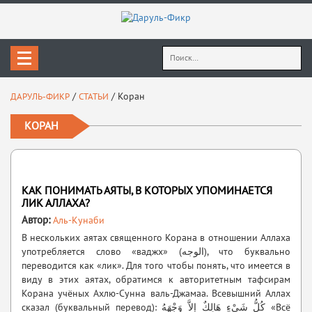
Найти:
/
/
Коран
ДАРУЛЬ-ФИКР
СТАТЬИ
КОРАН
КАК ПОНИМАТЬ АЯТЫ, В КОТОРЫХ УПОМИНАЕТСЯ
ЛИК АЛЛАХА?
Автор:
Аль-Кунаби
В нескольких аятах священного Корана в отношении Аллаха
употребляется слово «ваджх» (الوجه), что буквально
переводится как «лик». Для того чтобы понять, что имеется в
виду в этих аятах, обратимся к авторитетным тафсирам
Корана учёных Ахлю-Сунна валь-Джамаа. Всевышний Аллах
сказал (буквальный перевод): كُلُّ شَيْءٍ هَالِكٌ إِلاَّ وَجْهَهُ «Всё