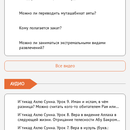
Можно ли переводить муташабихат аяты?
Кому полагается закат?
Можно ли заниматься экстремальными видами
развлечений?
Все видео
АУДИО
И`тикад Ахлю Сунна. Урок 9. Иман и ислам, в чём
разница? Можно считать кого-то обитателем Рая или
Ада?
И`тикад Ахлю Сунна. Урок 8. Вера в видение Аллаха в
следующей жизни. Отрицание телесности Абу Бакром
аль-Исмаили. Отрицание телесности в книге Усмана
И`тикад Ахлю Сунна. Урок 7. Вера в нузуль (букв.:
ибн Саида ад-Дарими. Иман – это слова, дела и