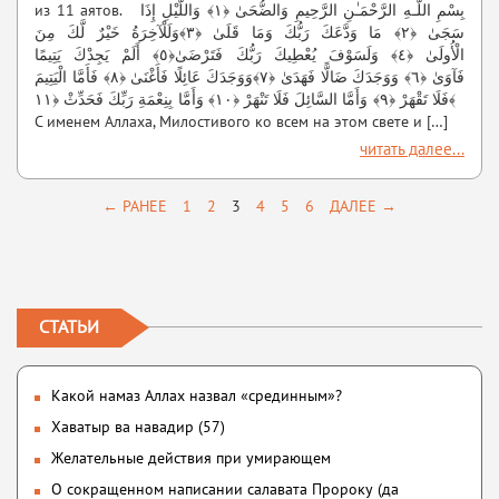
из 11 аятов. بِسْمِ اللَّـهِ الرَّحْمَـٰنِ الرَّحِيمِ وَالضُّحَىٰ ﴿١﴾ وَاللَّيْلِ إِذَا
سَجَىٰ ﴿٢﴾ مَا وَدَّعَكَ رَبُّكَ وَمَا قَلَىٰ ﴿٣﴾وَلَلْآخِرَةُ خَيْرٌ لَّكَ مِنَ
الْأُولَىٰ ﴿٤﴾ وَلَسَوْفَ يُعْطِيكَ رَبُّكَ فَتَرْضَىٰ﴿٥﴾ أَلَمْ يَجِدْكَ يَتِيمًا
فَآوَىٰ ﴿٦﴾ وَوَجَدَكَ ضَالًّا فَهَدَىٰ ﴿٧﴾وَوَجَدَكَ عَائِلًا فَأَغْنَىٰ ﴿٨﴾ فَأَمَّا الْيَتِيمَ
فَلَا تَقْهَرْ ﴿٩﴾ وَأَمَّا السَّائِلَ فَلَا تَنْهَرْ ﴿١٠﴾ وَأَمَّا بِنِعْمَةِ رَبِّكَ فَحَدِّثْ ﴿١١﴾
С именем Аллаха, Милостивого ко всем на этом свете и […]
читать далее...
← РАНЕЕ
1
2
3
4
5
6
ДАЛЕЕ →
СТАТЬИ
Какой намаз Аллах назвал «срединным»?
Хаватыр ва навадир (57)
Желательные действия при умирающем
О сокращенном написании салавата Пророку (да