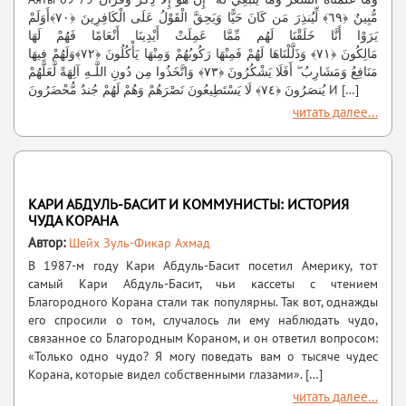
مُّبِينٌ ﴿٦٩﴾ لِّيُنذِرَ مَن كَانَ حَيًّا وَيَحِقَّ الْقَوْلُ عَلَى الْكَافِرِينَ ﴿٧٠﴾أَوَلَمْ
يَرَوْا أَنَّا خَلَقْنَا لَهُم مِّمَّا عَمِلَتْ أَيْدِينَا أَنْعَامًا فَهُمْ لَهَا
مَالِكُونَ ﴿٧١﴾ وَذَلَّلْنَاهَا لَهُمْ فَمِنْهَا رَكُوبُهُمْ وَمِنْهَا يَأْكُلُونَ ﴿٧٢﴾وَلَهُمْ فِيهَا
مَنَافِعُ وَمَشَارِبُ ۖ أَفَلَا يَشْكُرُونَ ﴿٧٣﴾ وَاتَّخَذُوا مِن دُونِ اللَّـهِ آلِهَةً لَّعَلَّهُمْ
يُنصَرُونَ ﴿٧٤﴾ لَا يَسْتَطِيعُونَ نَصْرَهُمْ وَهُمْ لَهُمْ جُندٌ مُّحْضَرُونَ И […]
читать далее...
КАРИ АБДУЛЬ-БАСИТ И КОММУНИСТЫ: ИСТОРИЯ
ЧУДА КОРАНА
Автор:
Шейх Зуль-Фикар Ахмад
В 1987-м году Кари Абдуль-Басит посетил Америку, тот
самый Кари Абдуль-Басит, чьи кассеты с чтением
Благородного Корана стали так популярны. Так вот, однажды
его спросили о том, случалось ли ему наблюдать чудо,
связанное со Благородным Кораном, и он ответил вопросом:
«Только одно чудо? Я могу поведать вам о тысяче чудес
Корана, которые видел собственными глазами». […]
читать далее...