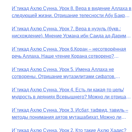
Ада?
И`тикад Ахлю Сунна. Урок 8. Вера в видение Аллаха в
следующей жизни. Отрицание телесности Абу Бакром
аль-Исмаили. Отрицание телесности в книге Усмана
И`тикад Ахлю Сунна. Урок 7. Вера в нузуль (букв.:
ибн Саида ад-Дарими. Иман – это слова, дела и
нисхождение). Мнение Усмана ибн Саида ад-Дарими
познание
о нузуле. Считал ли ад-Дарими, что Аллах
И`тикад Ахлю Сунна. Урок 6.Коран – несотворённая
описывается физическим движением?
речь Аллаха. Наше чтение Корана сотворено?
Предопределение судьбы
И`тикад Ахлю Сунна. Урок 5. Имена Аллаха не
сотворены. Отрицание мутазилитами сифатов.
Описание Аллаха сифатом «вадж» (букв.: лик)
И`тикад Ахлю Сунна. Урок 4. Есть ли какая-то цель/
мудрость в деяниях Всевышнего? Можно ли отрицать
в отношении Аллаха недостатки, отрицание которых
И`тикад Ахлю Сунна. Урок 3. Исбат, тафвид, тавиль –
не пришло в Коране и Сунне? Концепция ибн
методы понимания аятов муташабихат. Можно ли
Таймийи
переводить сифаты аль-хабария на русский язык?
И`тикад Ахлю Сунна. Урок 2. Кто такие Ахлю Хадис?
Что означает утверждение сифата «биля кейфа» (без