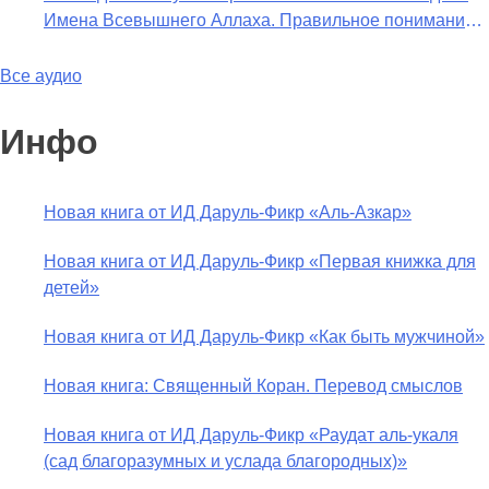
Имена Всевышнего Аллаха. Правильное понимание
образа)?
Атрибутов Всевышнего Аллаха
Все аудио
Инфо
Новая книга от ИД Даруль-Фикр «Аль-Азкар»
Новая книга от ИД Даруль-Фикр «Первая книжка для
детей»
Новая книга от ИД Даруль-Фикр «Как быть мужчиной»
Новая книга: Священный Коран. Перевод смыслов
Новая книга от ИД Даруль-Фикр «Раудат аль-укаля
(cад благоразумных и услада благородных)»