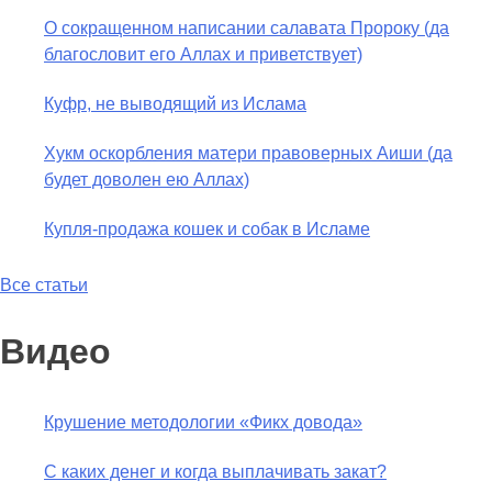
О сокращенном написании салавата Пророку (да
благословит его Аллах и приветствует)
Куфр, не выводящий из Ислама
Хукм оскорбления матери правоверных Аиши (да
будет доволен ею Аллах)
Купля-продажа кошек и собак в Исламе
Все статьи
Видео
Крушение методологии «Фикх довода»
С каких денег и когда выплачивать закат?