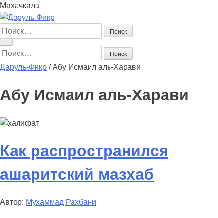
Махачкала
Найти:
Найти:
Даруль-Фикр
/
Абу Исмаил аль-Харави
Абу Исмаил аль-Харави
Как распространился
ашаритский мазхаб
Автор:
Мухаммад Рахбани