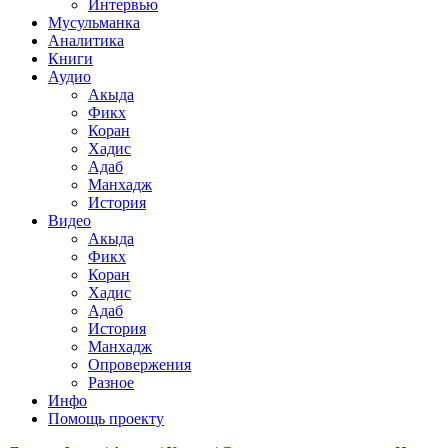
Интервью
Мусульманка
Аналитика
Книги
Аудио
Акыда
Фикх
Коран
Хадис
Адаб
Манхадж
История
Видео
Акыда
Фикх
Коран
Хадис
Адаб
История
Манхадж
Опровержения
Разное
Инфо
Помощь проекту