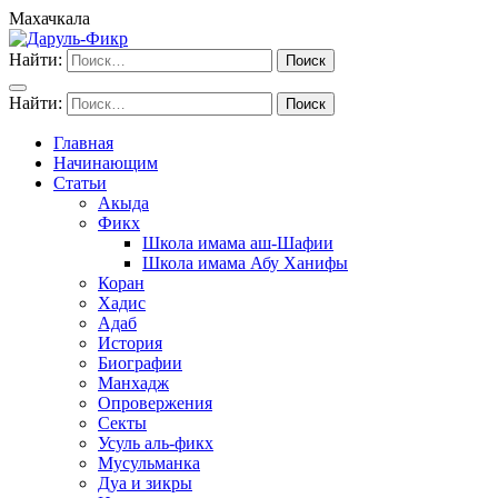
Махачкала
Найти:
Найти:
Главная
Начинающим
Статьи
Акыда
Фикх
Школа имама аш-Шафии
Школа имама Абу Ханифы
Коран
Хадис
Адаб
История
Биографии
Манхадж
Опровержения
Секты
Усуль аль-фикх
Мусульманка
Дуа и зикры