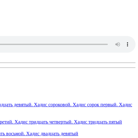
идцать девятый. Хадис сороковой. Хадис сорок первый. Хадис
третий. Хадис тридцать четвертый. Хадис тридцать пятый
ать восьмой. Хадис двадцать девятый