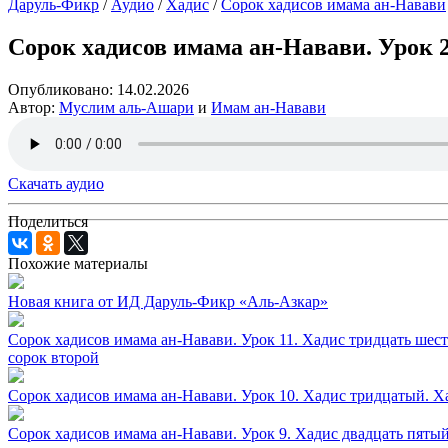
Даруль-Фикр
/
Аудио
/
Хадис
/
Сорок хадисов имама ан-Навави
Сорок хадисов имама ан-Навави. Урок 
Опубликовано:
14.02.2026
Автор:
Муслим аль-Ашари
и
Имам ан-Навави
Скачать аудио
Поделиться
Похожие материалы
Новая книга от ИД Даруль-Фикр «Аль-Азкар»
Сорок хадисов имама ан-Навави. Урок 11. Хадис тридцать шест
сорок второй
Сорок хадисов имама ан-Навави. Урок 10. Хадис тридцатый. Х
Сорок хадисов имама ан-Навави. Урок 9. Хадис двадцать пятый