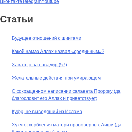
Вконтакте
Telegram
Youtube
Статьи
Будущее отношений с шиитами
Какой намаз Аллах назвал «срединным»?
Хаватыр ва навадир (57)
Желательные действия при умирающем
О сокращенном написании салавата Пророку (да
благословит его Аллах и приветствует)
Куфр, не выводящий из Ислама
Хукм оскорбления матери правоверных Аиши (да
будет доволен ею Аллах)