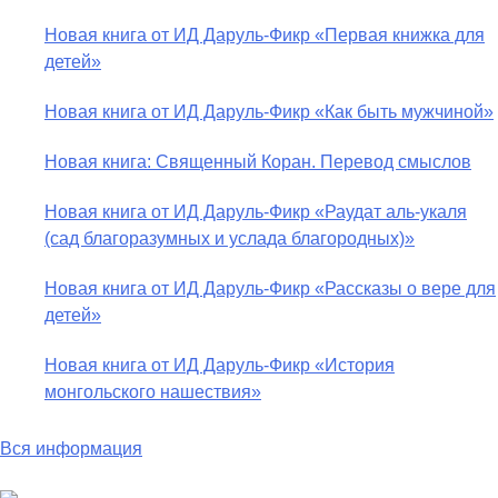
Новая книга от ИД Даруль-Фикр «Первая книжка для
детей»
Новая книга от ИД Даруль-Фикр «Как быть мужчиной»
Новая книга: Священный Коран. Перевод смыслов
Новая книга от ИД Даруль-Фикр «Раудат аль-укаля
(cад благоразумных и услада благородных)»
Новая книга от ИД Даруль-Фикр «Рассказы о вере для
детей»
Новая книга от ИД Даруль-Фикр «История
монгольского нашествия»
Вся информация