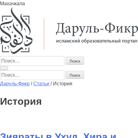
Махачкала
Найти:
Найти:
Даруль-Фикр
/
Статьи
/
История
История
Зияраты в Ухуд, Хира и