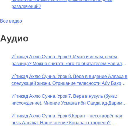
развлечений?
Все видео
Аудио
И`тикад Ахлю Сунна. Урок 9. Иман и ислам, в чём
разница? Можно считать кого-то обитателем Рая или
Ада?
И`тикад Ахлю Сунна. Урок 8. Вера в видение Аллаха в
следующей жизни. Отрицание телесности Абу Бакром
аль-Исмаили. Отрицание телесности в книге Усмана
И`тикад Ахлю Сунна. Урок 7. Вера в нузуль (букв.:
ибн Саида ад-Дарими. Иман – это слова, дела и
нисхождение). Мнение Усмана ибн Саида ад-Дарими
познание
о нузуле. Считал ли ад-Дарими, что Аллах
И`тикад Ахлю Сунна. Урок 6.Коран – несотворённая
описывается физическим движением?
речь Аллаха. Наше чтение Корана сотворено?