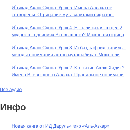
Предопределение судьбы
И`тикад Ахлю Сунна. Урок 5. Имена Аллаха не
сотворены. Отрицание мутазилитами сифатов.
Описание Аллаха сифатом «вадж» (букв.: лик)
И`тикад Ахлю Сунна. Урок 4. Есть ли какая-то цель/
мудрость в деяниях Всевышнего? Можно ли отрицать
в отношении Аллаха недостатки, отрицание которых
И`тикад Ахлю Сунна. Урок 3. Исбат, тафвид, тавиль –
не пришло в Коране и Сунне? Концепция ибн
методы понимания аятов муташабихат. Можно ли
Таймийи
переводить сифаты аль-хабария на русский язык?
И`тикад Ахлю Сунна. Урок 2. Кто такие Ахлю Хадис?
Что означает утверждение сифата «биля кейфа» (без
Имена Всевышнего Аллаха. Правильное понимание
образа)?
Атрибутов Всевышнего Аллаха
Все аудио
Инфо
Новая книга от ИД Даруль-Фикр «Аль-Азкар»