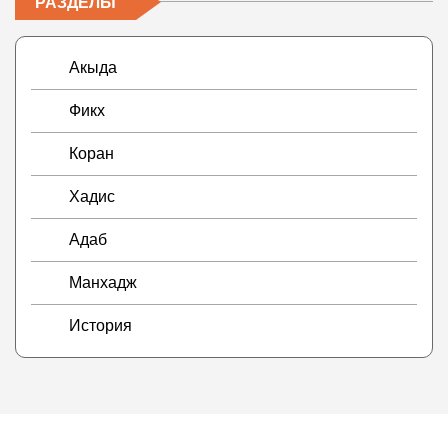
РАЗДЕЛЫ
Акыда
Фикх
Коран
Хадис
Адаб
Манхадж
История
© 2009 — 2026 darulfikr.ru.