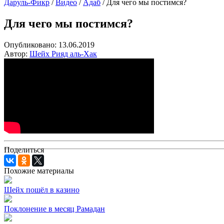
Даруль-Фикр
/
Видео
/
Адаб
/
Для чего мы постимся?
Для чего мы постимся?
Опубликовано:
13.06.2019
Автор:
Шейх Рияд аль-Хак
Поделиться
Похожие материалы
Шейх пошёл в казино
Поклонение в месяц Рамадан