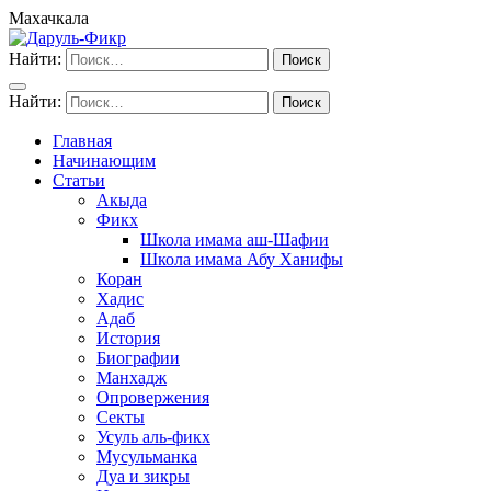
Махачкала
Найти:
Найти:
Главная
Начинающим
Статьи
Акыда
Фикх
Школа имама аш-Шафии
Школа имама Абу Ханифы
Коран
Хадис
Адаб
История
Биографии
Манхадж
Опровержения
Секты
Усуль аль-фикх
Мусульманка
Дуа и зикры