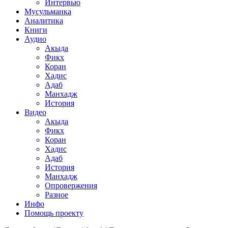
Интервью
Мусульманка
Аналитика
Книги
Аудио
Акыда
Фикх
Коран
Хадис
Адаб
Манхадж
История
Видео
Акыда
Фикх
Коран
Хадис
Адаб
История
Манхадж
Опровержения
Разное
Инфо
Помощь проекту