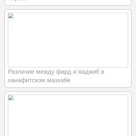
Различие между фард и ваджиб в
ханафитском мазхабе