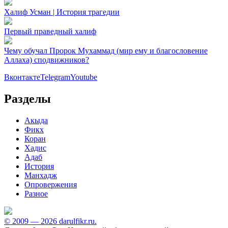
Халиф Усман | История трагедии
Первый праведный халиф
Чему обучал Пророк Мухаммад (мир ему и благословение
Аллаха) сподвижников?
Вконтакте
Telegram
Youtube
Разделы
Акыда
Фикх
Коран
Хадис
Адаб
История
Манхадж
Опровержения
Разное
© 2009 — 2026 darulfikr.ru.