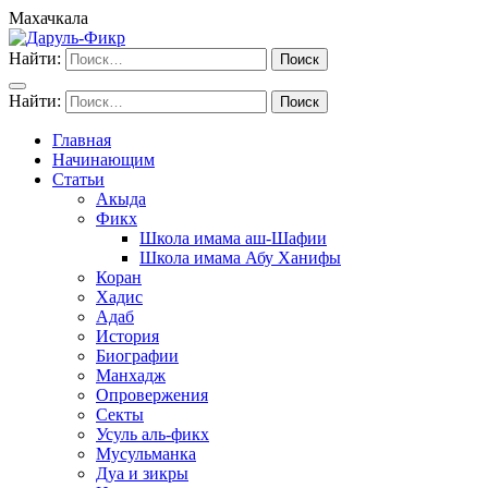
Махачкала
Найти:
Найти:
Главная
Начинающим
Статьи
Акыда
Фикх
Школа имама аш-Шафии
Школа имама Абу Ханифы
Коран
Хадис
Адаб
История
Биографии
Манхадж
Опровержения
Секты
Усуль аль-фикх
Мусульманка
Дуа и зикры