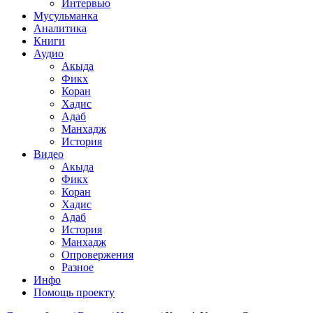
Интервью
Мусульманка
Аналитика
Книги
Аудио
Акыда
Фикх
Коран
Хадис
Адаб
Манхадж
История
Видео
Акыда
Фикх
Коран
Хадис
Адаб
История
Манхадж
Опровержения
Разное
Инфо
Помощь проекту