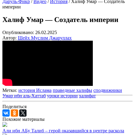
Даруль-Фикр
/
Видео
/
История
/
Халиф Умар — Создатель
империи
Халиф Умар — Создатель империи
Опубликовано:
26.02.2025
Автор:
Шейх Муслим Джаруллах
Метки:
история Ислама
праведные халифы
сподвижники
Умар ибн аль-Хаттаб
уроки истории
халифат
Поделиться
Похожие материалы
Али ибн АБу Талиб – герой оказавшийся в центре раскола