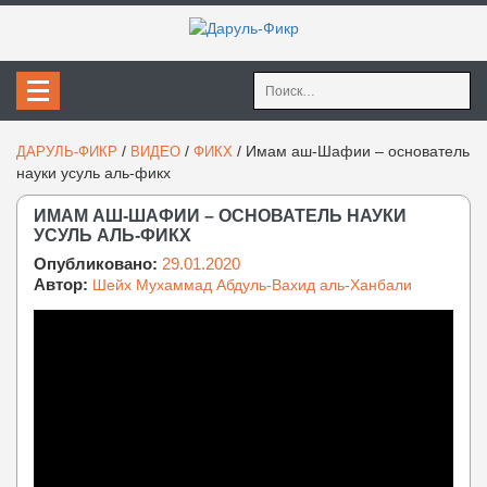
Найти:
/
/
/
Имам аш-Шафии – основатель
ДАРУЛЬ-ФИКР
ВИДЕО
ФИКХ
науки усуль аль-фикх
ИМАМ АШ-ШАФИИ – ОСНОВАТЕЛЬ НАУКИ
УСУЛЬ АЛЬ-ФИКХ
Опубликовано:
29.01.2020
Автор:
Шейх Мухаммад Абдуль-Вахид аль-Ханбали