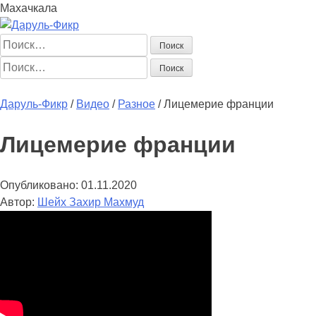
Махачкала
Найти:
Найти:
Главная
Начинающим
Статьи
Мусульманка
Аналитика
Книг
Даруль-Фикр
/
Видео
/
Разное
/
Лицемерие франции
Лицемерие франции
Опубликовано:
01.11.2020
Автор:
Шейх Захир Махмуд