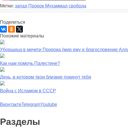
Метки:
запад
Пророк Мухаммад
свобода
Поделиться
Похожие материалы
Уборщица в мечети Пророка (мир ему и благословение Алл
Как нам помочь Палестине?
День, в котором твои близкие покинут тебя
Война с Исламом в СССР
Вконтакте
Telegram
Youtube
Разделы