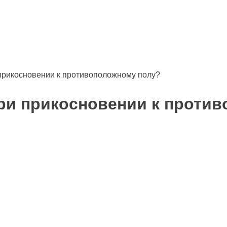
и
Аудио
Видео
Инфо
Помощь проекту
прикосновении к противоположному полу?
ри прикосновении к проти