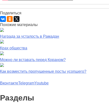
Поделиться
Похожие материалы
Награда за усталость в Рамадан
Крах общества
Можно ли вставать перед Кораном?
Как возместить пропущенные посты усопшего?
Вконтакте
Telegram
Youtube
Разделы