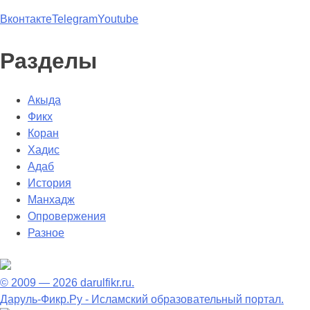
Вконтакте
Telegram
Youtube
Разделы
Акыда
Фикх
Коран
Хадис
Адаб
История
Манхадж
Опровержения
Разное
© 2009 — 2026 darulfikr.ru.
Даруль-Фикр.Ру - Исламский образовательный портал.