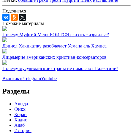
Метки:
большие грехи
грехи
Муфтий Менк
наставление
Поделиться
Похожие материалы
Почему Муфтий Менк БОИТСЯ сказать «израиль»?
Дэниел Хакикатжу разоблачает Усмана аль Хамиса
Лицемерие американских христиан-консерваторов
Почему мусульманские страны не помогают Палестине?
Вконтакте
Telegram
Youtube
Разделы
Акыда
Фикх
Коран
Хадис
Адаб
История