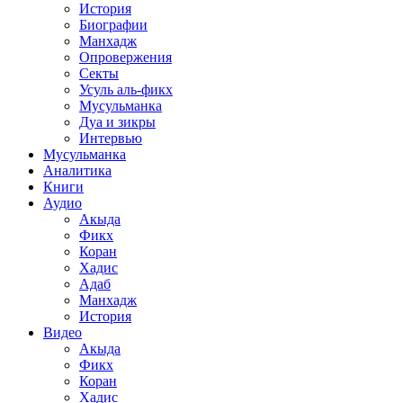
История
Биографии
Манхадж
Опровержения
Секты
Усуль аль-фикх
Мусульманка
Дуа и зикры
Интервью
Мусульманка
Аналитика
Книги
Аудио
Акыда
Фикх
Коран
Хадис
Адаб
Манхадж
История
Видео
Акыда
Фикх
Коран
Хадис