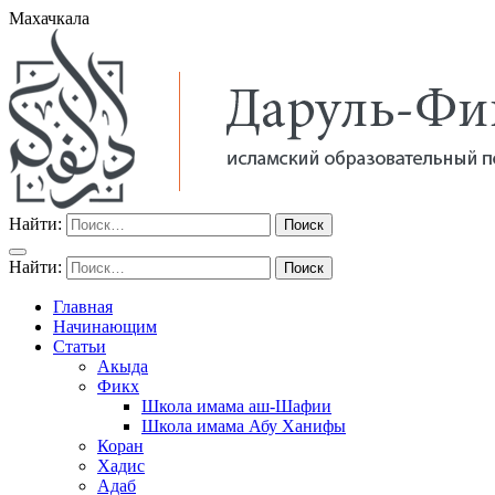
Махачкала
Найти:
Найти:
Главная
Начинающим
Статьи
Акыда
Фикх
Школа имама аш-Шафии
Школа имама Абу Ханифы
Коран
Хадис
Адаб