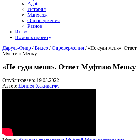
Адаб
История
Манхадж
Опровержения
Разное
Инфо
Помощь проекту
Даруль-Фикр
/
Видео
/
Опровержения
/
«Не суди меня». Ответ
Муфтию Менку
«Не суди меня». Ответ Муфтию Менку
Опубликовано:
19.03.2022
Автор:
Дэниел Хакикатжу