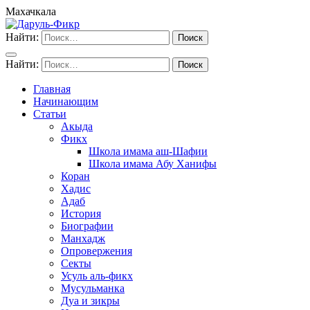
Махачкала
Найти:
Найти:
Главная
Начинающим
Статьи
Акыда
Фикх
Школа имама аш-Шафии
Школа имама Абу Ханифы
Коран
Хадис
Адаб
История
Биографии
Манхадж
Опровержения
Секты
Усуль аль-фикх
Мусульманка
Дуа и зикры