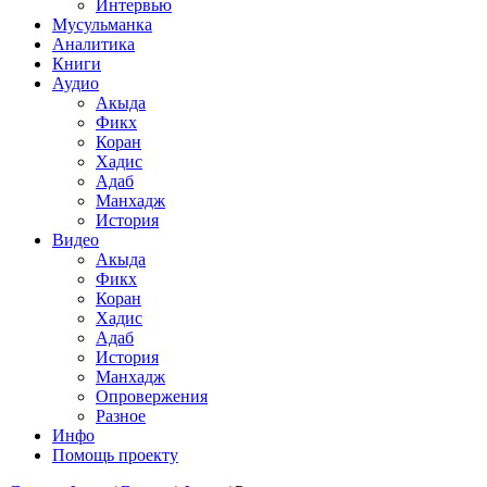
Интервью
Мусульманка
Аналитика
Книги
Аудио
Акыда
Фикх
Коран
Хадис
Адаб
Манхадж
История
Видео
Акыда
Фикх
Коран
Хадис
Адаб
История
Манхадж
Опровержения
Разное
Инфо
Помощь проекту