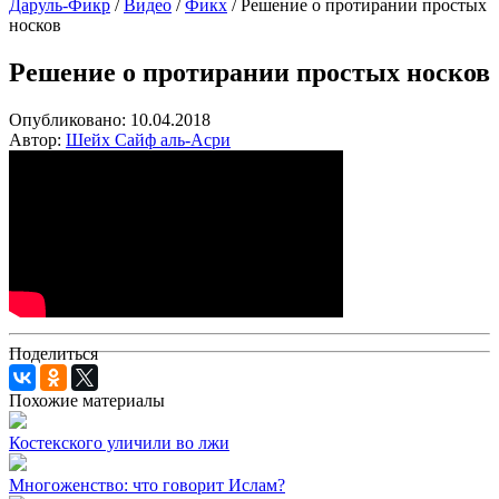
Даруль-Фикр
/
Видео
/
Фикх
/
Решение о протирании простых
носков
Решение о протирании простых носков
Опубликовано:
10.04.2018
Автор:
Шейх Сайф аль-Асри
Поделиться
Похожие материалы
Костекского уличили во лжи
Многоженство: что говорит Ислам?