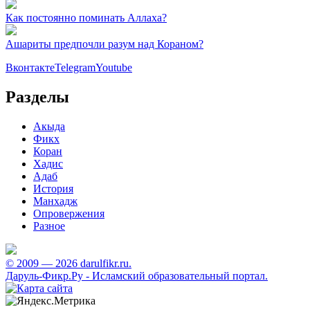
Как постоянно поминать Аллаха?
Ашариты предпочли разум над Кораном?
Вконтакте
Telegram
Youtube
Разделы
Акыда
Фикх
Коран
Хадис
Адаб
История
Манхадж
Опровержения
Разное
© 2009 — 2026 darulfikr.ru.
Даруль-Фикр.Ру - Исламский образовательный портал.