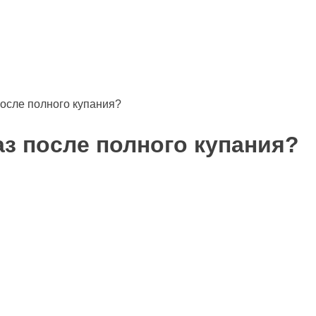
и
Аудио
Видео
Инфо
Помощь проекту
осле полного купания?
з после полного купания?