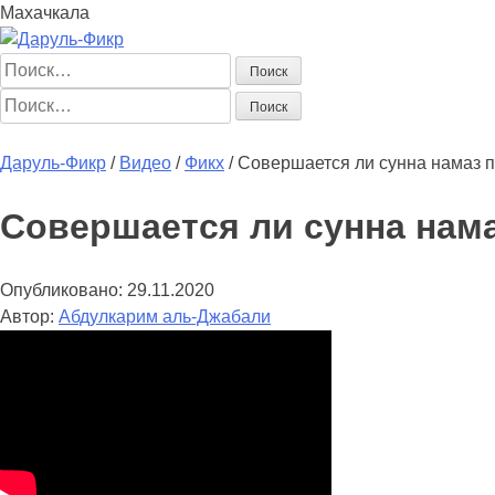
Махачкала
Найти:
Найти:
Главная
Начинающим
Статьи
Мусульманка
Аналитика
Книг
Даруль-Фикр
/
Видео
/
Фикх
/
Совершается ли сунна намаз п
Совершается ли сунна нама
Опубликовано:
29.11.2020
Автор:
Абдулкарим аль-Джабали