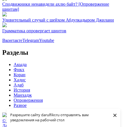
Сподвижники ненавидели ахлю байт? [Опровержение
шиитам]
Удивительный случай с шейхом Абдулкадыром Джилани
Грамматика опровергает шиитов
Вконтакте
Telegram
Youtube
Разделы
Акыда
Фикх
Коран
Хадис
Адаб
История
Манхадж
Опровержения
Разное
×
Разрешите сайту darulfikr.ru отправлять вам
уведомления на рабочий стол
© 2009 — 2026 darulfikr.ru.
Даруль-Фикр.Ру - Исламский образовательный портал.