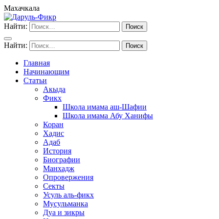
Махачкала
Найти:
Найти:
Главная
Начинающим
Статьи
Акыда
Фикх
Школа имама аш-Шафии
Школа имама Абу Ханифы
Коран
Хадис
Адаб
История
Биографии
Манхадж
Опровержения
Секты
Усуль аль-фикх
Мусульманка
Дуа и зикры