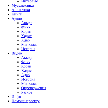
Интервью
Мусульманка
Аналитика
Книги
Аудио
Акыда
Фикх
Коран
Хадис
Адаб
Манхадж
История
Видео
Акыда
Фикх
Коран
Хадис
Адаб
История
Манхадж
Опровержения
Разное
Инфо
Помощь проекту