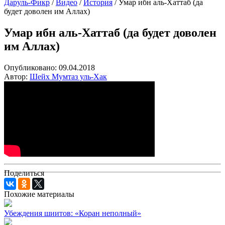
Даруль-Фикр
/
Видео
/
История
/
Умар ибн аль-Хаттаб (да
будет доволен им Аллах)
Умар ибн аль-Хаттаб (да будет доволен
им Аллах)
Опубликовано:
09.04.2018
Автор:
Шейх Мумтаз уль-Хак
Поделиться
Похожие материалы
Убеждения шиитов: «Коран неполный»