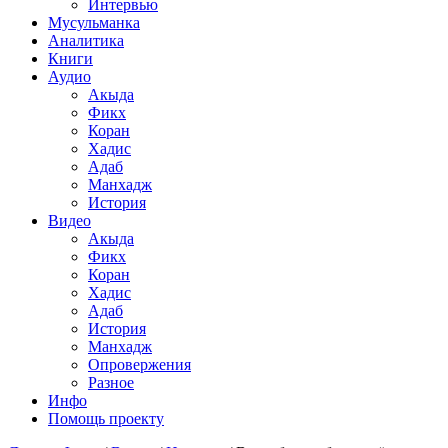
Интервью
Мусульманка
Аналитика
Книги
Аудио
Акыда
Фикх
Коран
Хадис
Адаб
Манхадж
История
Видео
Акыда
Фикх
Коран
Хадис
Адаб
История
Манхадж
Опровержения
Разное
Инфо
Помощь проекту