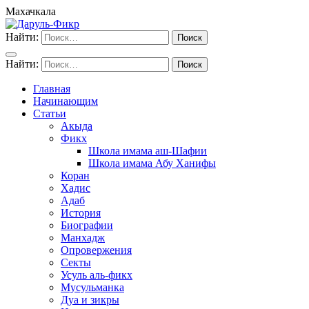
Махачкала
Найти:
Найти:
Главная
Начинающим
Статьи
Акыда
Фикх
Школа имама аш-Шафии
Школа имама Абу Ханифы
Коран
Хадис
Адаб
История
Биографии
Манхадж
Опровержения
Секты
Усуль аль-фикх
Мусульманка
Дуа и зикры