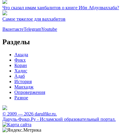
Что сказал имам ханбалитов о книге Ибн Абдулваххаба?
Самое тяжелое для ваххабитов
Вконтакте
Telegram
Youtube
Разделы
Акыда
Фикх
Коран
Хадис
Адаб
История
Манхадж
Опровержения
Разное
© 2009 — 2026 darulfikr.ru.
Даруль-Фикр.Ру - Исламский образовательный портал.