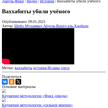
Даруль-Фикр
/
Видео
/
История
/
Ваххабиты убили учёного
Ваххабиты убили учёного
Опубликовано:
09.01.2021
Автор:
Шейх Мухаммад Абдуль-Вахид аль-Ханбали
Метки:
ваххабиты
история Ислама
секта
Поделиться
Похожие материалы
Крушение методологии «Фикх довода»
Крушение методологии «сильное мнение»