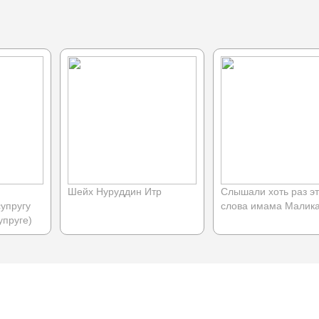
Шейх Нуруддин Итр
Слышали хоть раз э
упругу
слова имама Малик
упруге)
 портал.