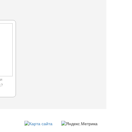
ти
а?