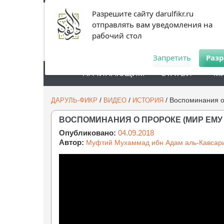
Разрешите сайту darulfikr.ru
отправлять вам уведомления на
рабочий стол
Запретить
Раз
НАЧИНАЮЩИМ
СТАТЬИ
М
/
/
/
Воспоминания о
ДАРУЛЬ-ФИКР
ВИДЕО
ИСТОРИЯ
ВОСПОМИНАНИЯ О ПРОРОКЕ (МИР ЕМУ
Опубликовано:
04.09.2018
Автор:
Муфтий Мухаммад ибн Адам аль-Кавсар