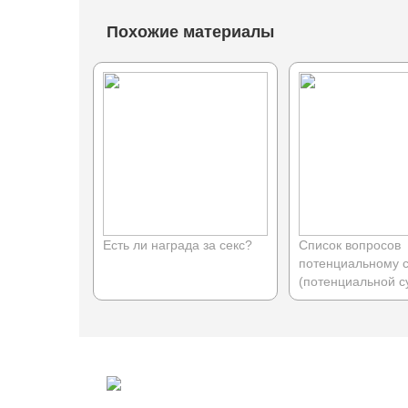
Похожие материалы
Есть ли награда за секс?
Список вопросов
потенциальному с
(потенциальной с
© 2009 — 2026 darulfikr.ru.
Даруль-Фикр.Ру - Исламский образовательный