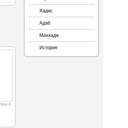
Хадис
Адаб
Манхадж
История
Урок 4