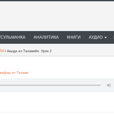
УСУЛЬМАНКА
АНАЛИТИКА
КНИГИ
АУДИО
/
Акыда ат-Тахавийя. Урок 2
ЙЯ
жафар ат-Тахави