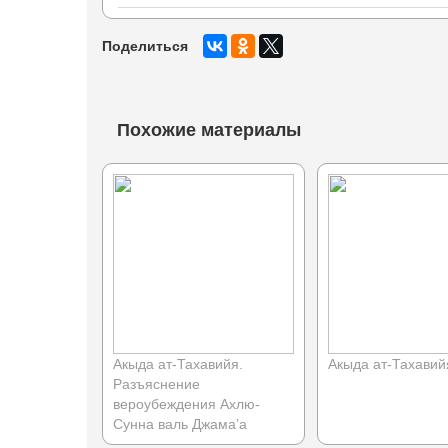
Поделиться
Похожие материалы
Акыда ат-Тахавийя.
Акыда ат-Тахавийя
Разъяснение
вероубеждения Ахлю-
Сунна валь Джама’а