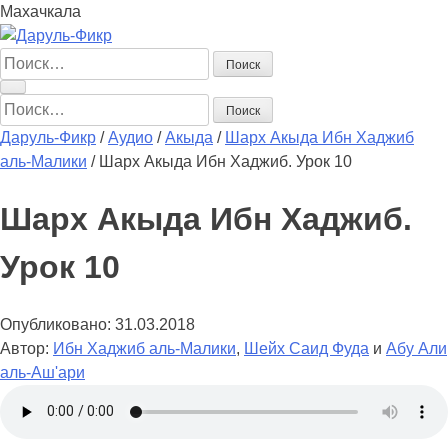
Махачкала
Найти:
Найти:
Даруль-Фикр
/
Аудио
/
Акыда
/
Шарх Акыда Ибн Хаджиб
аль-Малики
/
Шарх Акыда Ибн Хаджиб. Урок 10
Шарх Акыда Ибн Хаджиб.
Урок 10
Опубликовано:
31.03.2018
Автор:
Ибн Хаджиб аль-Малики
,
Шейх Саид Фуда
и
Абу Али
аль-Аш'ари