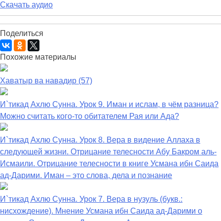
Скачать аудио
Поделиться
Похожие материалы
Хаватыр ва навадир (57)
И`тикад Ахлю Сунна. Урок 9. Иман и ислам, в чём разница?
Можно считать кого-то обитателем Рая или Ада?
И`тикад Ахлю Сунна. Урок 8. Вера в видение Аллаха в
следующей жизни. Отрицание телесности Абу Бакром аль-
Исмаили. Отрицание телесности в книге Усмана ибн Саида
ад-Дарими. Иман – это слова, дела и познание
И`тикад Ахлю Сунна. Урок 7. Вера в нузуль (букв.:
нисхождение). Мнение Усмана ибн Саида ад-Дарими о