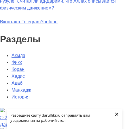
нузуле. Считал ли ад-Дарими, что Аллах описывается
физическим движением?
Вконтакте
Telegram
Youtube
Разделы
Акыда
Фикх
Коран
Хадис
Адаб
Манхадж
История
×
Разрешите сайту darulfikr.ru отправлять вам
© 2009 — 2026 darulfikr.ru.
уведомления на рабочий стол
Даруль-Фикр.Ру - Исламский образовательный портал.