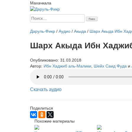
Махачкала
Найти:
Главная
Начинающим
Статьи
Мусульманка
Аналит
Даруль-Фикр
/
Аудио
/
Акыда
/
Шарх Акыда Ибн Хад
Шарх Акыда Ибн Хаджиб
Опубликовано:
31.03.2018
Автор:
Ибн Хаджиб аль-Малики
,
Шейх Саид Фуда
и
Скачать аудио
Поделиться
Похожие материалы