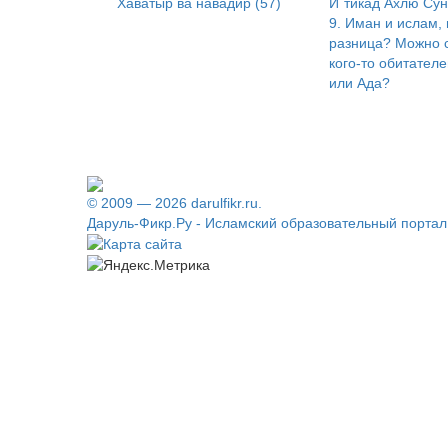
Хаватыр ва навадир (57)
И`тикад Ахлю Сун
9. Иман и ислам, 
разница? Можно 
кого-то обитател
или Ада?
© 2009 — 2026 darulfikr.ru.
Даруль-Фикр.Ру - Исламский образовательный портал