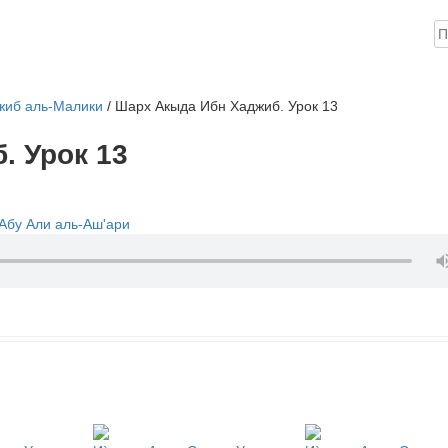
Н
ика
Книги
Аудио
Видео
Инфо
Помощь проекту
жиб аль-Малики
/
Шарх Акыда Ибн Хаджиб. Урок 13
. Урок 13
Абу Али аль-Аш'ари