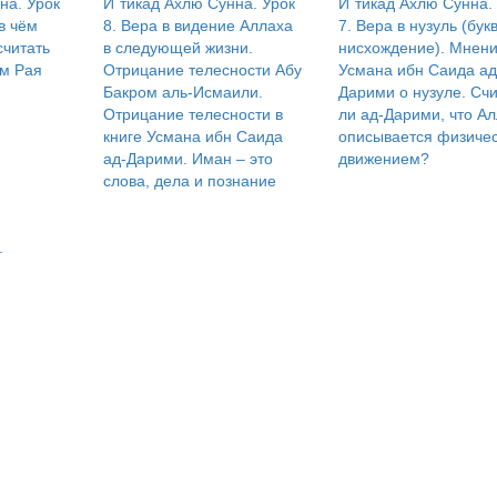
на. Урок
И`тикад Ахлю Сунна. Урок
И`тикад Ахлю Сунна.
в чём
8. Вера в видение Аллаха
7. Вера в нузуль (букв
считать
в следующей жизни.
нисхождение). Мнен
ем Рая
Отрицание телесности Абу
Усмана ибн Саида ад
Бакром аль-Исмаили.
Дарими о нузуле. Сч
Отрицание телесности в
ли ад-Дарими, что А
книге Усмана ибн Саида
описывается физиче
ад-Дарими. Иман – это
движением?
слова, дела и познание
.