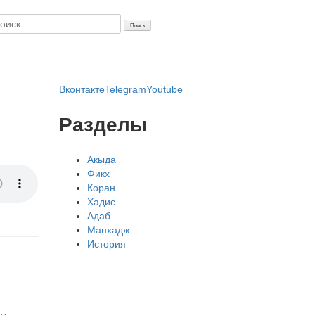
айти:
Вконтакте
Telegram
Youtube
Разделы
Акыда
Фикх
Коран
Хадис
Адаб
Манхадж
История