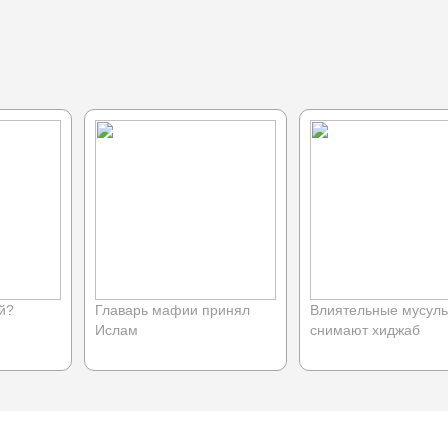
й?
Главарь мафии принял
Влиятельные мусул
Ислам
снимают хиджаб