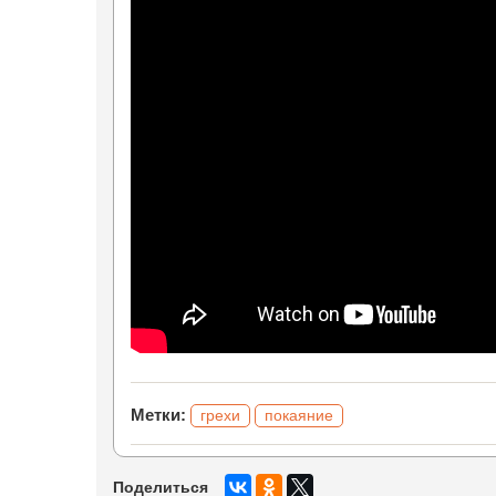
Метки:
грехи
покаяние
Поделиться