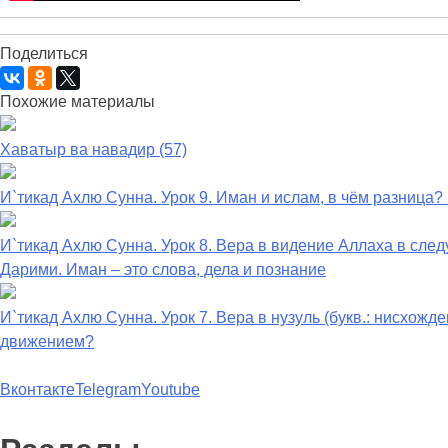
Поделиться
Похожие материалы
Хаватыр ва навадир (57)
И`тикад Ахлю Сунна. Урок 9. Иман и ислам, в чём разница?
И`тикад Ахлю Сунна. Урок 8. Вера в видение Аллаха в сле
Дарими. Иман – это слова, дела и познание
И`тикад Ахлю Сунна. Урок 7. Вера в нузуль (букв.: нисхож
движением?
Вконтакте
Telegram
Youtube