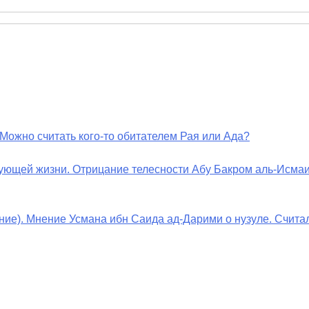
 Можно считать кого-то обитателем Рая или Ада?
дующей жизни. Отрицание телесности Абу Бакром аль-Исмаи
дение). Мнение Усмана ибн Саида ад-Дарими о нузуле. Счит