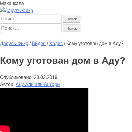
Махачкала
Найти:
Найти:
Главная
Начинающим
Статьи
Мусульманка
Аналитика
Книг
Даруль-Фикр
/
Видео
/
Хадис
/
Кому уготован дом в Аду?
Кому уготован дом в Аду?
Опубликовано:
28.02.2019
Автор:
Абу Али аль-Аш'ари