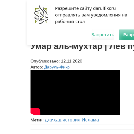
Махачкала
Разрешите сайту darulfikr.ru
отправлять вам уведомления на
Найти:
рабочий стол
Главная
Начинающим
Статьи
Мусульманка
Аналит
Даруль-Фикр
/
Видео
/
История
/
Умар аль-Мухтар |
Запретить
Раз
Умар аль-Мухтар | Лев 
Опубликовано:
12.11.2020
Автор:
Даруль-Фикр
джихад
история Ислама
Метки: