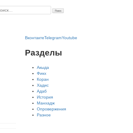
айти:
Вконтакте
Telegram
Youtube
Разделы
Акыда
Фикх
Коран
Хадис
Адаб
История
Манхадж
Опровержения
Разное