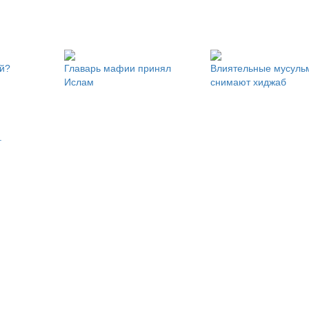
й?
Главарь мафии принял
Влиятельные мусуль
Ислам
снимают хиджаб
.