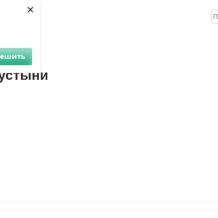
×
Н
ика
Книги
Аудио
Видео
Инфо
Помощь проекту
 Лев пустыни
решить
пустыни