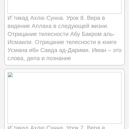
И`тикад Ахлю Сунна. Урок 8. Вера в
видение Аллаха в следующей жизни.
Отрицание телесности Абу Бакром аль-
Исмаили. Отрицание телесности в книге
Усмана ибн Саида ад-Дарими. Иман – это
слова, дела и познание
И`тикад Ахлю Сунна. Урок 7. Вера в