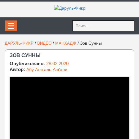
Найти:
/
/
/
Зов Сунны
ДАРУЛЬ-ФИКР
ВИДЕО
МАНХАДЖ
ЗОВ СУННЫ
Опубликовано:
28.02.2020
Автор:
Абу Али аль-Аш'ари