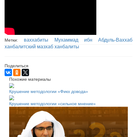
ваххабиты
Мухаммад ибн Абдуль-Ваххаб
Метки:
ханбалитский мазхаб
ханбалиты
Поделиться
Похожие материалы
Крушение методологии «Фикх довода»
Крушение методологии «сильное мнение»