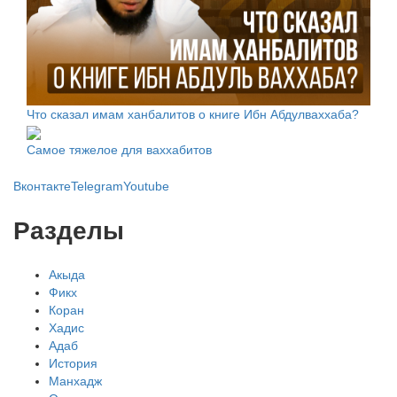
Что сказал имам ханбалитов о книге Ибн Абдулваххаба?
Самое тяжелое для ваххабитов
Вконтакте
Telegram
Youtube
Разделы
Акыда
Фикх
Коран
Хадис
Адаб
История
Манхадж