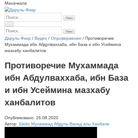
Махачкала
Найти:
Найти:
Даруль-Фикр
/
Видео
/
Опровержения
/
Противоречие
Мухаммада ибн Абдулваххаба, ибн База и ибн Усеймина
мазхабу ханбалитов
Противоречие Мухаммада
ибн Абдулваххаба, ибн База
и ибн Усеймина мазхабу
ханбалитов
Опубликовано:
26.08.2020
Автор:
Шейх Мухаммад Абдуль-Вахид аль-Ханбали