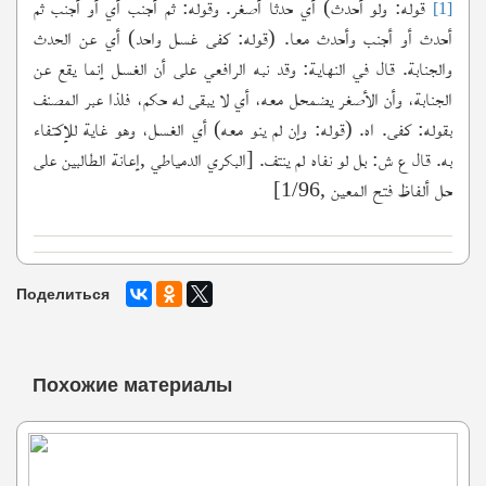
قوله: ولو أحدث) أي حدثا أصغر. وقوله: ثم أجنب أي أو أجنب ثم
[1]
أحدث أو أجنب وأحدث معا. (قوله: كفى غسل واحد) أي عن الحدث
والجنابة. قال في النهاية: وقد نبه الرافعي على أن الغسل إنما يقع عن
الجنابة، وأن الأصغر يضمحل معه، أي لا يبقى له حكم، فلذا عبر المصنف
بقوله: كفى. اه. (قوله: وإن لم ينو معه) أي الغسل، وهو غاية للإكتفاء
به. قال ع ش: بل لو نفاه لم ينتف. [البكري الدمياطي ,إعانة الطالبين على
حل ألفاظ فتح المعين ,1/96]
Поделиться
Похожие материалы