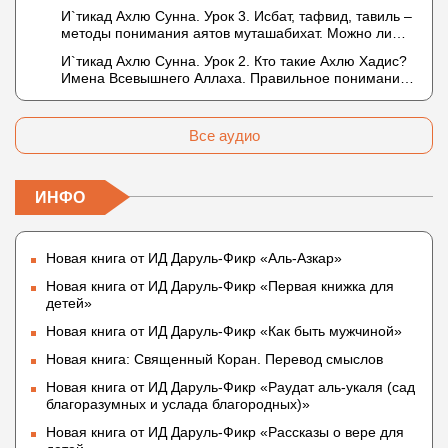
в отношении Аллаха недостатки, отрицание которых
И`тикад Ахлю Сунна. Урок 3. Исбат, тафвид, тавиль –
не пришло в Коране и Сунне? Концепция ибн
методы понимания аятов муташабихат. Можно ли
Таймийи
переводить сифаты аль-хабария на русский язык?
И`тикад Ахлю Сунна. Урок 2. Кто такие Ахлю Хадис?
Что означает утверждение сифата «биля кейфа»
Имена Всевышнего Аллаха. Правильное понимание
(без образа)?
Атрибутов Всевышнего Аллаха
Все аудио
ИНФО
Новая книга от ИД Даруль-Фикр «Аль-Азкар»
Новая книга от ИД Даруль-Фикр «Первая книжка для
детей»
Новая книга от ИД Даруль-Фикр «Как быть мужчиной»
Новая книга: Священный Коран. Перевод смыслов
Новая книга от ИД Даруль-Фикр «Раудат аль-укаля (cад
благоразумных и услада благородных)»
Новая книга от ИД Даруль-Фикр «Рассказы о вере для