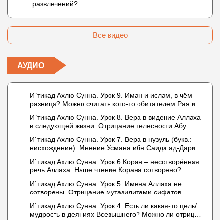
развлечений?
Все видео
АУДИО
И`тикад Ахлю Сунна. Урок 9. Иман и ислам, в чём
разница? Можно считать кого-то обитателем Рая или
Ада?
И`тикад Ахлю Сунна. Урок 8. Вера в видение Аллаха
в следующей жизни. Отрицание телесности Абу
Бакром аль-Исмаили. Отрицание телесности в книге
И`тикад Ахлю Сунна. Урок 7. Вера в нузуль (букв.:
Усмана ибн Саида ад-Дарими. Иман – это слова,
нисхождение). Мнение Усмана ибн Саида ад-Дарими
дела и познание
о нузуле. Считал ли ад-Дарими, что Аллах
И`тикад Ахлю Сунна. Урок 6.Коран – несотворённая
описывается физическим движением?
речь Аллаха. Наше чтение Корана сотворено?
Предопределение судьбы
И`тикад Ахлю Сунна. Урок 5. Имена Аллаха не
сотворены. Отрицание мутазилитами сифатов.
Описание Аллаха сифатом «вадж» (букв.: лик)
И`тикад Ахлю Сунна. Урок 4. Есть ли какая-то цель/
мудрость в деяниях Всевышнего? Можно ли отрицать