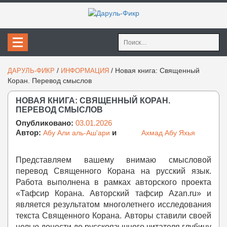
Найти:
/
/
Новая книга: Священный
ДАРУЛЬ-ФИКР
ИНФОРМАЦИЯ
Коран. Перевод смыслов
НОВАЯ КНИГА: СВЯЩЕННЫЙ КОРАН.
ПЕРЕВОД СМЫСЛОВ
Опубликовано:
03.01.2026
Автор:
и
Абу Али аль-Аш'ари
Ахмад Абу Яхья
Представляем вашему внимаю смысловой
перевод Священного Корана на русский язык.
Работа выполнена в рамках авторского проекта
«Тафсир Корана. Авторский тафсир Azan.ru» и
является результатом многолетнего исследования
текста Священного Корана. Авторы ставили своей
целью донести до русскоязычного читателя глубину