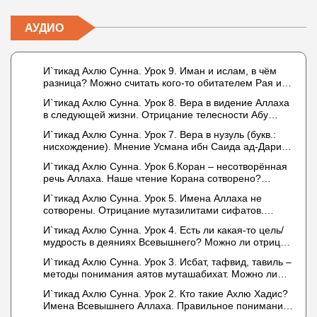
АУДИО
И`тикад Ахлю Сунна. Урок 9. Иман и ислам, в чём
разница? Можно считать кого-то обитателем Рая или
Ада?
И`тикад Ахлю Сунна. Урок 8. Вера в видение Аллаха
в следующей жизни. Отрицание телесности Абу
Бакром аль-Исмаили. Отрицание телесности в книге
И`тикад Ахлю Сунна. Урок 7. Вера в нузуль (букв.:
Усмана ибн Саида ад-Дарими. Иман – это слова,
нисхождение). Мнение Усмана ибн Саида ад-Дарими
дела и познание
о нузуле. Считал ли ад-Дарими, что Аллах
И`тикад Ахлю Сунна. Урок 6.Коран – несотворённая
описывается физическим движением?
речь Аллаха. Наше чтение Корана сотворено?
Предопределение судьбы
И`тикад Ахлю Сунна. Урок 5. Имена Аллаха не
сотворены. Отрицание мутазилитами сифатов.
Описание Аллаха сифатом «вадж» (букв.: лик)
И`тикад Ахлю Сунна. Урок 4. Есть ли какая-то цель/
мудрость в деяниях Всевышнего? Можно ли отрицать
в отношении Аллаха недостатки, отрицание которых
И`тикад Ахлю Сунна. Урок 3. Исбат, тафвид, тавиль –
не пришло в Коране и Сунне? Концепция ибн
методы понимания аятов муташабихат. Можно ли
Таймийи
переводить сифаты аль-хабария на русский язык?
И`тикад Ахлю Сунна. Урок 2. Кто такие Ахлю Хадис?
Что означает утверждение сифата «биля кейфа»
Имена Всевышнего Аллаха. Правильное понимание
(без образа)?