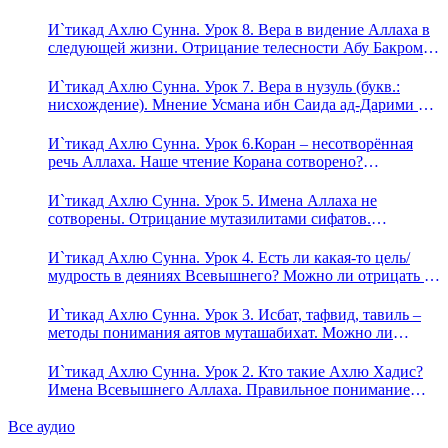
Ада?
И`тикад Ахлю Сунна. Урок 8. Вера в видение Аллаха в
следующей жизни. Отрицание телесности Абу Бакром
аль-Исмаили. Отрицание телесности в книге Усмана
ибн Саида ад-Дарими. Иман – это слова, дела и
И`тикад Ахлю Сунна. Урок 7. Вера в нузуль (букв.:
познание
нисхождение). Мнение Усмана ибн Саида ад-Дарими о
нузуле. Считал ли ад-Дарими, что Аллах описывается
физическим движением?
И`тикад Ахлю Сунна. Урок 6.Коран – несотворённая
речь Аллаха. Наше чтение Корана сотворено?
Предопределение судьбы
И`тикад Ахлю Сунна. Урок 5. Имена Аллаха не
сотворены. Отрицание мутазилитами сифатов.
Описание Аллаха сифатом «вадж» (букв.: лик)
И`тикад Ахлю Сунна. Урок 4. Есть ли какая-то цель/
мудрость в деяниях Всевышнего? Можно ли отрицать в
отношении Аллаха недостатки, отрицание которых не
пришло в Коране и Сунне? Концепция ибн Таймийи
И`тикад Ахлю Сунна. Урок 3. Исбат, тафвид, тавиль –
методы понимания аятов муташабихат. Можно ли
переводить сифаты аль-хабария на русский язык? Что
означает утверждение сифата «биля кейфа» (без образа)?
И`тикад Ахлю Сунна. Урок 2. Кто такие Ахлю Хадис?
Имена Всевышнего Аллаха. Правильное понимание
Атрибутов Всевышнего Аллаха
Все аудио