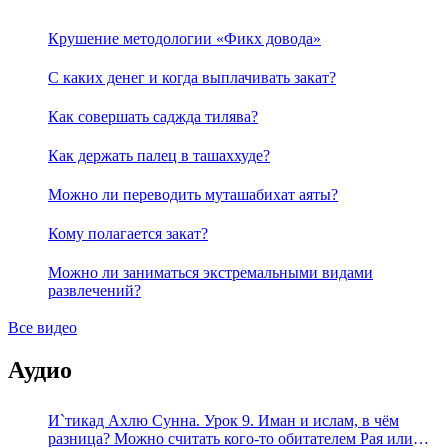
Крушение методологии «Фикх довода»
С каких денег и когда выплачивать закат?
Как совершать саджда тилява?
Как держать палец в ташаххуде?
Можно ли переводить муташабихат аяты?
Кому полагается закат?
Можно ли заниматься экстремальными видами
развлечений?
Все видео
Аудио
И`тикад Ахлю Сунна. Урок 9. Иман и ислам, в чём
разница? Можно считать кого-то обитателем Рая или