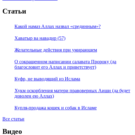
Статьи
Какой намаз Аллах назвал «срединным»?
Хаватыр ва навадир (57)
Желательные действия при умирающем
О сокращенном написании салавата Пророку (да
благословит его Аллах и приветствует)
Куфр, не выводящий из Ислама
Хукм оскорбления матери правоверных Аиши (да будет
доволен ею Аллах)
Купля-продажа кошек и собак в Исламе
Все статьи
Видео