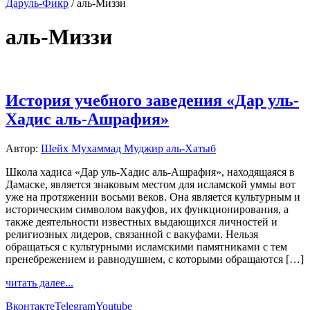
Даруль-Фикр
/
аль-Миззи
аль-Миззи
История учебного заведения «Дар уль-
Хадис аль-Ашрафия»
Автор:
Шейх Мухаммад Муджир аль-Хатыб
Школа хадиса «Дар уль-Хадис аль-Ашрафия», находящаяся в
Дамаске, является знаковым местом для исламской уммы вот
уже на протяжении восьми веков. Она является культурным и
историческим символом вакуфов, их функционирования, а
также деятельности известных выдающихся личностей и
религиозных лидеров, связанной с вакуфами. Нельзя
обращаться с культурными исламскими памятниками с тем
пренебрежением и равнодушием, с которыми обращаются […]
читать далее...
Вконтакте
Telegram
Youtube