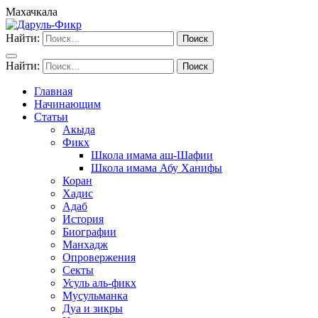
Махачкала
Найти:
Найти:
Главная
Начинающим
Статьи
Акыда
Фикх
Школа имама аш-Шафии
Школа имама Абу Ханифы
Коран
Хадис
Адаб
История
Биографии
Манхадж
Опровержения
Секты
Усуль аль-фикх
Мусульманка
Дуа и зикры