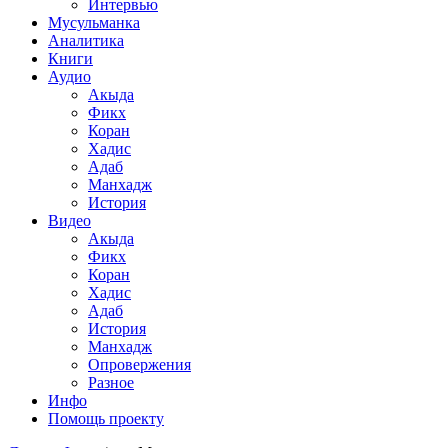
Интервью
Мусульманка
Аналитика
Книги
Аудио
Акыда
Фикх
Коран
Хадис
Адаб
Манхадж
История
Видео
Акыда
Фикх
Коран
Хадис
Адаб
История
Манхадж
Опровержения
Разное
Инфо
Помощь проекту