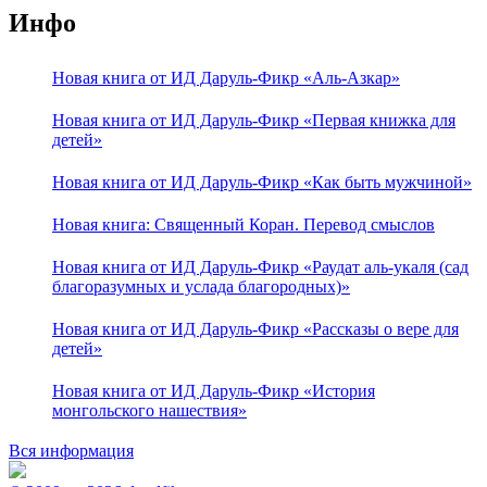
Инфо
Новая книга от ИД Даруль-Фикр «Аль-Азкар»
Новая книга от ИД Даруль-Фикр «Первая книжка для
детей»
Новая книга от ИД Даруль-Фикр «Как быть мужчиной»
Новая книга: Священный Коран. Перевод смыслов
Новая книга от ИД Даруль-Фикр «Раудат аль-укаля (cад
благоразумных и услада благородных)»
Новая книга от ИД Даруль-Фикр «Рассказы о вере для
детей»
Новая книга от ИД Даруль-Фикр «История
монгольского нашествия»
Вся информация