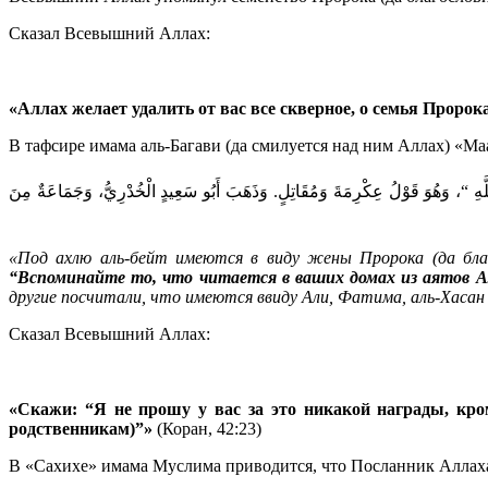
Сказал Всевышний Аллах:
«Аллах желает удалить от вас все скверное, о семья Пророка
В тафсире имама аль-Багави (да смилуется над ним Аллах) «Маа
 اللَّهِ “، وَهُوَ قَوْلُ عِكْرِمَةَ وَمُقَاتِلٍ. وَذَهَبَ أَبُو سَعِيدٍ الْخُدْرِيُّ، وَجَمَاعَةٌ مِنَ
«Под ахлю аль-бейт имеются в виду жены Пророка (да благ
“Вспоминайте то, что читается в ваших домах из аятов А
другие посчитали, что имеются ввиду Али, Фатима, аль-Хасан 
Сказал Всевышний Аллах:
«Скажи: “Я не прошу у вас за это никакой награды, кро
родственникам)”»
(Коран, 42:23)
В «Сахихе» имама Муслима приводится, что Посланник Аллаха (