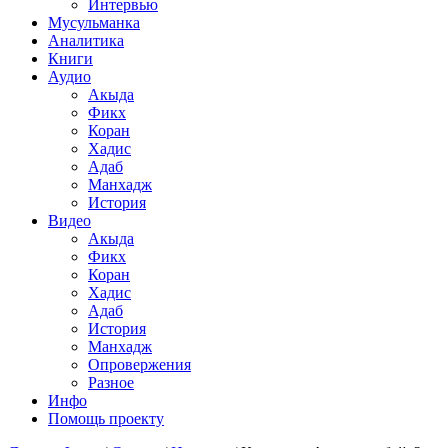
Интервью
Мусульманка
Аналитика
Книги
Аудио
Акыда
Фикх
Коран
Хадис
Адаб
Манхадж
История
Видео
Акыда
Фикх
Коран
Хадис
Адаб
История
Манхадж
Опровержения
Разное
Инфо
Помощь проекту