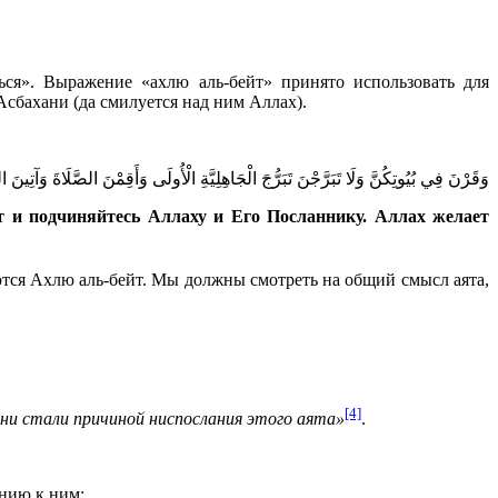
-Асбахани (да смилуется над ним Аллах).
وَقَرْنَ فِي بُيُوتِكُنَّ وَلَا تَبَرَّجْنَ تَبَرُّجَ الْجَاهِلِيَّةِ الْأُولَى وَأَقِمْنَ الصَّلَاةَ وَآتِينَ
ят и подчиняйтесь Аллаху и Его Посланнику. Аллах желает
яются Ахлю аль-бейт. Мы должны смотреть на общий смысл аята,
[4]
 они стали причиной ниспослания этого аята»
.
ению к ним: