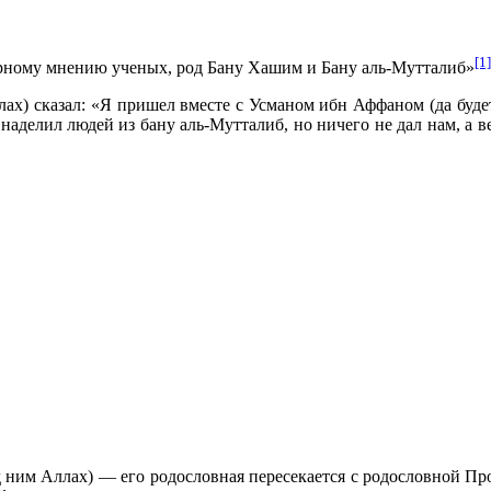
[1]
ерному мнению ученых, род Бану Хашим и Бану аль-Мутталиб»
ах) сказал: «Я пришел вместе с Усманом ибн Аффаном (да буде
наделил людей из бану аль-Мутталиб, но ничего не дал нам, а ве
ним Аллах) — его родословная пересекается с родословной Прор