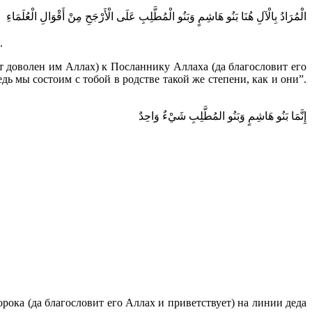
الْمُرَادُ بِالْآلِ هُنَا بَنُو هَاشِمٍ وَبَنُو الْمُطَّلِبِ عَلَى الْأَرْجَحِ مِنْ أَقْوَالِ الْعُلَمَاءِ
.
т доволен им Аллах) к Посланнику Аллаха (да благословит его
дь мы состоим с тобой в родстве такой же степени, как и они”.
إِنَّمَا بَنُو هَاشِمٍ وَبَنُو المُطَّلِبِ شَيْءٌ وَاحِدٌ
ока (да благословит его Аллах и приветствует) на линии деда