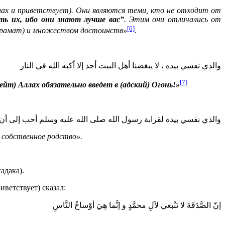
ллах и приветствует). Они являются теми, кто не отходит от
ть их, ибо они знают лучше вас”
. Этим они отличались от
[6]
(карамат) и множеством достоинств»
.
والذي نفسي بيده ، لا يبغضنا أهل البيت أحد إلا أكبه الله في النار
[7]
йт) Аллах обязательно введет в (адский) Огонь!»
والذي نفسي بيده لقرابة رسول الله صلى الله عليه وسلم أحب إلى أن
 собственное родство».
адака).
ветствует) сказал:
إنّ الصَّدَقَةَ لا تَنْبغي لآلِ محمَّدٍ و إنَّما هِيَ أوْساخُ النَّاسِ