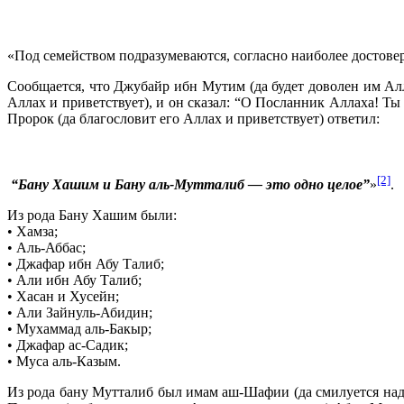
«Под семейством подразумеваются, согласно наиболее достов
Сообщается, что Джубайр ибн Мутим (да будет доволен им Алл
Аллах и приветствует), и он сказал: “О Посланник Аллаха! Ты 
Пророк (да благословит его Аллах и приветствует) ответил:
[2]
“Бану Хашим и Бану аль-Мутталиб — это одно целое”
»
.
Из рода Бану Хашим были:
• Хамза;
• Аль-Аббас;
• Джафар ибн Абу Талиб;
• Али ибн Абу Талиб;
• Хасан и Хусейн;
• Али Зайнуль-Абидин;
• Мухаммад аль-Бакыр;
• Джафар ас-Садик;
• Муса аль-Казым.
Из рода бану Мутталиб был имам аш-Шафии (да смилуется над 