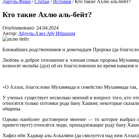
Даруль-Фикр
/
Статьи
/
История
/
Кто такие Ахлю аль-бейт?
Кто такие Ахлю аль-бейт?
Опубликовано:
24.04.2024
Автор:
Абдуль-Азиз Абу Ибрахим
Ближайших родственников и домочадцев Пророка (да благослови
Любовь и доброе отношение к членам семьи пророка Мухаммад
возносят мольбы (дуа) об их благословении во время намазов и
«О Аллах, благослови Мухаммада и семейство Мухаммада так,
У ученых существует несколько мнений в вопросе того, кто от
относятся только потомки рода бану Хашим; некоторые сказали
общины.
Однако наиболее достоверное мнение — то которое выбрал и
приветствует) относятся люди, принадлежащие роду бану Хаши
Хафиз ибн Хаджар аль-Аскаляни (да смилуется над ним Аллах)