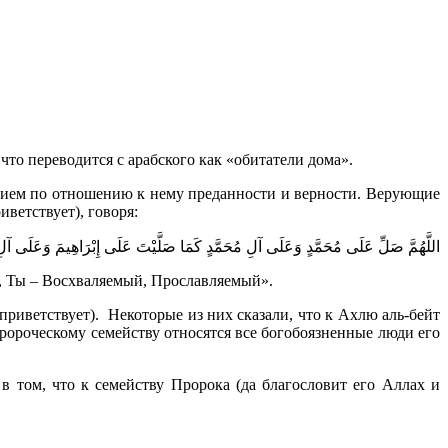
то переводится с арабского как «обитатели дома».
ением по отношению к нему преданности и верности. Верующие
ветствует), говоря:
اللَّهُمَّ صَلِّ عَلَى مُحَمَّدٍ وَعَلَى آلِ مُحَمَّدٍ كَمَا صَلَّيْتَ عَلَى إِبْرَاهِيمَ وَعَلَى آلِ 
, Ты – Восхваляемый, Прославляемый».
 приветствует). Некоторые из них сказали, что к Ахлю аль-бейт
пророческому семейству относятся все богобоязненные люди его
 том, что к семейству Пророка (да благословит его Аллах и