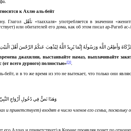
фа.
тносятся к Ахлю аль-бейт
т» принято использовать для
ствует) или обитателей его дома, как об этом писал ар-Рагиб ас
 الزَّكَاةَ وَأَطِعْنَ اللَّهَ وَرَسُولَهُ إِنَّمَا يُرِيدُ اللَّهُ لِيُذْهِبَ عَنكُمُ الرِّجْسَ أَهْلَ الْبَيْت
 времена джахилии, выстаивайте намаз, выплачивайте зак
[3]
с (от всего дурного) полностью»
.
ль-бейт, и в то же время из это не вытекает, что только они явл
وَهَذَا نَصٌّ فِي دُخُولِ أَزْوَاجِ النَّبِيِّ ص
ах и приветствует) входят в число членов его семьи, поскольку
 его Аллах и приветствует) в Коране проявляя почет по отнош