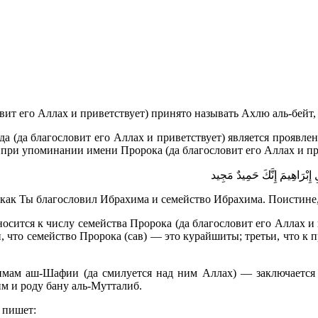
т его Аллах и приветствует) принято называть Ахлю аль-бейт, ч
а (да благословит его Аллах и приветствует) является проявл
 при упоминании имени Пророка (да благословит его Аллах и при
إِبْرَاهِيمَ إِنَّكَ حَمِيدٌ مَجِيد
 как Ты благословил Ибрахима и семейство Ибрахима. Поистине
носится к числу семейства Пророка (да благословит его Аллах и
, что семейство Пророка (сав) — это курайшиты; третьи, что к 
мам аш-Шафии (да смилуется над ним Аллах) — заключается в
м и роду бану аль-Мутталиб.
 пишет: