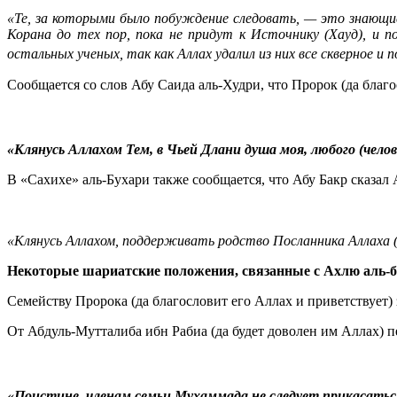
«Те, за которыми было побуждение следовать, — это знающие
Корана до тех пор, пока не придут к Источнику (Хауд), и
остальных ученых, так как Аллах удалил из них все скверное
Сообщается со слов Абу Саида аль-Худри, что Пророк (да благо
«Клянусь Аллахом Тем, в Чьей Длани душа моя, любого (чело
В «Сахихе» аль-Бухари также сообщается, что Абу Бакр сказал 
«Клянусь Аллахом, поддерживать родство Посланника Аллаха (
Некоторые шариатские положения, связанные с Ахлю аль-б
Семейству Пророка (да благословит его Аллах и приветствует) 
От Абдуль-Мутталиба ибн Рабиа (да будет доволен им Аллах) пе
«Поистине, членам семьи Мухаммада не следует прикасаться к