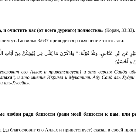
, и очистить вас (от всего дурного) полностью»
(Коран, 33:33).
лим ут-Танзиль» 3/637 приводится разъяснение этого аята:
ْنِ جُبَيْرٍ عَنِ ابْنِ عَبَّاسٍ، وَتَلَا قَوْلَهُ: ” وَاذْكُرْنَ مَا يُتْلَى فِي بُيُوتِكُنَّ مِنْ آيَاتِ
َنُ وَالْحُسَيْنُ
ословит его Аллах и приветствует) и это версия Саида ибн
ллаха”,
и это мнение Икрима и Мукатиля. Абу Саид аль-Худри
и аль-Хусейн».
ме любви ради близости (ради моей близости к вам, или 
да благословит его Аллах и приветствует) сказал в своей проп