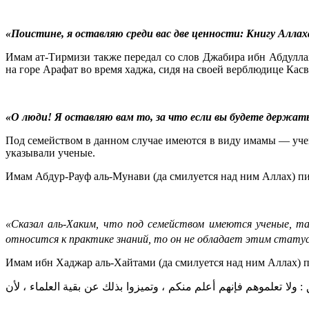
«Поистине, я оставляю среди вас две ценности: Книгу Аллаха
Имам ат-Тирмизи также передал со слов Джабира ибн Абдуллаха
на горе Арафат во время хаджа, сидя на своей верблюдице Касв
«О люди! Я оставляю вам то, за что если вы будете держать
Под семейством в данном случае имеются в виду имамы — ученые
указывали ученые.
Имам Абдур-Рауф аль-Мунави (да смилуется над ним Аллах) п
«Сказал аль-Хаким, что под семейством имеются ученые, та
относится к практике знаний, то он не обладает этим стату
Имам ибн Хаджар аль-Хайтами (да смилуется над ним Аллах) 
 ولا تعلموهم فإنهم أعلم منكم ، وتميزوا بذلك عن بقية العلماء ، لأن