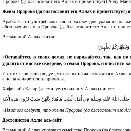
Пророка (да благословит его Аллах и приветствует) Абду-Мана
Жены Пророка (да благословит его Аллах и приветствует) о
Арабы часто употребляют слово «ахль» для указания на жену. Глагол تأهّل «тааххаля» употребляется в значении «жениться». Выражение «ахлю аль-бей
обозначения семьи Пророка (да благословит его Аллах и привет
Всевышний Аллах сказал:
ِ وَيُطَهِّرَكُمْ تَطْهِيرًا
«Оставайтесь в своих домах, не наряжайтесь так, как во
удалить от вас все скверное, о семья Пророка, и очистить ва
Из этих слов ясно следует, что жены также относятся к Ахлю а
а не на конкретность причины.
Хафиз ибн Касир (да смилуется над ним Аллах) пишет:
َلَّى اللَّهُ عَلَيْهِ وَسَلَّمَ فِي أَهْلِ الْبَيْتِ هَاهُنَا؛ لِأَنَّهُنَّ سَبَبُ نُزُولِ هَذِهِ الْآيَةِ
«Из этого следует, что жены Пророка (да благословит его Алл
Достоинства Ахлю аль-бейт
Всевышний Аллах упомянул семейство Пророка (да благословит