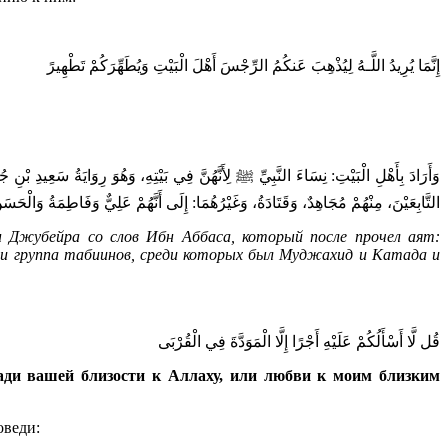
إِنَّمَا يُرِيدُ اللَّـهُ لِيُذْهِبَ عَنكُمُ الرِّجْسَ أَهْلَ الْبَيْتِ وَيُطَهِّرَكُمْ تَطْهِيرً
وَأَرَادَ بِأَهْلِ الْبَيْتِ: نِسَاءَ النَّبِيِّ ﷺ لِأَنَّهُنَّ فِي بَيْتِهِ، وَهُوَ رِوَايَةُ سَعِيدِ ب
التَّابِعَيْنَ، مِنْهُمْ مُجَاهِدٌ، وَقَتَادَةُ، وَغَيْرُهُمَا: إِلَى أَنَّهُمْ عَلِيٌّ وَفَاطِمَةُ وَالْحَس
 Джубейра со слов Ибн Аббаса, который после прочел аят:
 и группа табиинов, среди которых был Муджахид и Катада и
قُل لَّا أَسْأَلُكُمْ عَلَيْهِ أَجْرًا إِلَّا الْمَوَدَّةَ فِي الْقُرْبَى
ради вашей близости к Аллаху, или любви к моим близким
оведи: