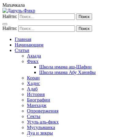
Махачкала
Найти:
Найти:
Главная
Начинающим
Статьи
Акыда
Фикх
Школа имама аш-Шафии
Школа имама Абу Ханифы
Коран
Хадис
Адаб
История
Биографии
Манхадж
Опровержения
Секты
Усуль аль-фикх
Мусульманка
Дуа и зикры