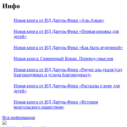
Инфо
Новая книга от ИД Даруль-Фикр «Аль-Азкар»
Новая книга от ИД Даруль-Фикр «Первая книжка для
детей»
Новая книга от ИД Даруль-Фикр «Как быть мужчиной»
Новая книга: Священный Коран. Перевод смыслов
Новая книга от ИД Даруль-Фикр «Раудат аль-укаля (cад
благоразумных и услада благородных)»
Новая книга от ИД Даруль-Фикр «Рассказы о вере для
детей»
Новая книга от ИД Даруль-Фикр «История
монгольского нашествия»
Вся информация