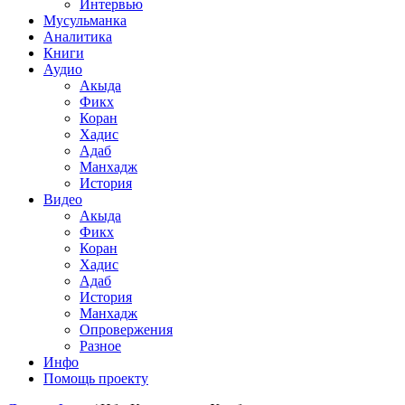
Интервью
Мусульманка
Аналитика
Книги
Аудио
Акыда
Фикх
Коран
Хадис
Адаб
Манхадж
История
Видео
Акыда
Фикх
Коран
Хадис
Адаб
История
Манхадж
Опровержения
Разное
Инфо
Помощь проекту