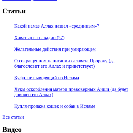
Статьи
Какой намаз Аллах назвал «срединным»?
Хаватыр ва навадир (57)
Желательные действия при умирающем
О сокращенном написании салавата Пророку (да
благословит его Аллах и приветствует)
Куфр, не выводящий из Ислама
Хукм оскорбления матери правоверных Аиши (да будет
доволен ею Аллах)
Купля-продажа кошек и собак в Исламе
Все статьи
Видео