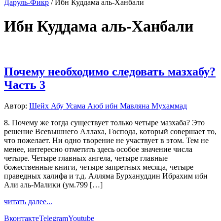
Даруль-Фикр
/
Ибн Куддама аль-Ханбали
Ибн Куддама аль-Ханбали
Почему необходимо следовать мазхабу?
Часть 3
Автор:
Шейх Абу Усама Аюб ибн Мавляна Мухаммад
8. Почему же тогда существует только четыре мазхаба? Это
решение Всевышнего Аллаха, Господа, который совершает то,
что пожелает. Ни одно творение не участвует в этом. Тем не
менее, интересно отметить здесь особое значение числа
четыре. Четыре главных ангела, четыре главные
божественные книги, четыре запретных месяца, четыре
праведных халифа и т.д. Алляма Бурхануддин Ибрахим ибн
Али аль-Малики (ум.799 […]
читать далее...
Вконтакте
Telegram
Youtube