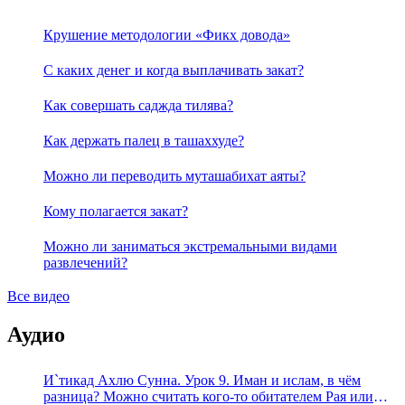
Крушение методологии «Фикх довода»
С каких денег и когда выплачивать закат?
Как совершать саджда тилява?
Как держать палец в ташаххуде?
Можно ли переводить муташабихат аяты?
Кому полагается закат?
Можно ли заниматься экстремальными видами
развлечений?
Все видео
Аудио
И`тикад Ахлю Сунна. Урок 9. Иман и ислам, в чём
разница? Можно считать кого-то обитателем Рая или