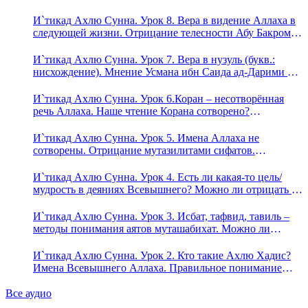
Ада?
И`тикад Ахлю Сунна. Урок 8. Вера в видение Аллаха в
следующей жизни. Отрицание телесности Абу Бакром
аль-Исмаили. Отрицание телесности в книге Усмана
ибн Саида ад-Дарими. Иман – это слова, дела и
И`тикад Ахлю Сунна. Урок 7. Вера в нузуль (букв.:
познание
нисхождение). Мнение Усмана ибн Саида ад-Дарими о
нузуле. Считал ли ад-Дарими, что Аллах описывается
физическим движением?
И`тикад Ахлю Сунна. Урок 6.Коран – несотворённая
речь Аллаха. Наше чтение Корана сотворено?
Предопределение судьбы
И`тикад Ахлю Сунна. Урок 5. Имена Аллаха не
сотворены. Отрицание мутазилитами сифатов.
Описание Аллаха сифатом «вадж» (букв.: лик)
И`тикад Ахлю Сунна. Урок 4. Есть ли какая-то цель/
мудрость в деяниях Всевышнего? Можно ли отрицать в
отношении Аллаха недостатки, отрицание которых не
пришло в Коране и Сунне? Концепция ибн Таймийи
И`тикад Ахлю Сунна. Урок 3. Исбат, тафвид, тавиль –
методы понимания аятов муташабихат. Можно ли
переводить сифаты аль-хабария на русский язык? Что
означает утверждение сифата «биля кейфа» (без образа)?
И`тикад Ахлю Сунна. Урок 2. Кто такие Ахлю Хадис?
Имена Всевышнего Аллаха. Правильное понимание
Атрибутов Всевышнего Аллаха
Все аудио