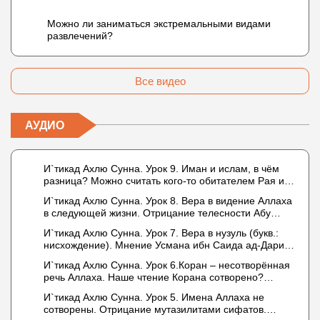
Можно ли заниматься экстремальными видами
развлечений?
Все видео
АУДИО
И`тикад Ахлю Сунна. Урок 9. Иман и ислам, в чём
разница? Можно считать кого-то обитателем Рая или
Ада?
И`тикад Ахлю Сунна. Урок 8. Вера в видение Аллаха
в следующей жизни. Отрицание телесности Абу
Бакром аль-Исмаили. Отрицание телесности в книге
И`тикад Ахлю Сунна. Урок 7. Вера в нузуль (букв.:
Усмана ибн Саида ад-Дарими. Иман – это слова,
нисхождение). Мнение Усмана ибн Саида ад-Дарими
дела и познание
о нузуле. Считал ли ад-Дарими, что Аллах
И`тикад Ахлю Сунна. Урок 6.Коран – несотворённая
описывается физическим движением?
речь Аллаха. Наше чтение Корана сотворено?
Предопределение судьбы
И`тикад Ахлю Сунна. Урок 5. Имена Аллаха не
сотворены. Отрицание мутазилитами сифатов.