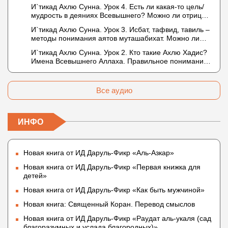
Описание Аллаха сифатом «вадж» (букв.: лик)
И`тикад Ахлю Сунна. Урок 4. Есть ли какая-то цель/
мудрость в деяниях Всевышнего? Можно ли отрицать
в отношении Аллаха недостатки, отрицание которых
И`тикад Ахлю Сунна. Урок 3. Исбат, тафвид, тавиль –
не пришло в Коране и Сунне? Концепция ибн
методы понимания аятов муташабихат. Можно ли
Таймийи
переводить сифаты аль-хабария на русский язык?
И`тикад Ахлю Сунна. Урок 2. Кто такие Ахлю Хадис?
Что означает утверждение сифата «биля кейфа»
Имена Всевышнего Аллаха. Правильное понимание
(без образа)?
Атрибутов Всевышнего Аллаха
Все аудио
ИНФО
Новая книга от ИД Даруль-Фикр «Аль-Азкар»
Новая книга от ИД Даруль-Фикр «Первая книжка для
детей»
Новая книга от ИД Даруль-Фикр «Как быть мужчиной»
Новая книга: Священный Коран. Перевод смыслов
Новая книга от ИД Даруль-Фикр «Раудат аль-укаля (cад
благоразумных и услада благородных)»