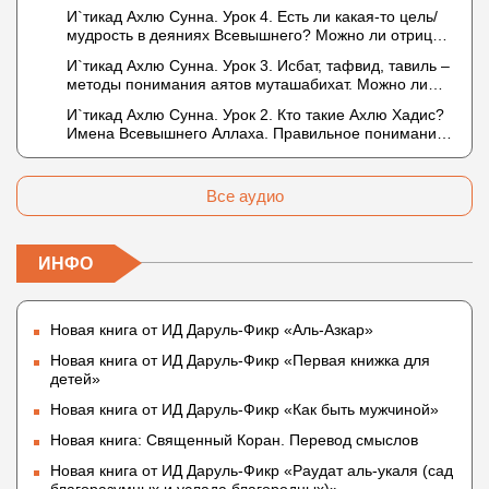
Описание Аллаха сифатом «вадж» (букв.: лик)
И`тикад Ахлю Сунна. Урок 4. Есть ли какая-то цель/
мудрость в деяниях Всевышнего? Можно ли отрицать
в отношении Аллаха недостатки, отрицание которых
И`тикад Ахлю Сунна. Урок 3. Исбат, тафвид, тавиль –
не пришло в Коране и Сунне? Концепция ибн
методы понимания аятов муташабихат. Можно ли
Таймийи
переводить сифаты аль-хабария на русский язык?
И`тикад Ахлю Сунна. Урок 2. Кто такие Ахлю Хадис?
Что означает утверждение сифата «биля кейфа»
Имена Всевышнего Аллаха. Правильное понимание
(без образа)?
Атрибутов Всевышнего Аллаха
Все аудио
ИНФО
Новая книга от ИД Даруль-Фикр «Аль-Азкар»
Новая книга от ИД Даруль-Фикр «Первая книжка для
детей»
Новая книга от ИД Даруль-Фикр «Как быть мужчиной»
Новая книга: Священный Коран. Перевод смыслов
Новая книга от ИД Даруль-Фикр «Раудат аль-укаля (cад
благоразумных и услада благородных)»