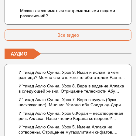
Можно ли заниматься экстремальными видами
развлечений?
Все видео
АУДИО
И`тикад Ахлю Сунна. Урок 9. Иман и ислам, в чём
разница? Можно считать кого-то обитателем Рая или
Ада?
И`тикад Ахлю Сунна. Урок 8. Вера в видение Аллаха
в следующей жизни. Отрицание телесности Абу
Бакром аль-Исмаили. Отрицание телесности в книге
И`тикад Ахлю Сунна. Урок 7. Вера в нузуль (букв.:
Усмана ибн Саида ад-Дарими. Иман – это слова,
нисхождение). Мнение Усмана ибн Саида ад-Дарими
дела и познание
о нузуле. Считал ли ад-Дарими, что Аллах
И`тикад Ахлю Сунна. Урок 6.Коран – несотворённая
описывается физическим движением?
речь Аллаха. Наше чтение Корана сотворено?
Предопределение судьбы
И`тикад Ахлю Сунна. Урок 5. Имена Аллаха не
сотворены. Отрицание мутазилитами сифатов.