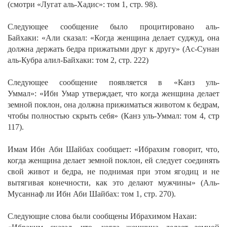
(смотри «Лугат аль-Хадис»: том 1, стр. 98).
Следующее сообщение было процитировано аль-
Байхаки:
«Али сказал: «Когда женщина делает суджуд, она
должна держать бедра прижатыми друг к другу»
(Ас-Сунан
аль-Кубра алил-Байхаки: том 2, стр. 222)
Следующее сообщение появляется в «Канз уль-
Уммал»:
«Ибн Умар утверждает, что когда женщина делает
земной поклон, она должна прижиматься животом к бедрам,
чтобы полностью скрыть себя»
(Канз уль-Уммал: том 4, стр
117).
Имам Ибн Аби Шайбах сообщает:
«Ибрахим говорит, что,
когда женщина делает земной поклон, ей следует соединять
свой живот и бедра, не поднимая при этом ягодиц и не
вытягивая конечности, как это делают мужчины»
(Аль-
Мусаннаф ли Ибн Аби Шайбах: том 1, стр. 270).
Следующие слова были сообщены Ибрахимом Нахаи: