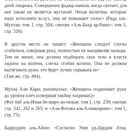
дней ташрика. Совершение фаджр-намаза, когда светает, для
нее также не является мустахаб. Читая молитвы, которые
надо исполнять вслух, она не повышает голос»
(Радд аль-
Мухтар: том 1, стр. 504; смотри «Аль-Бахр ар-Раик»: том 1,
стр. 320).
В другом месте он пишет:
«Женщине следует слегка
сгибаться, совершая руку, полностью не выпрямляя пальцы.
Тем не менее, она должна подбирать свое тело и класть
ладони на колени, слегка сгибая колени. Она не должна
вытягивать руки, это будет лучше скрывать ее»
(Там же, стр. 494).
Мулла Али Кари, рахимуллах:
«Женщина поднимает руки
до уровня плеч (совершая такбир тахримах)»
(Фат баб аль-Иная би-шарх ан-никая: том 1, стр. 239; смотри
стр. 242, 262 и 265; и «Аль-Фатава аль-Аламкириях»: том 1,
стр. 73).
Бадруддин аль-Айни:
«Согласно Умм уд-Дардам Атаа,