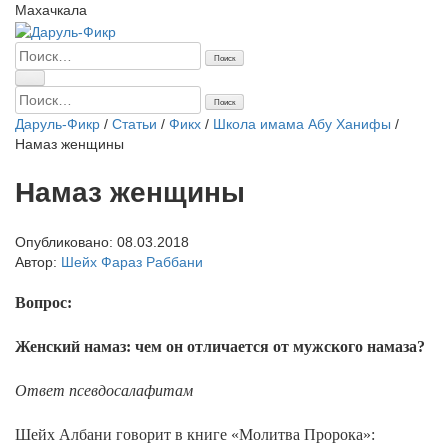
Махачкала
Найти:
Найти:
Даруль-Фикр
/
Статьи
/
Фикх
/
Школа имама Абу Ханифы
/
Намаз женщины
Намаз женщины
Опубликовано:
08.03.2018
Автор:
Шейх Фараз Раббани
Вопрос:
Женский намаз: чем он отличается от мужского намаза?
Ответ псевдосалафитам
Шейх Албани говорит в книге «Молитва Пророка»: