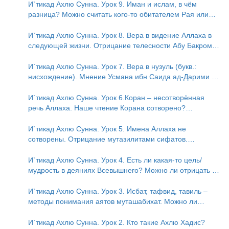
И`тикад Ахлю Сунна. Урок 9. Иман и ислам, в чём
разница? Можно считать кого-то обитателем Рая или
Ада?
И`тикад Ахлю Сунна. Урок 8. Вера в видение Аллаха в
следующей жизни. Отрицание телесности Абу Бакром
аль-Исмаили. Отрицание телесности в книге Усмана ибн
Саида ад-Дарими. Иман – это слова, дела и познание
И`тикад Ахлю Сунна. Урок 7. Вера в нузуль (букв.:
нисхождение). Мнение Усмана ибн Саида ад-Дарими о
нузуле. Считал ли ад-Дарими, что Аллах описывается
физическим движением?
И`тикад Ахлю Сунна. Урок 6.Коран – несотворённая
речь Аллаха. Наше чтение Корана сотворено?
Предопределение судьбы
И`тикад Ахлю Сунна. Урок 5. Имена Аллаха не
сотворены. Отрицание мутазилитами сифатов.
Описание Аллаха сифатом «вадж» (букв.: лик)
И`тикад Ахлю Сунна. Урок 4. Есть ли какая-то цель/
мудрость в деяниях Всевышнего? Можно ли отрицать в
отношении Аллаха недостатки, отрицание которых не
пришло в Коране и Сунне? Концепция ибн Таймийи
И`тикад Ахлю Сунна. Урок 3. Исбат, тафвид, тавиль –
методы понимания аятов муташабихат. Можно ли
переводить сифаты аль-хабария на русский язык? Что
означает утверждение сифата «биля кейфа» (без
И`тикад Ахлю Сунна. Урок 2. Кто такие Ахлю Хадис?