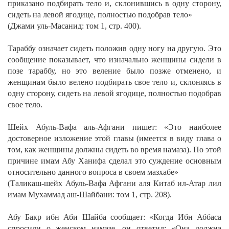
приказано подбирать тело и, склонившись в одну сторону,
сидеть на левой ягодице, полностью подобрав тело»
(Джами уль-Масанид: том 1, стр. 400).
Тараббу означает сидеть положив одну ногу на другую. Это
сообщение показывает, что изначально женщины сидели в
позе тараббу, но это веление было позже отменено, и
женщинам было велено подбирать свое тело и, склоняясь в
одну сторону, сидеть на левой ягодице, полностью подобрав
свое тело.
Шейх Абуль-Вафа аль-Афгани пишет:
«Это наиболее
достоверное изложение этой главы (имеется в виду глава о
том, как женщины должны сидеть во время намаза). По этой
причине имам Абу Ханифа сделал это суждение основным
относительно данного вопроса в своем мазхабе»
(Таликаш-шейх Абуль-Вафа Афгани аля Китаб ил-Атар лил
имам Мухаммад аш-Шайбани: том 1, стр. 208).
Абу Бакр ибн Аби Шайба сообщает:
«Когда Ибн Аббаса
спросили о женском намазе, он ответил: «Она должна