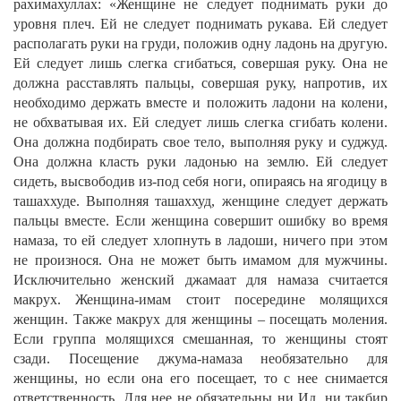
рахимахуллах:
«Женщине не следует поднимать руки до
уровня плеч. Ей не следует поднимать рукава. Ей следует
располагать руки на груди, положив одну ладонь на другую.
Ей следует лишь слегка сгибаться, совершая руку. Она не
должна расставлять пальцы, совершая руку, напротив, их
необходимо держать вместе и положить ладони на колени,
не обхватывая их. Ей следует лишь слегка сгибать колени.
Она должна подбирать свое тело, выполняя руку и суджуд.
Она должна класть руки ладонью на землю. Ей следует
сидеть, высвободив из-под себя ноги, опираясь на ягодицу в
ташаххуде. Выполняя ташаххуд, женщине следует держать
пальцы вместе. Если женщина совершит ошибку во время
намаза, то ей следует хлопнуть в ладоши, ничего при этом
не произнося. Она не может быть имамом для мужчины.
Исключительно женский джамаат для намаза считается
макрух. Женщина-имам стоит посередине молящихся
женщин. Также макрух для женщины – посещать моления.
Если группа молящихся смешанная, то женщины стоят
сзади. Посещение джума-намаза необязательно для
женщины, но если она его посещает, то с нее снимается
ответственность. Для нее не обязательны ни Ид, ни такбир