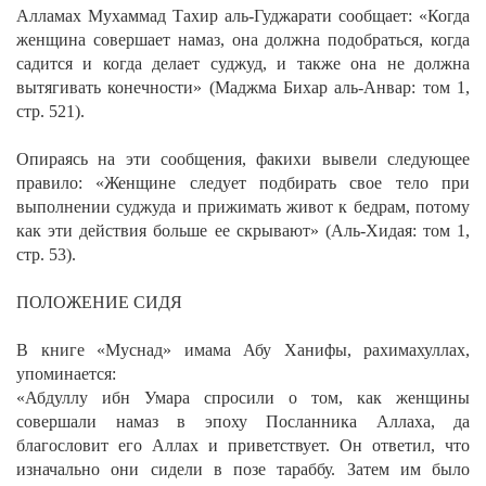
Алламах Мухаммад Тахир аль-Гуджарати сообщает:
«Когда
женщина совершает намаз, она должна подобраться, когда
садится и когда делает суджуд, и также она не должна
вытягивать конечности»
(Маджма Бихар аль-Анвар: том 1,
стр. 521).
Опираясь на эти сообщения, факихи вывели следующее
правило:
«Женщине следует подбирать свое тело при
выполнении суджуда и прижимать живот к бедрам, потому
как эти действия больше ее скрывают»
(Аль-Хидая: том 1,
стр. 53).
ПОЛОЖЕНИЕ СИДЯ
В книге «Муснад» имама Абу Ханифы, рахимахуллах,
упоминается:
«Абдуллу ибн Умара спросили о том, как женщины
совершали намаз в эпоху Посланника Аллаха, да
благословит его Аллах и приветствует. Он ответил, что
изначально они сидели в позе тараббу. Затем им было