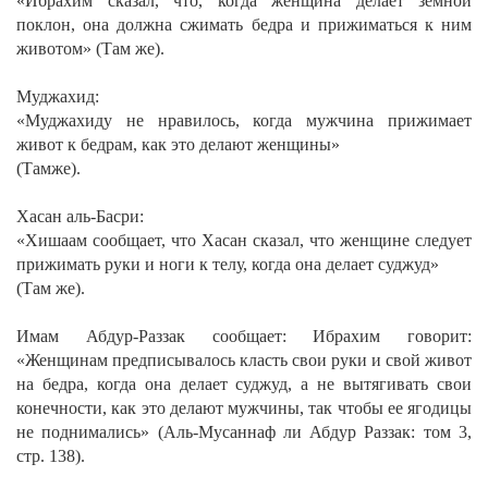
«Ибрахим сказал, что, когда женщина делает земной
поклон, она должна сжимать бедра и прижиматься к ним
животом» (Там же).
Муджахид:
«Муджахиду не нравилось, когда мужчина прижимает
живот к бедрам, как это делают женщины»
(Тамже).
Хасан аль-Басри:
«Хишаам сообщает, что Хасан сказал, что женщине следует
прижимать руки и ноги к телу, когда она делает суджуд»
(Там же).
Имам Абдур-Раззак сообщает:
Ибрахим говорит:
«Женщинам предписывалось класть свои руки и свой живот
на бедра, когда она делает суджуд, а не вытягивать свои
конечности, как это делают мужчины, так чтобы ее ягодицы
не поднимались»
(Аль-Мусаннаф ли Абдур Раззак: том 3,
стр. 138).