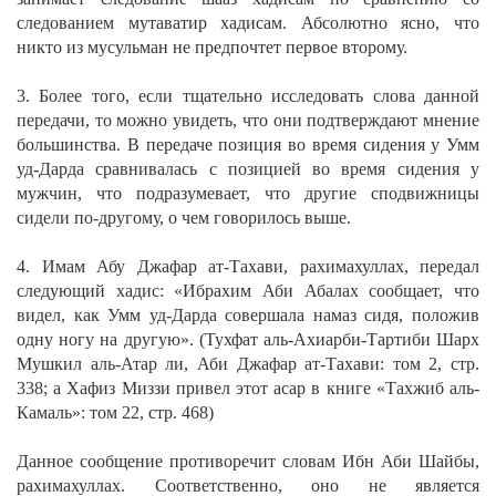
следованием мутаватир хадисам. Абсолютно ясно, что
никто из мусульман не предпочтет первое второму.
3. Более того, если тщательно исследовать слова данной
передачи, то можно увидеть, что они подтверждают мнение
большинства. В передаче позиция во время сидения у Умм
уд-Дарда сравнивалась с позицией во время сидения у
мужчин, что подразумевает, что другие сподвижницы
сидели по-другому, о чем говорилось выше.
4. Имам Абу Джафар ат-Тахави, рахимахуллах, передал
следующий хадис:
«Ибрахим Аби Абалах сообщает, что
видел, как Умм уд-Дарда совершала намаз сидя, положив
одну ногу на другую».
(Тухфат аль-Ахиарби-Тартиби Шарх
Мушкил аль-Атар ли, Аби Джафар ат-Тахави: том 2, стр.
338; а Хафиз Миззи привел этот асар в книге «Тахжиб аль-
Камаль»: том 22, стр. 468)
Данное сообщение противоречит словам Ибн Аби Шайбы,
рахимахуллах. Соответственно, оно не является