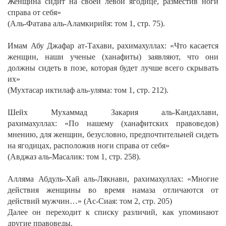
Женщина сидит на своей левой ягодице, разместив ноги
справа от себя»
(Аль-Фатава аль-Аламкирийя: том 1, стр. 75).
Имам Абу Джафар ат-Тахави, рахимахуллах:
«Что касается
женщин, наши ученые (ханафиты) заявляют, что они
должны сидеть в позе, которая будет лучше всего скрывать
их»
(Мухтасар иктилаф аль-уляма: том 1, стр. 212).
Шейх Мухаммад Закария аль-Кандахлави,
рахимахуллах:
«По нашему (ханафитских правоведов)
мнению, для женщин, безусловно, предпочтительней сидеть
на ягодицах, расположив ноги справа от себя»
(Авджаз аль-Масалик: том 1, стр. 258).
Алляма Абдуль-Хай аль-Лякнави, рахимахуллах:
«Многие
действия женщины во время намаза отличаются от
действий мужчин…» (Ас-Сиая: том 2, стр. 205)
Далее он переходит к списку различий, как упоминают
другие правоведы.