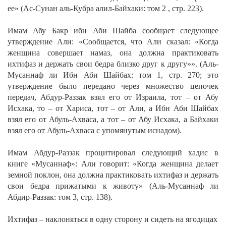
ее»
(Ас-Сунан аль-Кубра алил-Байхаки: том 2 , стр. 223).
Имам Абу Бакр ибн Аби Шайба сообщает следующее
утверждение Али:
«Сообщается, что Али сказал: «Когда
женщина совершает намаз, она должна практиковать
ихтифаз и держать свои бедра близко друг к другу»».
(Аль-
Мусаннаф ли Ибн Аби Шайбах: том 1, стр. 270; это
утверждение было передано через множество цепочек
передач, Абдур-Раззак взял его от Израила, тот – от Абу
Исхака, то – от Хариса, тот – от Али, а Ибн Аби Шайбах
взял его от Абуль-Ахваса, а тот – от Абу Исхака, а Байхаки
взял его от Абуль-Ахваса с упомянутым иснадом).
Имам Абдур-Раззак процитировал следующий хадис в
книге «Мусаннаф»:
Али говорит: «Когда женщина делает
земной поклон, она должна практиковать ихтифаз и держать
свои бедра прижатыми к животу»
(Аль-Мусаннаф ли
Абдир-Раззак: том 3, стр. 138).
Ихтифаз – наклоняться в одну сторону и сидеть на ягодицах