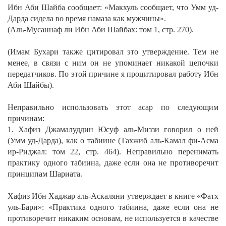
Ибн Аби Шайба сообщает:
«Макхуль сообщает, что Умм уд-
Дарда сидела во время намаза как мужчины».
(Аль-Мусаннаф ли Ибн Аби Шайбах: том 1, стр. 270).
(Имам Бухари также цитировал это утверждение. Тем не
менее, в связи с ним он не упоминает никакой цепочки
передатчиков. По этой причине я процитировал работу Ибн
Аби Шайбы).
Неправильно использовать этот аcар по следующим
причинам:
1. Хафиз Джамалуддин Юсуф аль-Миззи говорил о ней
(Умм уд-Дарда), как о табиине (Тахжиб аль-Камал фи-Асма
ир-Риджал: том 22, стр. 464). Неправильно перенимать
практику одного табиина, даже если она не противоречит
принципам Шариата.
Хафиз Ибн Хаджар аль-Аскаляни утверждает в книге «Фатх
уль-Бари»:
«Практика одного табиина, даже если она не
противоречит никаким основам, не используется в качестве