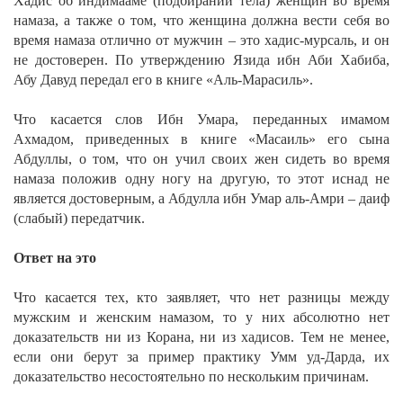
Хадис об индимааме (подбирании тела) женщин во время
намаза, а также о том, что женщина должна вести себя во
время намаза отлично от мужчин – это хадис-мурсаль, и он
не достоверен. По утверждению Язида ибн Аби Хабиба,
Абу Давуд передал его в книге «Аль-Марасиль».
Что касается слов Ибн Умара, переданных имамом
Ахмадом, приведенных в книге «Масаиль» его сына
Абдуллы, о том, что он учил своих жен сидеть во время
намаза положив одну ногу на другую, то этот иснад не
является достоверным, а Абдулла ибн Умар аль-Амри – даиф
(слабый) передатчик.
Ответ на это
Что касается тех, кто заявляет, что нет разницы между
мужским и женским намазом, то у них абсолютно нет
доказательств ни из Корана, ни из хадисов. Тем не менее,
если они берут за пример практику Умм уд-Дарда, их
доказательство несостоятельно по нескольким причинам.