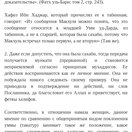
доказательства». (Фатх уль-Бари: том 2, стр. 243).
Хафиз Ибн Хаджар, который причислял ее к табиинам,
говорит:
«Из сообщения Макхуля можно понять, что это
сообщение относится к младшей Умм уд-Дарда, из
табиинов, а не к старшей, которая была сахаби, потому что
Макхуль встречал только первую, а не вторую» (Там же).
2. Даже если допустить, что она была сахаби, тогда передача
получается мункати (прерванной) и становится
неприемлемой согласно принципам мухаддисов. Ее
действия воспринимаются как ее личное мнение. Она не
побуждала никого следовать своему примеру. Она не
приводила в подтверждение ни действий, ни слов
Посланника, да благословит его Аллах и приветствует, ни
фетвы халифов.
Соответственно, в отношении намаза женщин, данное
мнение по сравнению с общепринятым видом поклонения
уммы (таватур) занимает такое же положение, какое
занимает следование шааз хадисам по сравнению со