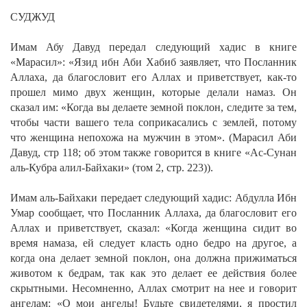
СУДЖУД
Имам Абу Давуд передал следующий хадис в книге
«Марасил»:
«Язид ибн Аби Хабиб заявляет, что Посланник
Аллаха, да благословит его Аллах и приветствует, как-то
прошел мимо двух женщин, которые делали намаз. Он
сказал им: «Когда вы делаете земной поклон, следите за тем,
чтобы части вашего тела соприкасались с землей, потому
что женщина непохожа на мужчин в этом». (Марасил Аби
Давуд, стр 118; об этом также говорится в книге «Ас-Сунан
аль-Кубра алил-Байхаки» (том 2, стр. 223)).
Имам аль-Байхаки передает следующий хадис:
Абдулла Ибн
Умар сообщает, что Посланник Аллаха, да благословит его
Аллах и приветствует, сказал: «Когда женщина сидит во
время намаза, ей следует класть одно бедро на другое, а
когда она делает земной поклон, она должна прижиматься
животом к бедрам, так как это делает ее действия более
скрытными. Несомненно, Аллах смотрит на нее и говорит
ангелам: «О мои ангелы! Будьте свидетелями, я простил