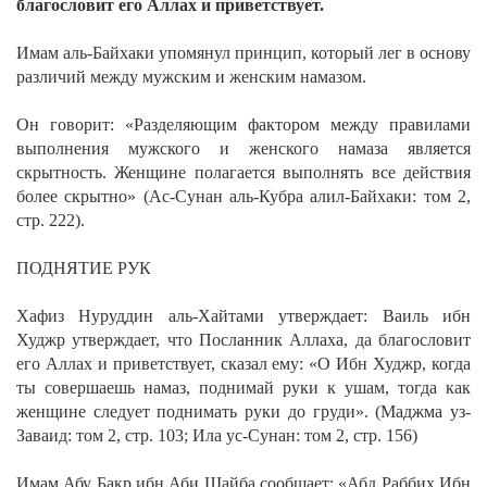
благословит его Аллах и приветствует.
Имам аль-Байхаки упомянул принцип, который лег в основу
различий между мужским и женским намазом.
Он говорит:
«Разделяющим фактором между правилами
выполнения мужского и женского намаза является
скрытность. Женщине полагается выполнять все действия
более скрытно» (Ас-Сунан аль-Кубра алил-Байхаки: том 2,
стр. 222).
ПОДНЯТИЕ РУК
Хафиз Нуруддин аль-Хайтами утверждает:
Ваиль ибн
Худжр утверждает, что Посланник Аллаха, да благословит
его Аллах и приветствует, сказал ему: «О Ибн Худжр, когда
ты совершаешь намаз, поднимай руки к ушам, тогда как
женщине следует поднимать руки до груди».
(Маджма уз-
Заваид: том 2, стр. 103; Ила ус-Сунан: том 2, стр. 156)
Имам Абу Бакр ибн Аби Шайба сообщает:
«Абд Раббих Ибн