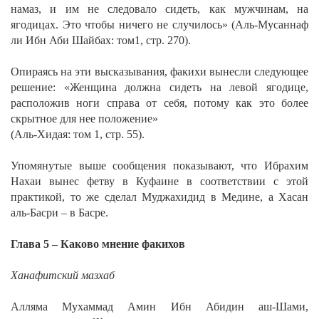
намаз, и им не следовало сидеть, как мужчинам, на
ягодицах. Это чтобы ничего не случилось»
(Аль-Мусаннаф
ли Ибн Аби Шайбах: том1, стр. 270).
Опираясь на эти высказывания, факихи вынесли следующее
решение:
«Женщина должна сидеть на левой ягодице,
расположив ноги справа от себя, потому как это более
скрытное для нее положение»
(Аль-Хидая: том 1, стр. 55).
Упомянутые выше сообщения показывают, что Ибрахим
Нахаи вынес фетву в Куфаине в соответствии с этой
практикой, то же сделал Муджахидид в Медине, а Хасан
аль-Басри – в Басре.
Глава 5 – Каково мнение факихов
Ханафитский мазхаб
Алляма Мухаммад Амин Ибн Абидин аш-Шами,