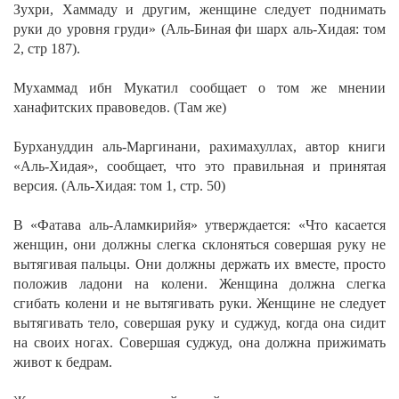
Зухри, Хаммаду и другим, женщине следует поднимать
руки до уровня груди»
(Аль-Биная фи шарх аль-Хидая: том
2, стр 187).
Мухаммад ибн Мукатил сообщает о том же мнении
ханафитских правоведов. (Там же)
Бурхануддин аль-Маргинани, рахимахуллах, автор книги
«Аль-Хидая», сообщает, что это правильная и принятая
версия.
(Аль-Хидая: том 1, стр. 50)
В «Фатава аль-Аламкирийя» утверждается:
«Что касается
женщин, они должны слегка склоняться совершая руку не
вытягивая пальцы. Они должны держать их вместе, просто
положив ладони на колени. Женщина должна слегка
сгибать колени и не вытягивать руки.
Женщине не следует
вытягивать тело, совершая руку и суджуд, когда она сидит
на своих ногах. Совершая суджуд, она должна прижимать
живот к бедрам.