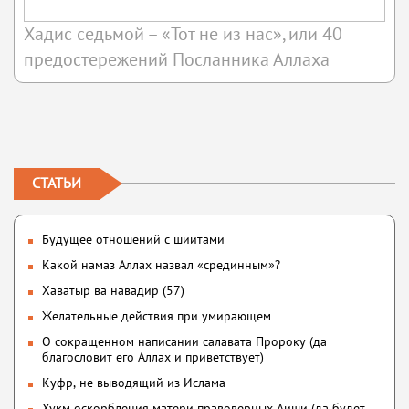
Хадис седьмой – «Тот не из нас», или 40
предостережений Посланника Аллаха
СТАТЬИ
Будущее отношений с шиитами
Какой намаз Аллах назвал «срединным»?
Хаватыр ва навадир (57)
Желательные действия при умирающем
О сокращенном написании салавата Пророку (да
благословит его Аллах и приветствует)
Куфр, не выводящий из Ислама
Хукм оскорбления матери правоверных Аиши (да будет