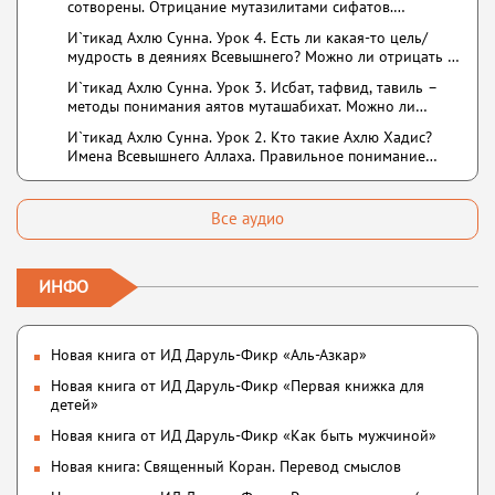
сотворены. Отрицание мутазилитами сифатов.
Описание Аллаха сифатом «вадж» (букв.: лик)
И`тикад Ахлю Сунна. Урок 4. Есть ли какая-то цель/
мудрость в деяниях Всевышнего? Можно ли отрицать в
отношении Аллаха недостатки, отрицание которых не
И`тикад Ахлю Сунна. Урок 3. Исбат, тафвид, тавиль –
пришло в Коране и Сунне? Концепция ибн Таймийи
методы понимания аятов муташабихат. Можно ли
переводить сифаты аль-хабария на русский язык? Что
И`тикад Ахлю Сунна. Урок 2. Кто такие Ахлю Хадис?
означает утверждение сифата «биля кейфа» (без
Имена Всевышнего Аллаха. Правильное понимание
образа)?
Атрибутов Всевышнего Аллаха
Все аудио
ИНФО
Новая книга от ИД Даруль-Фикр «Аль-Азкар»
Новая книга от ИД Даруль-Фикр «Первая книжка для
детей»
Новая книга от ИД Даруль-Фикр «Как быть мужчиной»
Новая книга: Священный Коран. Перевод смыслов