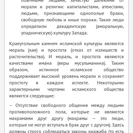
обычными людьми, зачастую далекими от
морали и религии: капиталистами, атеистами,
людьми, признающими однополые браки,
свободную любовь и иные пороки. Такие люди
определили декадентскую (аморальную,
упадническую) культуру Запада.
Краеугольным камнем исламской культуры являются
мораль (хая) и простота (отказ от излишеств и
расточительства). И мораль, и простота являются
качествами имана (веры мусульманина). Таким
образом, истинное исламское общество
поддерживает высокий уровень морали и сохраняет
простоту в каждом аспекте. Некоторыми
характерными чертами исламского общества
являются следующие:
– Отсутствие свободного общения между людьми
противоположного пола, которые не являются
махрамами друг другу (махрамы — это люди,
которые не могут вступать в брак друг с другом). Здесь
должны строго соблюдаться законы хиджаба (то есть