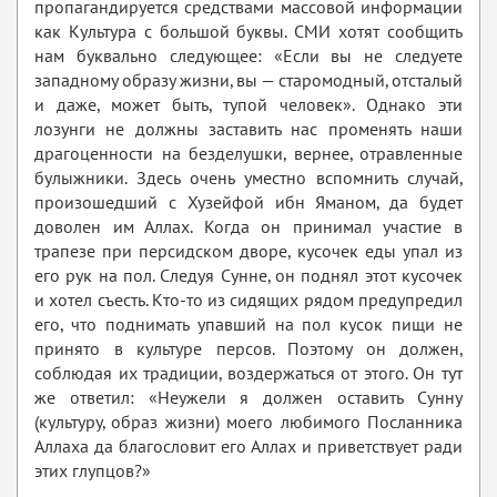
пропагандируется средствами массовой информации
как Культура с большой буквы. СМИ хотят сообщить
нам буквально следующее: «Если вы не следуете
западному образу жизни, вы — старомодный, отсталый
и даже, может быть, тупой человек». Однако эти
лозунги не должны заставить нас променять наши
драгоценности на безделушки, вернее, отравленные
булыжники. Здесь очень уместно вспомнить случай,
произошедший с Хузейфой ибн Яманом, да будет
доволен им Аллах. Когда он принимал участие в
трапезе при персидском дворе, кусочек еды упал из
его рук на пол. Следуя Сунне, он поднял этот кусочек
и хотел съесть. Кто-то из сидящих рядом предупредил
его, что поднимать упавший на пол кусок пищи не
принято в культуре персов. Поэтому он должен,
соблюдая их традиции, воздержаться от этого. Он тут
же ответил: «Неужели я должен оставить Сунну
(культуру, образ жизни) моего любимого Посланника
Аллаха да благословит его Аллах и приветствует ради
этих глупцов?»