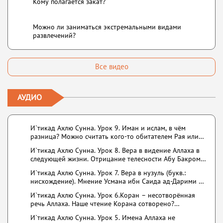
Кому полагается закат?
Можно ли заниматься экстремальными видами
развлечений?
Все видео
АУДИО
И`тикад Ахлю Сунна. Урок 9. Иман и ислам, в чём
разница? Можно считать кого-то обитателем Рая или
Ада?
И`тикад Ахлю Сунна. Урок 8. Вера в видение Аллаха в
следующей жизни. Отрицание телесности Абу Бакром
аль-Исмаили. Отрицание телесности в книге Усмана
И`тикад Ахлю Сунна. Урок 7. Вера в нузуль (букв.:
ибн Саида ад-Дарими. Иман – это слова, дела и
нисхождение). Мнение Усмана ибн Саида ад-Дарими о
познание
нузуле. Считал ли ад-Дарими, что Аллах описывается
И`тикад Ахлю Сунна. Урок 6.Коран – несотворённая
физическим движением?
речь Аллаха. Наше чтение Корана сотворено?
Предопределение судьбы
И`тикад Ахлю Сунна. Урок 5. Имена Аллаха не