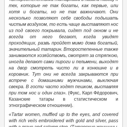
тех, которые не так богаты, как первые, или
хотя и богаты, но не так важничают. Они
несколько позволяют себе свободы подышать
чистым воздухом, то есть чаще выставляют нос
из под своего покрывала, сидят под окном и не
всегда от него бегают, когда увидят
проходящих, развъ пройдет мимо дома богатый,
значительный татарин. Второстепенные также
занимаются хозяйствомъ, смотрят за стряпкою,
иногда делают сами пироги и пельмени, выходят
на двор смотреть чисто ли в конюшне и в
коровник. Тут они не всегда закрываются при
встрече с домашними мужчинами, выключая
свекра. В гости часто ходят пешком, выставляя
при том нос и один глаз».
(Фукс, Карл Фёдорович,
Казанские татары в статистическом и
этнографическом отношении).
«Tartar women, muffled up to the eyes, and covered
with rich veils embroidered with gold and silver, pass
with a grave and solemn step. (
Татарские
женщины
,