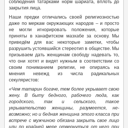
соблюдения татарками норм шариата, вплоть до
закрытия лица.
Наши предки отличались своей религиозностью
даже по меркам окружающих народов – и просто
не могли игнорировать положения, которые
приняты в ханафитском мазхабе за основу. Мы
приведём для вас некоторые заметки, чтобы
разрушить устоявшийся стереотип в обществе. Мы
призываем дать женщинам свободу надевать то,
что они хотят и видят нужным в соответствии со
своим пониманием религии, не опираясь на
мнения невежд из числа радикальных
секуляристов:
«Чем татарин богаче, тем более укрывает свою
жену. В бы­ту бедного, рабочего люда, как
городского, так и сельс­кого, такое
укрывательство женщины, разумеется, не­
возможно; но и бедная женщина этого класса при
встрече с мужчиною обязана закрыть свое лицо
или по крайней мере отвернуться от него при