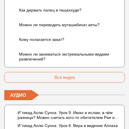
Как держать палец в ташаххуде?
Можно ли переводить муташабихат аяты?
Кому полагается закат?
Можно ли заниматься экстремальными видами
развлечений?
Все видео
АУДИО
И`тикад Ахлю Сунна. Урок 9. Иман и ислам, в чём
разница? Можно считать кого-то обитателем Рая или
Ада?
И`тикад Ахлю Сунна. Урок 8. Вера в видение Аллаха