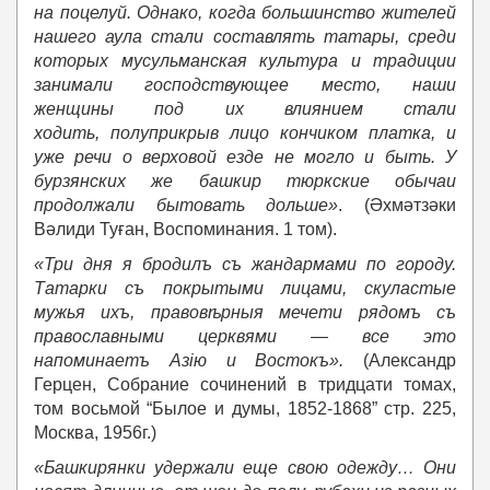
на поцелуй. Однако, когда большинство жителей
нашего аула стали составлять татары, среди
которых мусульманская культура и традиции
занимали господствующее место, наши
женщины под их влиянием стали
ходить, полуприкрыв лицо кончиком платка, и
уже речи о верховой езде не могло и быть. У
бурзянских же башкир тюркские обычаи
продолжали бытовать дольше»
. (Әхмәтзәки
Вәлиди Туған, Воспоминания. 1 том).
«Три дня я бродилъ съ жандармами по городу.
Татарки съ покрытыми лицами, скуластые
мужья ихъ, правовѣрныя мечети рядомъ съ
православными церквями — все это
напоминаетъ Азiю и Востокъ».
(Александр
Герцен, Собрание сочинений в тридцати томах,
том восьмой “Былое и думы, 1852-1868” стр. 225,
Москва, 1956г.)
«Башкирянки удержали еще свою одежду… Они