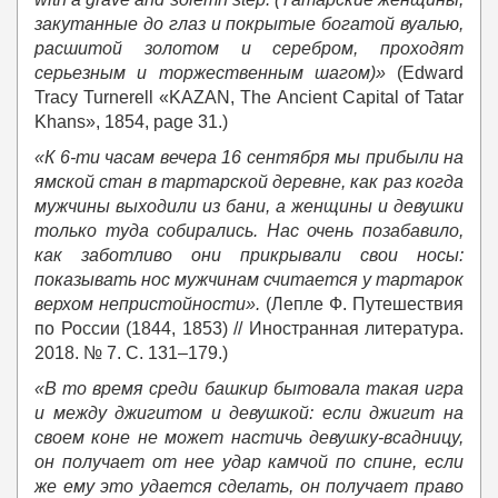
закутанные
до
глаз
и
покрытые
богатой
вуалью
,
расшитой
золотом
и
серебром
,
проходят
серьезным
и
торжественным
шагом
)»
(Edward
Tracy Turnerell «KAZAN, The Ancient Capital of Tatar
Khans», 1854, page 31.)
«К 6-ти часам вечера 16 сентября мы прибыли на
ямской стан в тартарской деревне, как раз когда
мужчины выходили из бани, а женщины и девушки
только туда собирались. Нас очень позабавило,
как заботливо они прикрывали свои носы:
показывать нос мужчинам считается у тартарок
верхом непристойности».
(Лепле Ф. Путешествия
по России (1844, 1853) // Иностранная литература.
2018. № 7. С. 131–179.)
«В то время среди башкир бытовала такая игра
и между джигитом и девушкой: если джигит на
своем коне не может настичь девушку-всадницу,
он получает от нее удар камчой по спине, если
же ему это удается сделать, он получает право