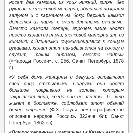
носят два камзола, из коих нижний, зилян, без
рукавов, из шелковой материи, обшитый по краям
галуном и с карманом на боку. Верхний камзол
делается из парчи, с очень длинными рукавами.
Вместо камзола теперь, впрочем, чаще носят
просто халат из парчи, шелковой материи или из
китайки с длинными съуживающимися к концам
рукавами, халат этот накидывается на голову и
служит, таким образом, вместо чадры»
(«Народы России», с. 256, Санкт Петербург, 1878
г.).
«У себя дома женщины и девушки оставляют
свои лица открытыми. Снаружи они носят
большое покрывало на голове, которым
закрывают лицо, когда они не заняты. Те, кто
живет в достатке, соблюдает этот обычай
более строго».
(Ф.Х. Паули. «Этнографическое
описание народов России». 322нче бит, Санкт
Петербург, 1862 ел).
«Второстепенными татарками в Казани назову я