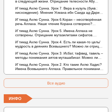
в следующей жизни. Отрицание телесности Абу
Бакром аль-Исмаили. Отрицание телесности в книге
И`тикад Ахлю Сунна. Урок 7. Вера в нузуль (букв.:
Усмана ибн Саида ад-Дарими. Иман – это слова,
нисхождение). Мнение Усмана ибн Саида ад-Дарими
дела и познание
о нузуле. Считал ли ад-Дарими, что Аллах
И`тикад Ахлю Сунна. Урок 6.Коран – несотворённая
описывается физическим движением?
речь Аллаха. Наше чтение Корана сотворено?
Предопределение судьбы
И`тикад Ахлю Сунна. Урок 5. Имена Аллаха не
сотворены. Отрицание мутазилитами сифатов.
Описание Аллаха сифатом «вадж» (букв.: лик)
И`тикад Ахлю Сунна. Урок 4. Есть ли какая-то цель/
мудрость в деяниях Всевышнего? Можно ли отрицать
в отношении Аллаха недостатки, отрицание которых
И`тикад Ахлю Сунна. Урок 3. Исбат, тафвид, тавиль –
не пришло в Коране и Сунне? Концепция ибн
методы понимания аятов муташабихат. Можно ли
Таймийи
переводить сифаты аль-хабария на русский язык?
И`тикад Ахлю Сунна. Урок 2. Кто такие Ахлю Хадис?
Что означает утверждение сифата «биля кейфа»
Имена Всевышнего Аллаха. Правильное понимание
(без образа)?
Атрибутов Всевышнего Аллаха
Все аудио
ИНФО