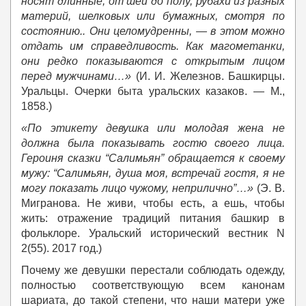
носят длинные, от шеи до полу, рубахи из разных
материй, шелковых или бумажных, смотря по
состоянию.. Они целомудренны, — в этом можно
отдать им справедливость. Как магометанки,
они редко показываются с открытым лицом
перед мужчинами…»
(И. И. Железнов. Башкирцы.
Уральцы. Очерки быта уральских казаков. — М.,
1858.)
«По этикету девушка или молодая жена не
должна была показывать гостю своего лица.
Героиня сказки “Салимьян” обращается к своему
мужу: “Салимьян, душа моя, встречай гостя, я не
могу показать лицо чужому, неприлично”…»
(Э. В.
Мигранова. Не живи, чтобы есть, а ешь, чтобы
жить: отражение традиций питания башкир в
фольклоре. Уральский исторический вестник N
2(55). 2017 год.)
Почему же девушки перестали соблюдать одежду,
полностью соответствующую всем канонам
шариата, до такой степени, что наши матери уже