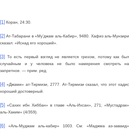
[1]
Коран, 24:30.
[2]
Ат-Табарани в «Му’джам аль-Кабир», 9480. Хафиз аль-Мунзири
сказал: «Иснад его хороший».
[3]
То есть первый взгляд не является грехом, потому как был
случайным и у человека не было намерения смотреть на
запретное. — прим. ред.
[4]
«Джами» ат-Тирмизи, 2777. Ат-Тирмизи сказал, что этот хадис
хороший достоверный.
[5]
«Сахих ибн Хиббан» в главе «Аль-Ихсан», 271; «Мустадрак»
аль-Хаким» (4/359).
[6]
«Аль-Муджам аль-кабир» 1003. См: «Маджма аз-заваид»