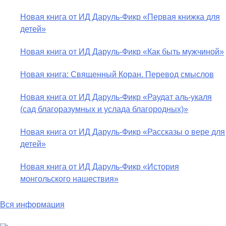
Новая книга от ИД Даруль-Фикр «Первая книжка для
детей»
Новая книга от ИД Даруль-Фикр «Как быть мужчиной»
Новая книга: Священный Коран. Перевод смыслов
Новая книга от ИД Даруль-Фикр «Раудат аль-укаля
(cад благоразумных и услада благородных)»
Новая книга от ИД Даруль-Фикр «Рассказы о вере для
детей»
Новая книга от ИД Даруль-Фикр «История
монгольского нашествия»
Вся информация