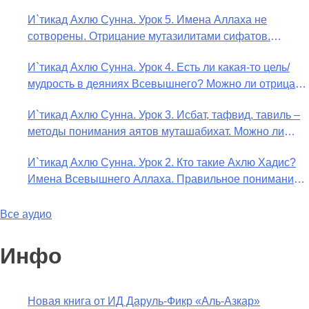
Предопределение судьбы
И`тикад Ахлю Сунна. Урок 5. Имена Аллаха не
сотворены. Отрицание мутазилитами сифатов.
Описание Аллаха сифатом «вадж» (букв.: лик)
И`тикад Ахлю Сунна. Урок 4. Есть ли какая-то цель/
мудрость в деяниях Всевышнего? Можно ли отрицать
в отношении Аллаха недостатки, отрицание которых
И`тикад Ахлю Сунна. Урок 3. Исбат, тафвид, тавиль –
не пришло в Коране и Сунне? Концепция ибн
методы понимания аятов муташабихат. Можно ли
Таймийи
переводить сифаты аль-хабария на русский язык?
И`тикад Ахлю Сунна. Урок 2. Кто такие Ахлю Хадис?
Что означает утверждение сифата «биля кейфа» (без
Имена Всевышнего Аллаха. Правильное понимание
образа)?
Атрибутов Всевышнего Аллаха
Все аудио
Инфо
Новая книга от ИД Даруль-Фикр «Аль-Азкар»