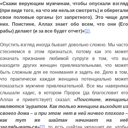
«
Скажи верующим мужчинам, чтобы опускали взгляд
(при виде того, на что им нельзя смотреть) и оберегали
свои половые органы (от запретного). Это чище для
них. Поистине, Аллах знает обо всем, что они (Его
рабы) делают (и за все будет отчет)»
[1]
.
Опустить взгляд иногда бывает довольно сложно. Мы часто
стесняемся в этом признаться, потому как это может
означать признание любимой супруге в том, что вы
находите других женщин привлекательными, что может
быть сложным для ее понимания и задеть ее. Дело в том,
что практически каждая женщина потенциально может
показаться мужчине привлекательной. Все мы наверняка
слышали хадис, в котором Пророк (да благословит его
Аллах и приветствует) сказал:
«
Поистине, женщины
являются ‘ауратом. Как только женщина выходит из
своего дома – и при этом нет в ней ничего плохого –
как тут же шайтан начинает на неё
заглядываться
»
[2]
,
то есть шайтан украшает ее, чтоб