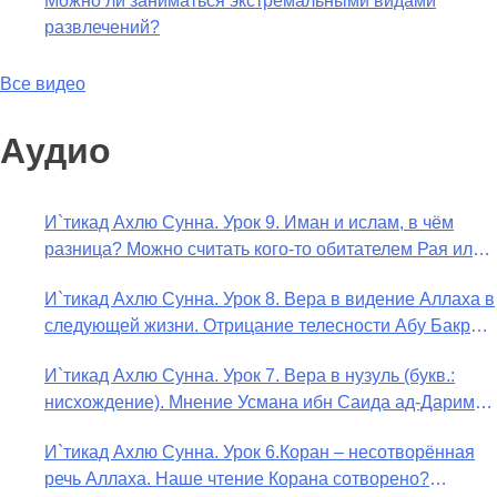
Можно ли заниматься экстремальными видами
развлечений?
Все видео
Аудио
И`тикад Ахлю Сунна. Урок 9. Иман и ислам, в чём
разница? Можно считать кого-то обитателем Рая или
Ада?
И`тикад Ахлю Сунна. Урок 8. Вера в видение Аллаха в
следующей жизни. Отрицание телесности Абу Бакром
аль-Исмаили. Отрицание телесности в книге Усмана
И`тикад Ахлю Сунна. Урок 7. Вера в нузуль (букв.:
ибн Саида ад-Дарими. Иман – это слова, дела и
нисхождение). Мнение Усмана ибн Саида ад-Дарими
познание
о нузуле. Считал ли ад-Дарими, что Аллах
И`тикад Ахлю Сунна. Урок 6.Коран – несотворённая
описывается физическим движением?
речь Аллаха. Наше чтение Корана сотворено?