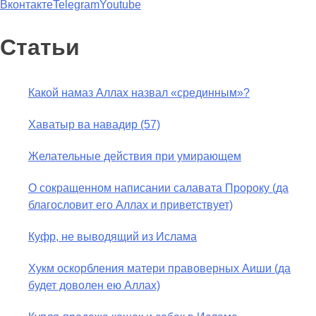
Вконтакте
Telegram
Youtube
Статьи
Какой намаз Аллах назвал «срединным»?
Хаватыр ва навадир (57)
Желательные действия при умирающем
О сокращенном написании салавата Пророку (да
благословит его Аллах и приветствует)
Куфр, не выводящий из Ислама
Хукм оскорбления матери правоверных Аиши (да
будет доволен ею Аллах)