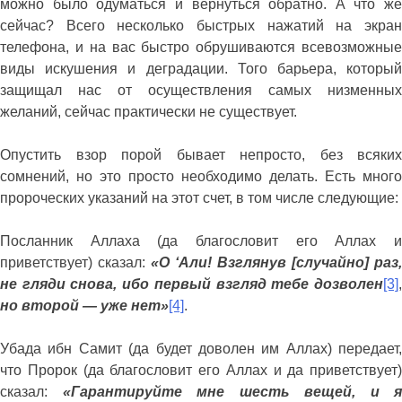
можно было одуматься и вернуться обратно. А что же
сейчас? Всего несколько быстрых нажатий на экран
телефона, и на вас быстро обрушиваются всевозможные
виды искушения и деградации. Того барьера, который
защищал нас от осуществления самых низменных
желаний, сейчас практически не существует.
Опустить взор порой бывает непросто, без всяких
сомнений, но это просто необходимо делать. Есть много
пророческих указаний на этот счет, в том числе следующие:
Посланник Аллаха (да благословит его Аллах и
приветствует) сказал:
«
О ‘Али! Взглянув [случайно] раз,
не гляди снова, ибо первый взгляд тебе дозволен
[3]
,
но второй — уже нет
»
[4]
.
Убада ибн Самит (да будет доволен им Аллах) передает,
что Пророк (да благословит его Аллах и да приветствует)
сказал:
«Гарантируйте мне шесть вещей, и я