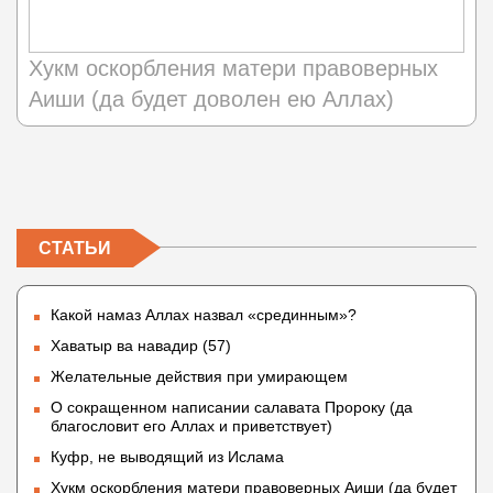
Хукм оскорбления матери правоверных
Аиши (да будет доволен ею Аллах)
СТАТЬИ
Какой намаз Аллах назвал «срединным»?
Хаватыр ва навадир (57)
Желательные действия при умирающем
О сокращенном написании салавата Пророку (да
благословит его Аллах и приветствует)
Куфр, не выводящий из Ислама
Хукм оскорбления матери правоверных Аиши (да будет