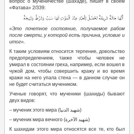
вопрос о мученичестве (шахаде), пишет в своем
«Фатава» 2/339:
أَنَّهَا حَالَةٌ شَرِيفَةٌ تَحْصُلُ لِلْعَبْدِ عِنْدَ الْمَوْتِ لَهَا سَبَبٌ وَشَرْطٌ وَنَتِيجَةٌ
«Это почетное состояние, получаемое рабом
после смерти, у которой есть причина, условие и
итог».
К таким условиям относится терпение, довольство
предопределением, также чтобы человек не
умирал в состоянии греха, например, если вошел в
чужой дом, чтобы совершить кражу и во время
кражи на него упала стена — в данном случае он
не будет считаться мучеником.
Ученые говорят, что мученики (шахиды) бывают
двух видов:
– мученик этого мира (شهيد الدنيا)
– мученик мира вечного (شهيد الآخرة)
К шахидам этого мира относятся все те, кто был