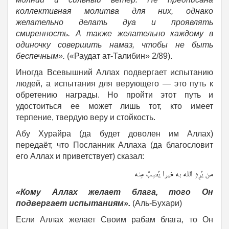
коллективная молитва для них, однако
желательно делать дуа и проявлять
смиренность. А также желательно каждому в
одиночку совершить намаз, чтобы не быть
беспечным».
(«Раудат ат-Талибин» 2/89).
Иногда Всевышний Аллах подвергает испытанию
людей, а испытания для верующего — это путь к
обретению награды. Но пройти этот путь и
удостоиться ее может лишь тот, кто имеет
терпение, твердую веру и стойкость.
Абу Хурайра (да будет доволен им Аллах)
передаёт, что Посланник Аллаха (да благословит
его Аллах и приветствует) сказал:
من يُرِدِ الله به خيرا يُصِبْ مِنه
«Кому Аллах желает блага, того Он
подвергает испытаниям».
(Аль-Бухари)
Если Аллах желает Своим рабам блага, то Он