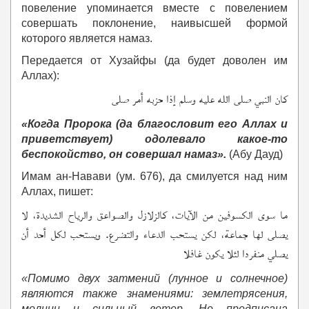
повеление упоминается вместе с повелением
совершать поклонение, наивысшей формой
которого является намаз.
Передается от Хузайфы (да будет доволен им
Аллах):
كان النبي صلى الله عليه وسلم إذا حزبه أمر صلى
«Когда Пророка (да благословит его Аллах и
приветствует) одолевало какое-то
беспокойство, он совершал намаз».
(Абу Дауд)
Имам ан-Навави (ум. 676), да смилуется над ним
Аллах, пишет:
ما سوى الكسوفين من الآيات، كالزلازل والصواعق والرياح الشديدة، لا
يصلى لها جماعة، لكن يستحب الدعاء والتضرع. ويستحب لكل أحد أن
يصلي منفردا لئلا يكون غافلا
«Помимо двух затмений (лунное и солнечное)
являются также знамениями: землетрясения,
молнии и сильный ветер. Не предписана