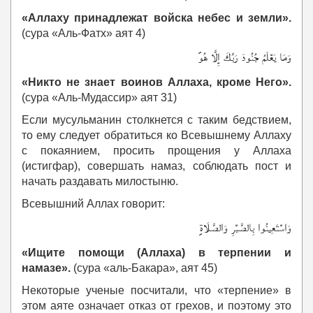
«Аллаху принадлежат войска небес и земли»
.
(сура «Аль-Фатх» аят 4)
وَمَا يَعْلَمُ جُنُودَ رَبِّكَ إِلَّا هُو
«Никто не знает воинов Аллаха, кроме Него»
.
(сура «Аль-Мудассир» аят 31)
Если мусульманин столкнется с таким бедствием,
то ему следует обратиться ко Всевышнему Аллаху
с покаянием, просить прощения у Аллаха
(истигфар), совершать намаз, соблюдать пост и
начать раздавать милостыню.
Всевышний Аллах говорит:
وَاسْتَعِينُوا بِالصَّبْرِ وَالصَّلَاة
«Ищите помощи (Аллаха) в терпении и
намазе».
(сура «аль-Бакара», аят 45)
Некоторые ученые посчитали, что «терпение» в
этом аяте означает отказ от грехов, и поэтому это