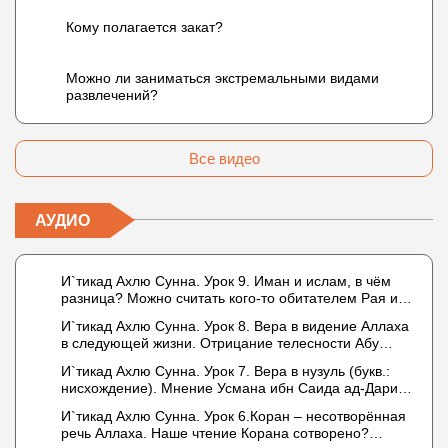
Кому полагается закат?
Можно ли заниматься экстремальными видами
развлечений?
Все видео
АУДИО
И`тикад Ахлю Сунна. Урок 9. Иман и ислам, в чём
разница? Можно считать кого-то обитателем Рая или
Ада?
И`тикад Ахлю Сунна. Урок 8. Вера в видение Аллаха
в следующей жизни. Отрицание телесности Абу
Бакром аль-Исмаили. Отрицание телесности в книге
И`тикад Ахлю Сунна. Урок 7. Вера в нузуль (букв.:
Усмана ибн Саида ад-Дарими. Иман – это слова,
нисхождение). Мнение Усмана ибн Саида ад-Дарими
дела и познание
о нузуле. Считал ли ад-Дарими, что Аллах
И`тикад Ахлю Сунна. Урок 6.Коран – несотворённая
описывается физическим движением?
речь Аллаха. Наше чтение Корана сотворено?