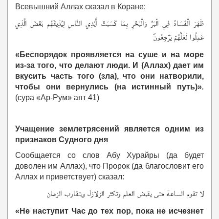
Всевышний Аллах сказал в Коране:
ظَهَرَ الْفَسَادُ فِي الْبَرِّ وَالْبَحْرِ بِمَا كَسَبَتْ أَيْدِي النَّاسِ لِيُذِيقَهُم بَعْضَ الَّذِي
عَمِلُوا لَعَلَّهُمْ يَرْجِعُون
«Беспорядок проявляется на суше и на море
из-за того, что делают люди. И (Аллах) дает им
вкусить часть того (зла), что они натворили,
чтобы они вернулись (на истинный путь)»
.
(сура «Ар-Рум» аят 41)
Учащение землетрясений является одним из
признаков Судного дня
Сообщается со слов Абу Хурайры (да будет
доволен им Аллах), что Пророк (да благословит его
Аллах и приветствует) сказал:
لا تقوم الساعة حتى يقبض العلم وتكثر الزلازل ويتقارب الزمان
«Не наступит Час до тех пор, пока не исчезнет