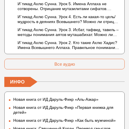
Предопределение судьбы
И`тикад Ахлю Сунна. Урок 5. Имена Аллаха не
сотворены. Отрицание мутазилитами сифатов.
Описание Аллаха сифатом «вадж» (букв.: лик)
И`тикад Ахлю Сунна. Урок 4. Есть ли какая-то цель/
мудрость в деяниях Всевышнего? Можно ли отрицать
в отношении Аллаха недостатки, отрицание которых
И`тикад Ахлю Сунна. Урок 3. Исбат, тафвид, тавиль –
не пришло в Коране и Сунне? Концепция ибн
методы понимания аятов муташабихат. Можно ли
Таймийи
переводить сифаты аль-хабария на русский язык?
И`тикад Ахлю Сунна. Урок 2. Кто такие Ахлю Хадис?
Что означает утверждение сифата «биля кейфа»
Имена Всевышнего Аллаха. Правильное понимание
(без образа)?
Атрибутов Всевышнего Аллаха
Все аудио
ИНФО
Новая книга от ИД Даруль-Фикр «Аль-Азкар»
Новая книга от ИД Даруль-Фикр «Первая книжка для
детей»
Новая книга от ИД Даруль-Фикр «Как быть мужчиной»
Новая книга: Священный Коран. Перевод смыслов