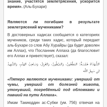
знание, участятся землетрясения, ускорится
время».
(Аль-Бухари)
Являются ли погибшие в результате
землетрясений мучениками?
В достоверных хадисах сообщается о категориях
мучеников, среди таких хадис, который передает
аль-Бухари со слов Абу Хурайры (да будет доволен
им Аллах), что Посланник Аллаха (да благословит
его Аллах и приветствует), сказал:
الشُّهَدَاءُ خَمْسَةٌ: المَطْعُونُ، وَالمَبْطُونُ، وَالغَرِقُ، وَصَاحِبُ الهَدْمِ، وَالشَّهِيدُ
فِي سَبِيلِ اللَّه
«Пятеро являются мучениками: умерший от
чумы, умерший от болезней живота,
утонувший, погребённый под обломками и
павший на пути Аллаха».
Имам Такиюддин ас-Субки (ум. 756) отвечая на