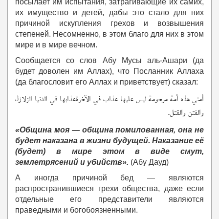
посылает им испытания, затрагивающие их самих,
их имущество и детей, дабы это стало для них
причиной искупления грехов и возвышения
степеней. Несомненно, в этом благо для них в этом
мире и в мире вечном.
Сообщается со слов Абу Мусы аль-Ашари (да
будет доволен им Аллах), что Посланник Аллаха
(да благословит его Аллах и приветствует) сказал:
أمتي هذه أمة مرحومة ليس عليها عذاب في الآخرةعذابها في الدنيا الزلازل
والفتن والقتل.
«Община моя — община помилованная, она не
будет наказана в жизни будущей. Наказание её
(будет) в мире этом в виде смут,
землетрясений и убийств».
(Абу Дауд)
А иногда причиной бед — являются
распространившиеся грехи общества, даже если
отдельные его представители являются
праведными и богобоязненными.