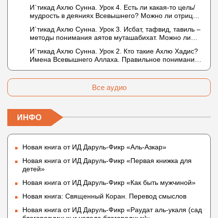
Описание Аллаха сифатом «вадж» (букв.: лик)
И`тикад Ахлю Сунна. Урок 4. Есть ли какая-то цель/
мудрость в деяниях Всевышнего? Можно ли отрицать
в отношении Аллаха недостатки, отрицание которых
И`тикад Ахлю Сунна. Урок 3. Исбат, тафвид, тавиль –
не пришло в Коране и Сунне? Концепция ибн
методы понимания аятов муташабихат. Можно ли
Таймийи
переводить сифаты аль-хабария на русский язык?
И`тикад Ахлю Сунна. Урок 2. Кто такие Ахлю Хадис?
Что означает утверждение сифата «биля кейфа»
Имена Всевышнего Аллаха. Правильное понимание
(без образа)?
Атрибутов Всевышнего Аллаха
Все аудио
ИНФО
Новая книга от ИД Даруль-Фикр «Аль-Азкар»
Новая книга от ИД Даруль-Фикр «Первая книжка для
детей»
Новая книга от ИД Даруль-Фикр «Как быть мужчиной»
Новая книга: Священный Коран. Перевод смыслов
Новая книга от ИД Даруль-Фикр «Раудат аль-укаля (cад
благоразумных и услада благородных)»