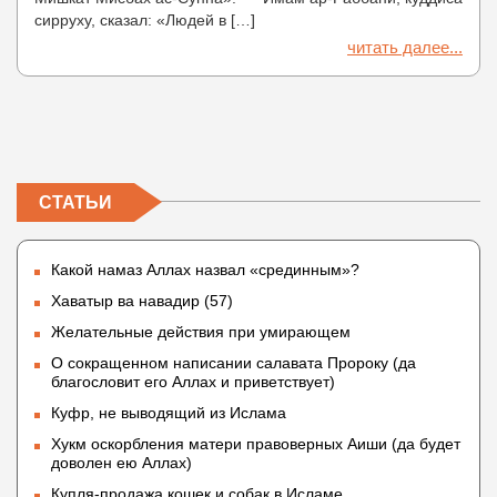
сирруху, сказал: «Людей в […]
читать далее...
СТАТЬИ
Какой намаз Аллах назвал «срединным»?
Хаватыр ва навадир (57)
Желательные действия при умирающем
О сокращенном написании салавата Пророку (да
благословит его Аллах и приветствует)
Куфр, не выводящий из Ислама
Хукм оскорбления матери правоверных Аиши (да будет
доволен ею Аллах)
Купля-продажа кошек и собак в Исламе