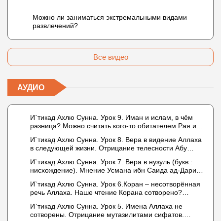
Можно ли заниматься экстремальными видами
развлечений?
Все видео
АУДИО
И`тикад Ахлю Сунна. Урок 9. Иман и ислам, в чём
разница? Можно считать кого-то обитателем Рая или
Ада?
И`тикад Ахлю Сунна. Урок 8. Вера в видение Аллаха
в следующей жизни. Отрицание телесности Абу
Бакром аль-Исмаили. Отрицание телесности в книге
И`тикад Ахлю Сунна. Урок 7. Вера в нузуль (букв.:
Усмана ибн Саида ад-Дарими. Иман – это слова,
нисхождение). Мнение Усмана ибн Саида ад-Дарими
дела и познание
о нузуле. Считал ли ад-Дарими, что Аллах
И`тикад Ахлю Сунна. Урок 6.Коран – несотворённая
описывается физическим движением?
речь Аллаха. Наше чтение Корана сотворено?
Предопределение судьбы
И`тикад Ахлю Сунна. Урок 5. Имена Аллаха не
сотворены. Отрицание мутазилитами сифатов.