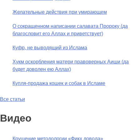
Желательные действия при умирающем
О сокращенном написании салавата Пророку (да
благословит его Аллах и приветствует)
Куфр, не выводящий из Ислама
Хукм оскорбления матери правоверных Аиши (да
будет доволен ею Аллах)
Купля-продажа кошек и собак в Исламе
Все статьи
Видео
Крушение методологии «Фикх довода»