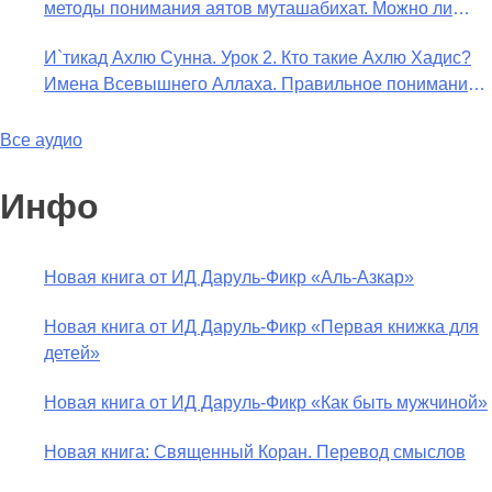
методы понимания аятов муташабихат. Можно ли
Таймийи
переводить сифаты аль-хабария на русский язык?
И`тикад Ахлю Сунна. Урок 2. Кто такие Ахлю Хадис?
Что означает утверждение сифата «биля кейфа» (без
Имена Всевышнего Аллаха. Правильное понимание
образа)?
Атрибутов Всевышнего Аллаха
Все аудио
Инфо
Новая книга от ИД Даруль-Фикр «Аль-Азкар»
Новая книга от ИД Даруль-Фикр «Первая книжка для
детей»
Новая книга от ИД Даруль-Фикр «Как быть мужчиной»
Новая книга: Священный Коран. Перевод смыслов