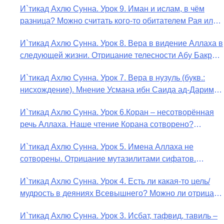
И`тикад Ахлю Сунна. Урок 9. Иман и ислам, в чём
разница? Можно считать кого-то обитателем Рая или
Ада?
И`тикад Ахлю Сунна. Урок 8. Вера в видение Аллаха в
следующей жизни. Отрицание телесности Абу Бакром
аль-Исмаили. Отрицание телесности в книге Усмана
И`тикад Ахлю Сунна. Урок 7. Вера в нузуль (букв.:
ибн Саида ад-Дарими. Иман – это слова, дела и
нисхождение). Мнение Усмана ибн Саида ад-Дарими
познание
о нузуле. Считал ли ад-Дарими, что Аллах
И`тикад Ахлю Сунна. Урок 6.Коран – несотворённая
описывается физическим движением?
речь Аллаха. Наше чтение Корана сотворено?
Предопределение судьбы
И`тикад Ахлю Сунна. Урок 5. Имена Аллаха не
сотворены. Отрицание мутазилитами сифатов.
Описание Аллаха сифатом «вадж» (букв.: лик)
И`тикад Ахлю Сунна. Урок 4. Есть ли какая-то цель/
мудрость в деяниях Всевышнего? Можно ли отрицать
в отношении Аллаха недостатки, отрицание которых
И`тикад Ахлю Сунна. Урок 3. Исбат, тафвид, тавиль –
не пришло в Коране и Сунне? Концепция ибн