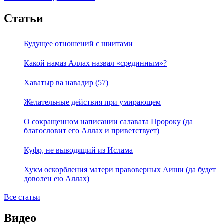
Статьи
Будущее отношений с шиитами
Какой намаз Аллах назвал «срединным»?
Хаватыр ва навадир (57)
Желательные действия при умирающем
О сокращенном написании салавата Пророку (да
благословит его Аллах и приветствует)
Куфр, не выводящий из Ислама
Хукм оскорбления матери правоверных Аиши (да будет
доволен ею Аллах)
Все статьи
Видео