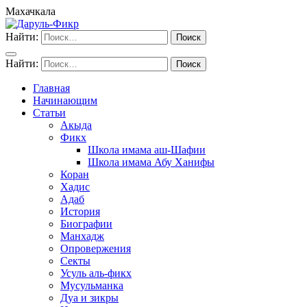
Махачкала
Найти:
Найти:
Главная
Начинающим
Статьи
Акыда
Фикх
Школа имама аш-Шафии
Школа имама Абу Ханифы
Коран
Хадис
Адаб
История
Биографии
Манхадж
Опровержения
Секты
Усуль аль-фикх
Мусульманка
Дуа и зикры