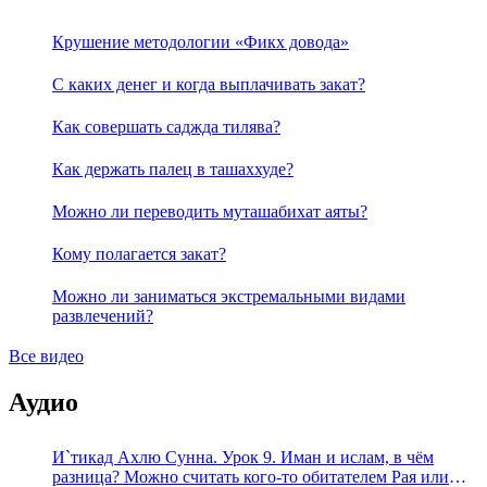
Крушение методологии «Фикх довода»
С каких денег и когда выплачивать закат?
Как совершать саджда тилява?
Как держать палец в ташаххуде?
Можно ли переводить муташабихат аяты?
Кому полагается закат?
Можно ли заниматься экстремальными видами
развлечений?
Все видео
Аудио
И`тикад Ахлю Сунна. Урок 9. Иман и ислам, в чём
разница? Можно считать кого-то обитателем Рая или