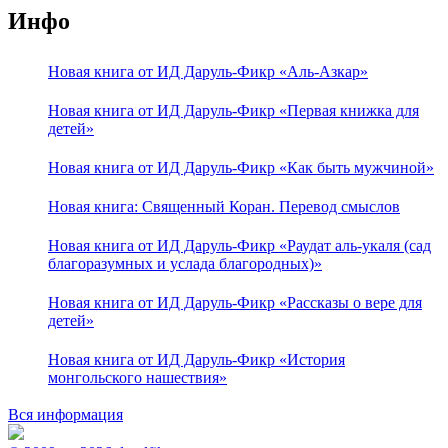
Инфо
Новая книга от ИД Даруль-Фикр «Аль-Азкар»
Новая книга от ИД Даруль-Фикр «Первая книжка для
детей»
Новая книга от ИД Даруль-Фикр «Как быть мужчиной»
Новая книга: Священный Коран. Перевод смыслов
Новая книга от ИД Даруль-Фикр «Раудат аль-укаля (cад
благоразумных и услада благородных)»
Новая книга от ИД Даруль-Фикр «Рассказы о вере для
детей»
Новая книга от ИД Даруль-Фикр «История
монгольского нашествия»
Вся информация