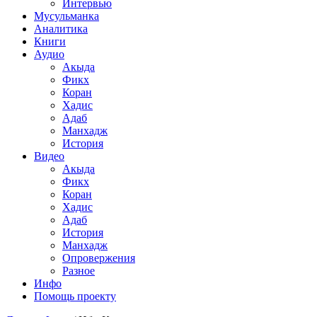
Интервью
Мусульманка
Аналитика
Книги
Аудио
Акыда
Фикх
Коран
Хадис
Адаб
Манхадж
История
Видео
Акыда
Фикх
Коран
Хадис
Адаб
История
Манхадж
Опровержения
Разное
Инфо
Помощь проекту