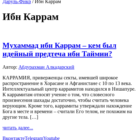
Даруль-Фикр
/
Ибн Каррам
Ибн Каррам
Мухаммад ибн Каррам – кем был
идейный предтеча ибн Таймии?
Автор:
Абдурахман Алкадарский
КАРРАМИЯ, приверженцы секты, имевшей широкое
распространение в Хорасане и Афганистане с 10 по 13 века.
Интеллектуальный центр каррамитов находился в Нишапуре.
К каррамитам относят учение о том, что словесного
произнесения шахады достаточно, чтобы считать человека
верующим. Кроме того, каррамиты утверждали нахождение
Бога в месте и времени – считали Его телом, не похожим на
другие тела. […]
читать далее...
Вконтакте
Telegram
Youtube