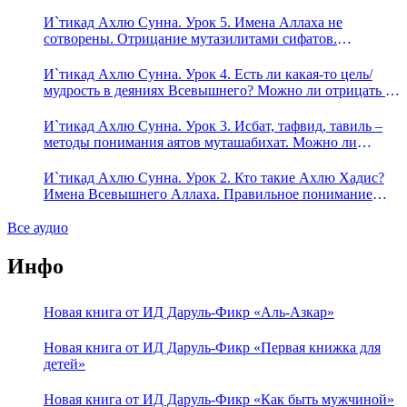
Предопределение судьбы
И`тикад Ахлю Сунна. Урок 5. Имена Аллаха не
сотворены. Отрицание мутазилитами сифатов.
Описание Аллаха сифатом «вадж» (букв.: лик)
И`тикад Ахлю Сунна. Урок 4. Есть ли какая-то цель/
мудрость в деяниях Всевышнего? Можно ли отрицать в
отношении Аллаха недостатки, отрицание которых не
пришло в Коране и Сунне? Концепция ибн Таймийи
И`тикад Ахлю Сунна. Урок 3. Исбат, тафвид, тавиль –
методы понимания аятов муташабихат. Можно ли
переводить сифаты аль-хабария на русский язык? Что
означает утверждение сифата «биля кейфа» (без образа)?
И`тикад Ахлю Сунна. Урок 2. Кто такие Ахлю Хадис?
Имена Всевышнего Аллаха. Правильное понимание
Атрибутов Всевышнего Аллаха
Все аудио
Инфо
Новая книга от ИД Даруль-Фикр «Аль-Азкар»
Новая книга от ИД Даруль-Фикр «Первая книжка для
детей»
Новая книга от ИД Даруль-Фикр «Как быть мужчиной»