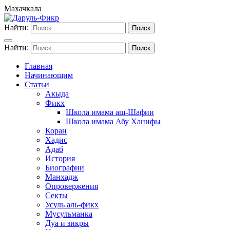
Махачкала
Найти:
Найти:
Главная
Начинающим
Статьи
Акыда
Фикх
Школа имама аш-Шафии
Школа имама Абу Ханифы
Коран
Хадис
Адаб
История
Биографии
Манхадж
Опровержения
Секты
Усуль аль-фикх
Мусульманка
Дуа и зикры