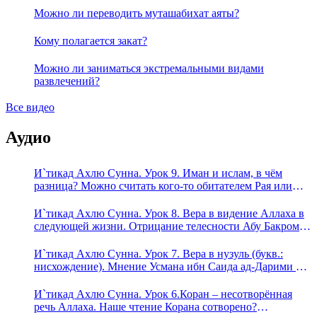
Можно ли переводить муташабихат аяты?
Кому полагается закат?
Можно ли заниматься экстремальными видами
развлечений?
Все видео
Аудио
И`тикад Ахлю Сунна. Урок 9. Иман и ислам, в чём
разница? Можно считать кого-то обитателем Рая или
Ада?
И`тикад Ахлю Сунна. Урок 8. Вера в видение Аллаха в
следующей жизни. Отрицание телесности Абу Бакром
аль-Исмаили. Отрицание телесности в книге Усмана
ибн Саида ад-Дарими. Иман – это слова, дела и
И`тикад Ахлю Сунна. Урок 7. Вера в нузуль (букв.:
познание
нисхождение). Мнение Усмана ибн Саида ад-Дарими о
нузуле. Считал ли ад-Дарими, что Аллах описывается
физическим движением?
И`тикад Ахлю Сунна. Урок 6.Коран – несотворённая
речь Аллаха. Наше чтение Корана сотворено?