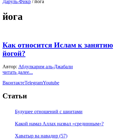
Даруль-Фикр
/
йога
йога
Как относится Ислам к занятию
йогой?
Автор:
Абдулкарим аль-Джабали
читать далее...
Вконтакте
Telegram
Youtube
Статьи
Будущее отношений с шиитами
Какой намаз Аллах назвал «срединным»?
Хаватыр ва навадир (57)