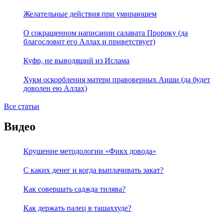
Желательные действия при умирающем
О сокращенном написании салавата Пророку (да
благословит его Аллах и приветствует)
Куфр, не выводящий из Ислама
Хукм оскорбления матери правоверных Аиши (да будет
доволен ею Аллах)
Все статьи
Видео
Крушение методологии «Фикх довода»
С каких денег и когда выплачивать закат?
Как совершать саджда тилява?
Как держать палец в ташаххуде?