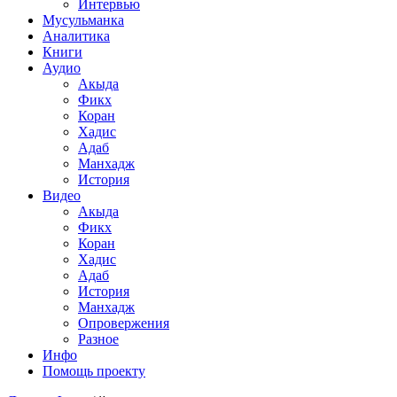
Интервью
Мусульманка
Аналитика
Книги
Аудио
Акыда
Фикх
Коран
Хадис
Адаб
Манхадж
История
Видео
Акыда
Фикх
Коран
Хадис
Адаб
История
Манхадж
Опровержения
Разное
Инфо
Помощь проекту