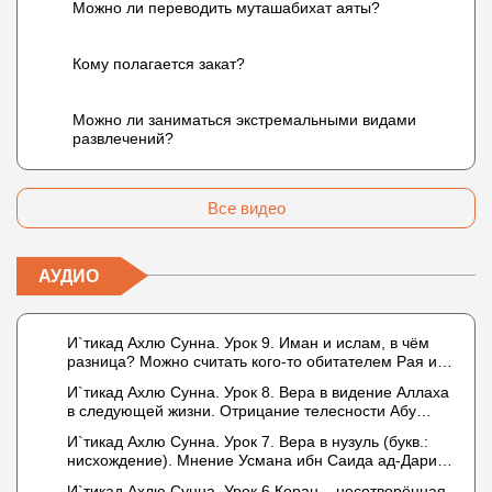
Можно ли переводить муташабихат аяты?
Кому полагается закат?
Можно ли заниматься экстремальными видами
развлечений?
Все видео
АУДИО
И`тикад Ахлю Сунна. Урок 9. Иман и ислам, в чём
разница? Можно считать кого-то обитателем Рая или
Ада?
И`тикад Ахлю Сунна. Урок 8. Вера в видение Аллаха
в следующей жизни. Отрицание телесности Абу
Бакром аль-Исмаили. Отрицание телесности в книге
И`тикад Ахлю Сунна. Урок 7. Вера в нузуль (букв.:
Усмана ибн Саида ад-Дарими. Иман – это слова,
нисхождение). Мнение Усмана ибн Саида ад-Дарими
дела и познание
о нузуле. Считал ли ад-Дарими, что Аллах
И`тикад Ахлю Сунна. Урок 6.Коран – несотворённая