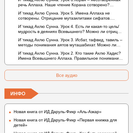
описывается физическим движением?
речь Аллаха. Наше чтение Корана сотворено?
Предопределение судьбы
И`тикад Ахлю Сунна. Урок 5. Имена Аллаха не
сотворены. Отрицание мутазилитами сифатов.
Описание Аллаха сифатом «вадж» (букв.: лик)
И`тикад Ахлю Сунна. Урок 4. Есть ли какая-то цель/
мудрость в деяниях Всевышнего? Можно ли отрицать
в отношении Аллаха недостатки, отрицание которых
И`тикад Ахлю Сунна. Урок 3. Исбат, тафвид, тавиль –
не пришло в Коране и Сунне? Концепция ибн
методы понимания аятов муташабихат. Можно ли
Таймийи
переводить сифаты аль-хабария на русский язык?
И`тикад Ахлю Сунна. Урок 2. Кто такие Ахлю Хадис?
Что означает утверждение сифата «биля кейфа»
Имена Всевышнего Аллаха. Правильное понимание
(без образа)?
Атрибутов Всевышнего Аллаха
Все аудио
ИНФО
Новая книга от ИД Даруль-Фикр «Аль-Азкар»
Новая книга от ИД Даруль-Фикр «Первая книжка для
детей»