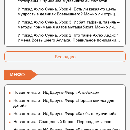
сотворены. Отрицание мутазилитами сифатов.
Описание Аллаха сифатом «вадж» (букв.: лик)
И`тикад Ахлю Сунна. Урок 4. Есть ли какая-то цель/
мудрость в деяниях Всевышнего? Можно ли отрицать
в отношении Аллаха недостатки, отрицание которых
И`тикад Ахлю Сунна. Урок 3. Исбат, тафвид, тавиль –
не пришло в Коране и Сунне? Концепция ибн
методы понимания аятов муташабихат. Можно ли
Таймийи
переводить сифаты аль-хабария на русский язык?
И`тикад Ахлю Сунна. Урок 2. Кто такие Ахлю Хадис?
Что означает утверждение сифата «биля кейфа»
Имена Всевышнего Аллаха. Правильное понимание
(без образа)?
Атрибутов Всевышнего Аллаха
Все аудио
ИНФО
Новая книга от ИД Даруль-Фикр «Аль-Азкар»
Новая книга от ИД Даруль-Фикр «Первая книжка для
детей»
Новая книга от ИД Даруль-Фикр «Как быть мужчиной»
Новая книга: Священный Коран. Перевод смыслов
Новая книга от ИД Даруль-Фикр «Раудат аль-укаля (cад