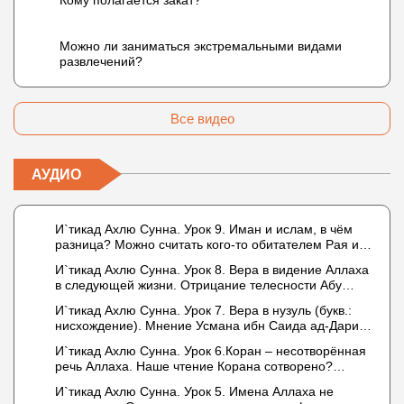
Кому полагается закат?
Можно ли заниматься экстремальными видами
развлечений?
Все видео
АУДИО
И`тикад Ахлю Сунна. Урок 9. Иман и ислам, в чём
разница? Можно считать кого-то обитателем Рая или
Ада?
И`тикад Ахлю Сунна. Урок 8. Вера в видение Аллаха
в следующей жизни. Отрицание телесности Абу
Бакром аль-Исмаили. Отрицание телесности в книге
И`тикад Ахлю Сунна. Урок 7. Вера в нузуль (букв.:
Усмана ибн Саида ад-Дарими. Иман – это слова,
нисхождение). Мнение Усмана ибн Саида ад-Дарими
дела и познание
о нузуле. Считал ли ад-Дарими, что Аллах
И`тикад Ахлю Сунна. Урок 6.Коран – несотворённая
описывается физическим движением?
речь Аллаха. Наше чтение Корана сотворено?
Предопределение судьбы
И`тикад Ахлю Сунна. Урок 5. Имена Аллаха не