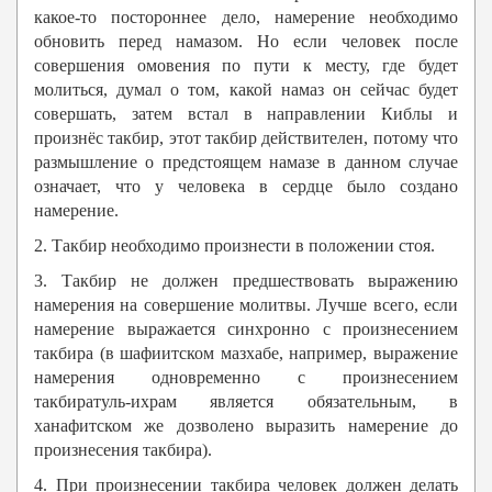
какое-то постороннее дело, намерение необходимо
обновить перед намазом. Но если человек после
совершения омовения по пути к месту, где будет
молиться, думал о том, какой намаз он сейчас будет
совершать, затем встал в направлении Киблы и
произнёс такбир, этот такбир действителен, потому что
размышление о предстоящем намазе в данном случае
означает, что у человека в сердце было создано
намерение.
2. Такбир необходимо произнести в положении стоя.
3. Такбир не должен предшествовать выражению
намерения на совершение молитвы. Лучше всего, если
намерение выражается синхронно с произнесением
такбира (в шафиитском мазхабе, например, выражение
намерения одновременно с произнесением
такбиратуль-ихрам является обязательным, в
ханафитском же дозволено выразить намерение до
произнесения такбира).
4. При произнесении такбира человек должен делать