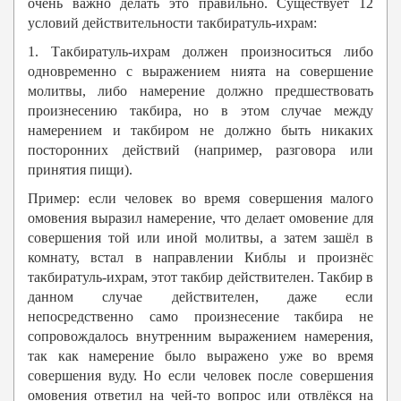
очень важно делать это правильно. Существует 12
условий действительности такбиратуль-ихрам:
1. Такбиратуль-ихрам должен произноситься либо
одновременно с выражением нията на совершение
молитвы, либо намерение должно предшествовать
произнесению такбира, но в этом случае между
намерением и такбиром не должно быть никаких
посторонних действий (например, разговора или
принятия пищи).
Пример: если человек во время совершения малого
омовения выразил намерение, что делает омовение для
совершения той или иной молитвы, а затем зашёл в
комнату, встал в направлении Киблы и произнёс
такбиратуль-ихрам, этот такбир действителен. Такбир в
данном случае действителен, даже если
непосредственно само произнесение такбира не
сопровождалось внутренним выражением намерения,
так как намерение было выражено уже во время
совершения вуду. Но если человек после совершения
омовения ответил на чей-то вопрос или отвлёкся на