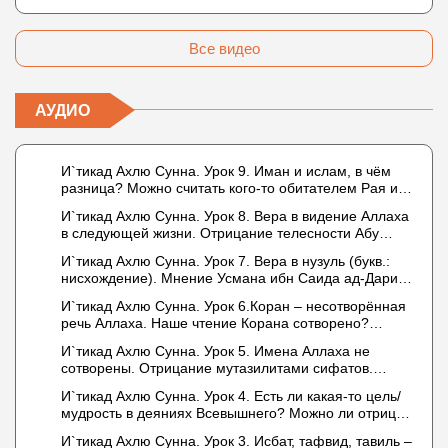
Все видео
АУДИО
И`тикад Ахлю Сунна. Урок 9. Иман и ислам, в чём
разница? Можно считать кого-то обитателем Рая или
Ада?
И`тикад Ахлю Сунна. Урок 8. Вера в видение Аллаха
в следующей жизни. Отрицание телесности Абу
Бакром аль-Исмаили. Отрицание телесности в книге
И`тикад Ахлю Сунна. Урок 7. Вера в нузуль (букв.:
Усмана ибн Саида ад-Дарими. Иман – это слова,
нисхождение). Мнение Усмана ибн Саида ад-Дарими
дела и познание
о нузуле. Считал ли ад-Дарими, что Аллах
И`тикад Ахлю Сунна. Урок 6.Коран – несотворённая
описывается физическим движением?
речь Аллаха. Наше чтение Корана сотворено?
Предопределение судьбы
И`тикад Ахлю Сунна. Урок 5. Имена Аллаха не
сотворены. Отрицание мутазилитами сифатов.
Описание Аллаха сифатом «вадж» (букв.: лик)
И`тикад Ахлю Сунна. Урок 4. Есть ли какая-то цель/
мудрость в деяниях Всевышнего? Можно ли отрицать
в отношении Аллаха недостатки, отрицание которых
И`тикад Ахлю Сунна. Урок 3. Исбат, тафвид, тавиль –
не пришло в Коране и Сунне? Концепция ибн