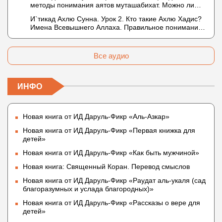
методы понимания аятов муташабихат. Можно ли
Таймийи
переводить сифаты аль-хабария на русский язык?
И`тикад Ахлю Сунна. Урок 2. Кто такие Ахлю Хадис?
Что означает утверждение сифата «биля кейфа»
Имена Всевышнего Аллаха. Правильное понимание
(без образа)?
Атрибутов Всевышнего Аллаха
Все аудио
ИНФО
Новая книга от ИД Даруль-Фикр «Аль-Азкар»
Новая книга от ИД Даруль-Фикр «Первая книжка для
детей»
Новая книга от ИД Даруль-Фикр «Как быть мужчиной»
Новая книга: Священный Коран. Перевод смыслов
Новая книга от ИД Даруль-Фикр «Раудат аль-укаля (cад
благоразумных и услада благородных)»
Новая книга от ИД Даруль-Фикр «Рассказы о вере для
детей»