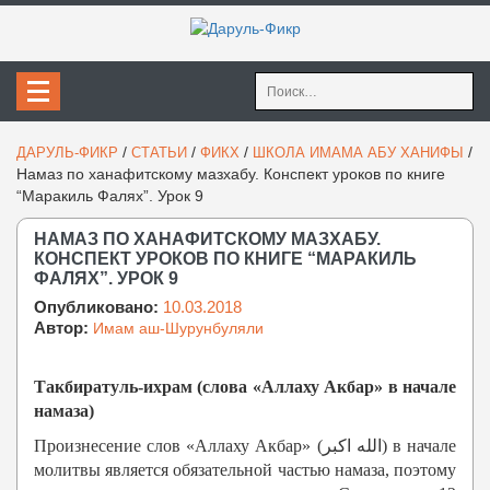
Найти:
/
/
/
/
ДАРУЛЬ-ФИКР
СТАТЬИ
ФИКХ
ШКОЛА ИМАМА АБУ ХАНИФЫ
Намаз по ханафитскому мазхабу. Конспект уроков по книге
“Маракиль Фалях”. Урок 9
НАМАЗ ПО ХАНАФИТСКОМУ МАЗХАБУ.
КОНСПЕКТ УРОКОВ ПО КНИГЕ “МАРАКИЛЬ
ФАЛЯХ”. УРОК 9
Опубликовано:
10.03.2018
Автор:
Имам аш-Шурунбуляли
Такбиратуль-ихрам (слова «Аллаху Акбар» в начале
намаза)
Произнесение слов «Аллаху Акбар» (الله اكبر) в начале
молитвы является обязательной частью намаза, поэтому