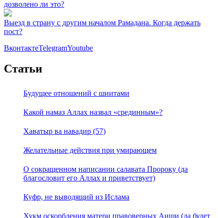
дозволено ли это?
Выезд в страну с другим началом Рамадана. Когда держать
пост?
Вконтакте
Telegram
Youtube
Статьи
Будущее отношений с шиитами
Какой намаз Аллах назвал «срединным»?
Хаватыр ва навадир (57)
Желательные действия при умирающем
О сокращенном написании салавата Пророку (да
благословит его Аллах и приветствует)
Куфр, не выводящий из Ислама
Хукм оскорбления матери правоверных Аиши (да будет