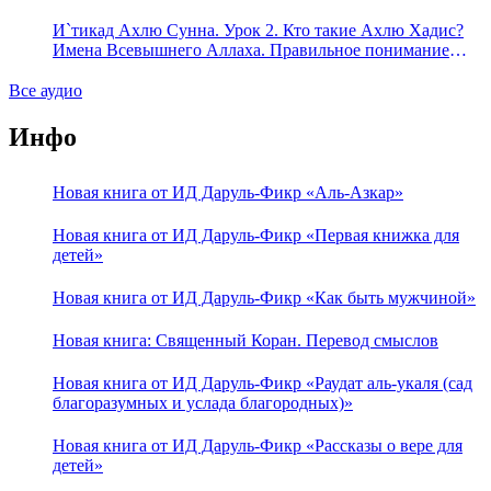
переводить сифаты аль-хабария на русский язык? Что
означает утверждение сифата «биля кейфа» (без образа)?
И`тикад Ахлю Сунна. Урок 2. Кто такие Ахлю Хадис?
Имена Всевышнего Аллаха. Правильное понимание
Атрибутов Всевышнего Аллаха
Все аудио
Инфо
Новая книга от ИД Даруль-Фикр «Аль-Азкар»
Новая книга от ИД Даруль-Фикр «Первая книжка для
детей»
Новая книга от ИД Даруль-Фикр «Как быть мужчиной»
Новая книга: Священный Коран. Перевод смыслов
Новая книга от ИД Даруль-Фикр «Раудат аль-укаля (cад
благоразумных и услада благородных)»
Новая книга от ИД Даруль-Фикр «Рассказы о вере для
детей»