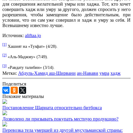
для совершения желательной умры или хаджа. Тот, кто хочет
совершить хадж или умру за другого, должен спросить у него
разрешения, чтобы замещение было действительным, при
условии, что он сам уже совершил и хадж и умру за себя. И
Всевышнему известно лучше.
Источник:
aliftaa.jo
[1]
Хашият на «Тухфат» (4/28).
[2]
«Аль-Маджму» (7/49).
[3]
«Равдату талибин» (3/14).
Метки:
Абдуль-Хамид аш-Ширвани
ан-Навави
умра
хадж
Поделиться
Похожие материалы
Постановление Шариата относительно битбокса
Дозволено ли призывать покупать местную продукцию?
Перевозка тела умершей из другой мусульманской страны: