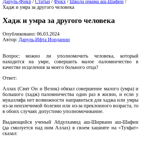
Даруль-Фикр
/
Статьи
/
Фикх
/
Школа имама аш-Шафии
/
Хадж и умра за другого человека
Хадж и умра за другого человека
Опубликовано:
06.03.2024
Автор:
Даруль-Ифта Иордании
Вопрос: можно ли уполномочить человека, который
находится на умре, совершить малое паломничество в
качестве исцеления за моего больного отца?
Ответ:
Аллах (Свят Он и Велик) обязал совершение малого (умра) и
большого (хадж) паломничества один раз в жизни, и если у
мукалляфа нет возможности направиться для хаджа или умры
из-за неизлечимой болезни или из-за преклонного возраста, то
в обоих случаях допустимо уполномочивание.
Выдающийся ученый Абдулхамид аш-Ширвани аш-Шафии
(да смилуется над ним Аллах) в своем хашияте на «Тухфат»
сказал: