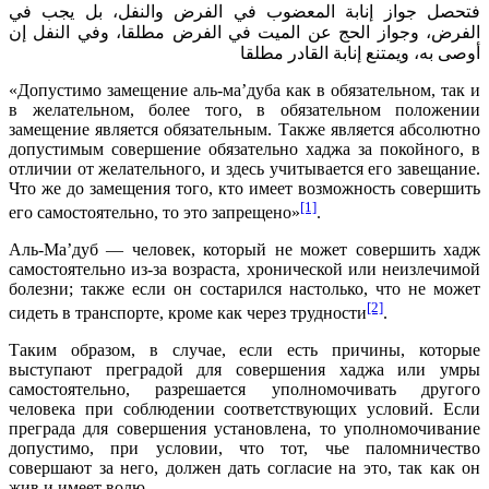
فتحصل جواز إنابة المعضوب في الفرض والنفل، بل يجب في
الفرض، وجواز الحج عن الميت في الفرض مطلقا، وفي النفل إن
أوصى به، ويمتنع إنابة القادر مطلقا
«Допустимо замещение аль-ма’дуба как в обязательном, так и
в желательном, более того, в обязательном положении
замещение является обязательным. Также является абсолютно
допустимым совершение обязательно хаджа за покойного, в
отличии от желательного, и здесь учитывается его завещание.
Что же до замещения того, кто имеет возможность совершить
[1]
его самостоятельно, то это запрещено»
.
Аль-Ма’дуб — человек, который не может совершить хадж
самостоятельно из-за возраста, хронической или неизлечимой
болезни; также если он состарился настолько, что не может
[2]
сидеть в транспорте, кроме как через трудности
.
Таким образом, в случае, если есть причины, которые
выступают преградой для совершения хаджа или умры
самостоятельно, разрешается уполномочивать другого
человека при соблюдении соответствующих условий. Если
преграда для совершения установлена, то уполномочивание
допустимо, при условии, что тот, чье паломничество
совершают за него, должен дать согласие на это, так как он
жив и имеет волю.