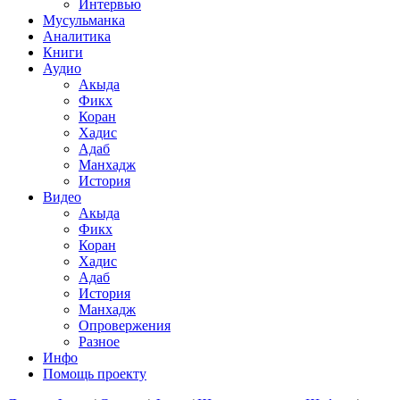
Интервью
Мусульманка
Аналитика
Книги
Аудио
Акыда
Фикх
Коран
Хадис
Адаб
Манхадж
История
Видео
Акыда
Фикх
Коран
Хадис
Адаб
История
Манхадж
Опровержения
Разное
Инфо
Помощь проекту