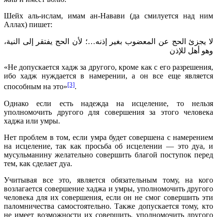
Шейх аль-ислам, имам ан-Навави (да смилуется над ним
Аллах) пишет:
لا يجزئ الحج عن المعضوب بغير إذنه…؛ لأن الحج يفتقر إلى النية،
وهو أهل للإذن
«Не допускается хадж за другого, кроме как с его разрешения,
ибо хадж нуждается в намерении, а он все еще является
[3]
способным на это»
.
Однако если есть надежда на исцеление, то нельзя
уполномочить другого для совершения за этого человека
хаджа или умры.
Нет проблем в том, если умра будет совершена с намерением
на исцеление, так как просьба об исцелении — это дуа, и
мусульманину желательно совершить благой поступок перед
тем, как сделает дуа.
Учитывая все это, является обязательным тому, на кого
возлагается совершение хаджа и умры, уполномочить другого
человека для их совершения, если он не смог совершить эти
паломничества самостоятельно. Также допускается тому, кто
не имеет возможности их совершить, уполномочить другого