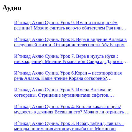
Аудио
И`тикад Ахлю Сунна. Урок 9. Иман и ислам, в чём
разница? Можно считать кого-то обитателем Рая или
Ада?
И`тикад Ахлю Сунна. Урок 8. Вера в видение Аллаха в
следующей жизни. Отрицание телесности Абу Бакром
аль-Исмаили. Отрицание телесности в книге Усмана
ибн Саида ад-Дарими. Иман – это слова, дела и
И`тикад Ахлю Сунна. Урок 7. Вера в нузуль (букв.:
познание
нисхождение). Мнение Усмана ибн Саида ад-Дарими о
нузуле. Считал ли ад-Дарими, что Аллах описывается
физическим движением?
И`тикад Ахлю Сунна. Урок 6.Коран – несотворённая
речь Аллаха. Наше чтение Корана сотворено?
Предопределение судьбы
И`тикад Ахлю Сунна. Урок 5. Имена Аллаха не
сотворены. Отрицание мутазилитами сифатов.
Описание Аллаха сифатом «вадж» (букв.: лик)
И`тикад Ахлю Сунна. Урок 4. Есть ли какая-то цель/
мудрость в деяниях Всевышнего? Можно ли отрицать в
отношении Аллаха недостатки, отрицание которых не
пришло в Коране и Сунне? Концепция ибн Таймийи
И`тикад Ахлю Сунна. Урок 3. Исбат, тафвид, тавиль –
методы понимания аятов муташабихат. Можно ли