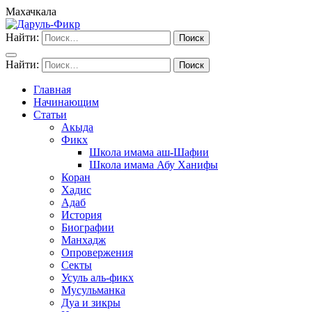
Махачкала
Найти:
Найти:
Главная
Начинающим
Статьи
Акыда
Фикх
Школа имама аш-Шафии
Школа имама Абу Ханифы
Коран
Хадис
Адаб
История
Биографии
Манхадж
Опровержения
Секты
Усуль аль-фикх
Мусульманка
Дуа и зикры