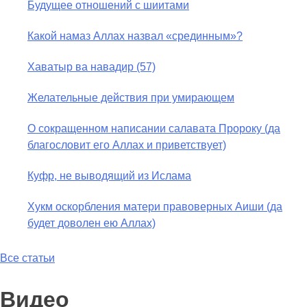
Будущее отношений с шиитами
Какой намаз Аллах назвал «срединным»?
Хаватыр ва навадир (57)
Желательные действия при умирающем
О сокращенном написании салавата Пророку (да
благословит его Аллах и приветствует)
Куфр, не выводящий из Ислама
Хукм оскорбления матери правоверных Аиши (да
будет доволен ею Аллах)
Все статьи
Видео