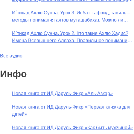
в отношении Аллаха недостатки, отрицание которых
И`тикад Ахлю Сунна. Урок 3. Исбат, тафвид, тавиль –
не пришло в Коране и Сунне? Концепция ибн
методы понимания аятов муташабихат. Можно ли
Таймийи
переводить сифаты аль-хабария на русский язык?
И`тикад Ахлю Сунна. Урок 2. Кто такие Ахлю Хадис?
Что означает утверждение сифата «биля кейфа» (без
Имена Всевышнего Аллаха. Правильное понимание
образа)?
Атрибутов Всевышнего Аллаха
Все аудио
Инфо
Новая книга от ИД Даруль-Фикр «Аль-Азкар»
Новая книга от ИД Даруль-Фикр «Первая книжка для
детей»
Новая книга от ИД Даруль-Фикр «Как быть мужчиной»