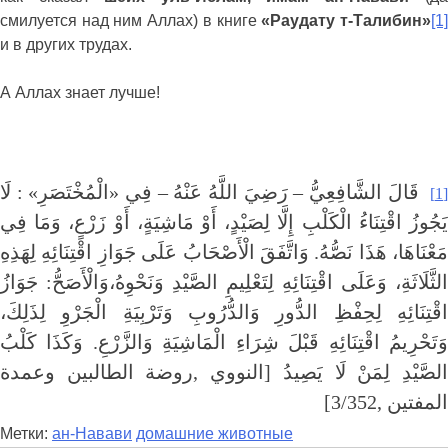
смилуется над ним Аллах) в книге
«Раудату т-Талибин»
[1
и в других трудах.
А Аллах знает лучше!
قَالَ الشَّافِعِيُّ – رَضِيَ اللَّهُ عَنْهُ – فِي «الْمُخْتَصَرِ» : لَا
[1]
يَجُوزُ اقْتِنَاءُ الْكَلْبِ إِلَّا لِصَيْدٍ، أَوْ مَاشِيَةٍ، أَوْ زَرْعٍ، وَمَا فِي
مَعْنَاهَا، هَذَا نَصُّهُ. وَاتَّفَقَ الْأَصْحَابُ عَلَى جَوَازِ اقْتِنَائِهِ لِهَذِهِ
الثَّلَاثَةِ، وَعَلَى اقْتِنَائِهِ لِتَعْلِيمِ الصَّيْدِ وَنَحْوِهُ،وَالْأَصَحُّ: جَوَازُ
اقْتِنَائِهِ لِحِفْظِ الدُّورِ وَالدُّرُوبِ وَتَرْبِيَةِ الْجَرْوِ لِذَلِكَ،
وَتَحْرِيمُ اقْتِنَائِهِ قَبْلَ شِرَاءِ الْمَاشِيَةِ وَالزَّرْعِ. وَكَذَا كَلْبُ
الصَّيْدِ لِمَنْ لَا يَصِيدُ [النووي ,روضة الطالبين وعمدة
المفتين ,3/352]
Метки:
ан-Навави
домашние животные