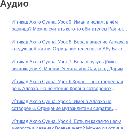
Аудио
И`тикад Ахлю Сунна. Урок 9. Иман и ислам, в чём
разница? Можно считать кого-то обитателем Рая или
Ада?
И`тикад Ахлю Сунна. Урок 8. Вера в видение Аллаха в
следующей жизни. Отрицание телесности Абу Бакром
аль-Исмаили. Отрицание телесности в книге Усмана
И`тикад Ахлю Сунна. Урок 7. Вера в нузуль (букв.:
ибн Саида ад-Дарими. Иман – это слова, дела и
нисхождение). Мнение Усмана ибн Саида ад-Дарими
познание
о нузуле. Считал ли ад-Дарими, что Аллах
И`тикад Ахлю Сунна. Урок 6.Коран – несотворённая
описывается физическим движением?
речь Аллаха. Наше чтение Корана сотворено?
Предопределение судьбы
И`тикад Ахлю Сунна. Урок 5. Имена Аллаха не
сотворены. Отрицание мутазилитами сифатов.
Описание Аллаха сифатом «вадж» (букв.: лик)
И`тикад Ахлю Сунна. Урок 4. Есть ли какая-то цель/
мудрость в деяниях Всевышнего? Можно ли отрицать