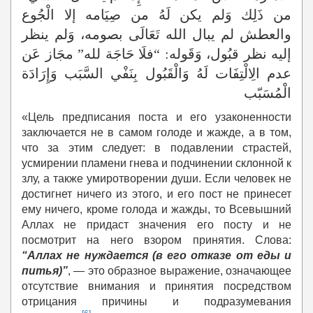
من ذَلِك وَلم يكن لَهُ من صِيَامه إلا الْجُوع
والعطش لم يبال الله تَعَالَى بصومه، وَلم ينظر
إليه نظر قبُول، وَقَوله: “فلَا حَاجَة لله” مجَاز عَن
عدم الِالْتِفَات لَهُ وَالْقَبُول بِنَفْي السَّبَب وَإِرَادَة
الْمُسَبّب
«Цель предписания поста и его узаконенности
заключается не в самом голоде и жажде, а в том,
что за этим следует: в подавлении страстей,
усмирении пламени гнева и подчинении склонной к
злу, а также умиротворении души. Если человек не
достигнет ничего из этого, и его пост не принесет
ему ничего, кроме голода и жажды, то Всевышний
Аллах не придаст значения его посту и не
посмотрит на него взором принятия. Слова:
“Аллах не нуждается (в его отказе от еды и
питья)”
, — это образное выражение, означающее
отсутствие внимания и принятия посредством
отрицания причины и подразумевания