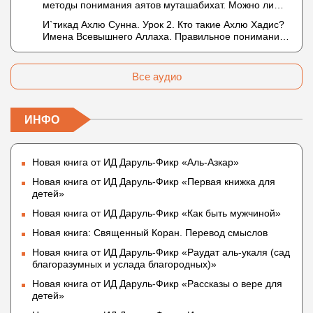
методы понимания аятов муташабихат. Можно ли
Таймийи
переводить сифаты аль-хабария на русский язык?
И`тикад Ахлю Сунна. Урок 2. Кто такие Ахлю Хадис?
Что означает утверждение сифата «биля кейфа»
Имена Всевышнего Аллаха. Правильное понимание
(без образа)?
Атрибутов Всевышнего Аллаха
Все аудио
ИНФО
Новая книга от ИД Даруль-Фикр «Аль-Азкар»
Новая книга от ИД Даруль-Фикр «Первая книжка для
детей»
Новая книга от ИД Даруль-Фикр «Как быть мужчиной»
Новая книга: Священный Коран. Перевод смыслов
Новая книга от ИД Даруль-Фикр «Раудат аль-укаля (cад
благоразумных и услада благородных)»
Новая книга от ИД Даруль-Фикр «Рассказы о вере для
детей»