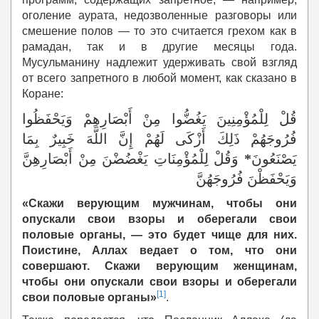
оголение аурата, недозволенные разговоры или
смешение полов — то это считается грехом как в
рамадан, так и в другие месяцы года.
Мусульманину надлежит удерживать свой взгляд
от всего запретного в любой момент, как сказано в
Коране:
قُلْ لِلْمُؤْمِنِينَ يَغُضُّوا مِنْ أَبْصَارِهِمْ وَيَحْفَظُوا
فُرُوجَهُمْ ذَلِكَ أَزْكَى لَهُمْ إِنَّ اللَّهَ خَبِيرٌ بِمَا
وَقُلْ لِلْمُؤْمِنَاتِ يَغْضُضْنَ مِنْ أَبْصَارِهِنَّ
*
يَصْنَعُونَ
وَيَحْفَظْنَ فُرُوجَهُنَّ
«Скажи верующим мужчинам, чтобы они
опускали свои взоры и оберегали свои
половые органы, — это будет чище для них.
Поистине, Аллах ведает о том, что они
совершают. Скажи верующим женщинам,
чтобы они опускали свои взоры и оберегали
[1]
свои половые органы»
.