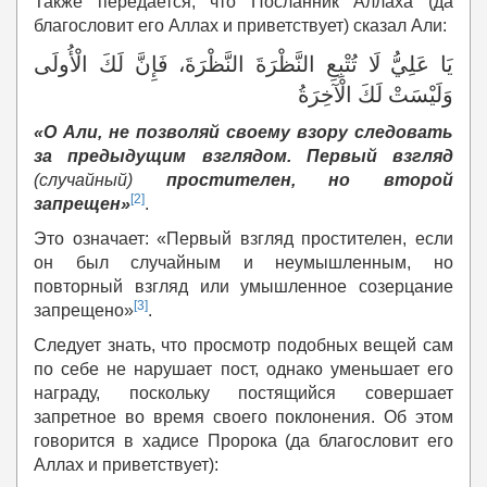
Также передается, что Посланник Аллаха (да
благословит его Аллах и приветствует) сказал Али:
يَا عَلِيُّ لَا تُتْبِعِ النَّظْرَةَ النَّظْرَةَ، فَإِنَّ لَكَ الْأُولَى
وَلَيْسَتْ لَكَ الْآخِرَةُ
«О Али, не позволяй своему взору следовать
за предыдущим взглядом. Первый взгляд
(случайный)
простителен, но второй
[2]
запрещен»
.
Это означает: «Первый взгляд простителен, если
он был случайным и неумышленным, но
повторный взгляд или умышленное созерцание
[3]
запрещено»
.
Следует знать, что просмотр подобных вещей сам
по себе не нарушает пост, однако уменьшает его
награду, поскольку постящийся совершает
запретное во время своего поклонения. Об этом
говорится в хадисе Пророка (да благословит его
Аллах и приветствует):