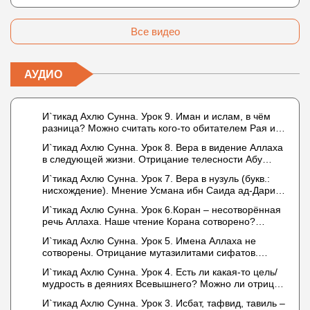
Все видео
АУДИО
И`тикад Ахлю Сунна. Урок 9. Иман и ислам, в чём
разница? Можно считать кого-то обитателем Рая или
Ада?
И`тикад Ахлю Сунна. Урок 8. Вера в видение Аллаха
в следующей жизни. Отрицание телесности Абу
Бакром аль-Исмаили. Отрицание телесности в книге
И`тикад Ахлю Сунна. Урок 7. Вера в нузуль (букв.:
Усмана ибн Саида ад-Дарими. Иман – это слова,
нисхождение). Мнение Усмана ибн Саида ад-Дарими
дела и познание
о нузуле. Считал ли ад-Дарими, что Аллах
И`тикад Ахлю Сунна. Урок 6.Коран – несотворённая
описывается физическим движением?
речь Аллаха. Наше чтение Корана сотворено?
Предопределение судьбы
И`тикад Ахлю Сунна. Урок 5. Имена Аллаха не
сотворены. Отрицание мутазилитами сифатов.
Описание Аллаха сифатом «вадж» (букв.: лик)
И`тикад Ахлю Сунна. Урок 4. Есть ли какая-то цель/
мудрость в деяниях Всевышнего? Можно ли отрицать
в отношении Аллаха недостатки, отрицание которых
И`тикад Ахлю Сунна. Урок 3. Исбат, тафвид, тавиль –
не пришло в Коране и Сунне? Концепция ибн