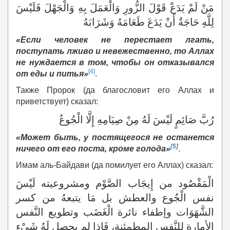
مَنْ لَمْ يَدَعْ قَوْلَ الزُّورِ وَالْعَمَلَ بِهِ وَالْجَهْلَ فَلَيْسَ
لِلَّهِ حَاجَةٌ أَنْ يَدَعَ طَعَامَهُ وَشَرَابَهُ
«Если человек не перестает лгать,
поступать лживо и невежественно, то Аллах
не нуждается в том, чтобы он отказывался
[4]
от еды и питья»
.
Также Пророк (да благословит его Аллах и
приветствует) сказал:
رُبَّ صَائِمٍ لَيْسَ لَهُ مِنْ صِيَامِهِ إِلَّا الْجُوعُ
«Может быть, у постящегося не останется
[5]
ничего от его поста, кроме голода»
.
Имам аль-Байдави (да помилует его Аллах) сказал:
الْمَقْصُود من إِيجَاب الصَّوْم ومشروعيته لَيْسَ
نفس الْجُوع والعطش بل مَا يتبعهُ من كسر
الشَّهَوَات وإطفاء نائرة الْغَضَب وتطويع النَّفس
الأمارة للنَّفس المطمئنة، فَإِذا لم يحصل لَهُ شَيْء