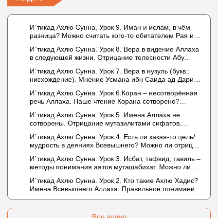
И`тикад Ахлю Сунна. Урок 9. Иман и ислам, в чём
разница? Можно считать кого-то обитателем Рая или
Ада?
И`тикад Ахлю Сунна. Урок 8. Вера в видение Аллаха
в следующей жизни. Отрицание телесности Абу
Бакром аль-Исмаили. Отрицание телесности в книге
И`тикад Ахлю Сунна. Урок 7. Вера в нузуль (букв.:
Усмана ибн Саида ад-Дарими. Иман – это слова,
нисхождение). Мнение Усмана ибн Саида ад-Дарими
дела и познание
о нузуле. Считал ли ад-Дарими, что Аллах
И`тикад Ахлю Сунна. Урок 6.Коран – несотворённая
описывается физическим движением?
речь Аллаха. Наше чтение Корана сотворено?
Предопределение судьбы
И`тикад Ахлю Сунна. Урок 5. Имена Аллаха не
сотворены. Отрицание мутазилитами сифатов.
Описание Аллаха сифатом «вадж» (букв.: лик)
И`тикад Ахлю Сунна. Урок 4. Есть ли какая-то цель/
мудрость в деяниях Всевышнего? Можно ли отрицать
в отношении Аллаха недостатки, отрицание которых
И`тикад Ахлю Сунна. Урок 3. Исбат, тафвид, тавиль –
не пришло в Коране и Сунне? Концепция ибн
методы понимания аятов муташабихат. Можно ли
Таймийи
переводить сифаты аль-хабария на русский язык?
И`тикад Ахлю Сунна. Урок 2. Кто такие Ахлю Хадис?
Что означает утверждение сифата «биля кейфа»
Имена Всевышнего Аллаха. Правильное понимание
(без образа)?
Атрибутов Всевышнего Аллаха
Все аудио